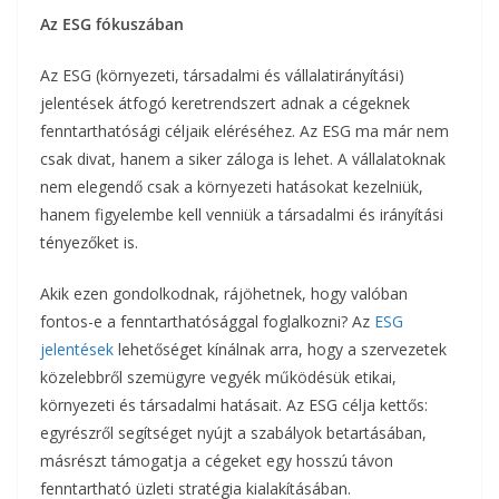
Az ESG fókuszában
Az ESG (környezeti, társadalmi és vállalatirányítási)
jelentések átfogó keretrendszert adnak a cégeknek
fenntarthatósági céljaik eléréséhez. Az ESG ma már nem
csak divat, hanem a siker záloga is lehet. A vállalatoknak
nem elegendő csak a környezeti hatásokat kezelniük,
hanem figyelembe kell venniük a társadalmi és irányítási
tényezőket is.
Akik ezen gondolkodnak, rájöhetnek, hogy valóban
fontos-e a fenntarthatósággal foglalkozni? Az
ESG
jelentések
lehetőséget kínálnak arra, hogy a szervezetek
közelebbről szemügyre vegyék működésük etikai,
környezeti és társadalmi hatásait. Az ESG célja kettős:
egyrészről segítséget nyújt a szabályok betartásában,
másrészt támogatja a cégeket egy hosszú távon
fenntartható üzleti stratégia kialakításában.