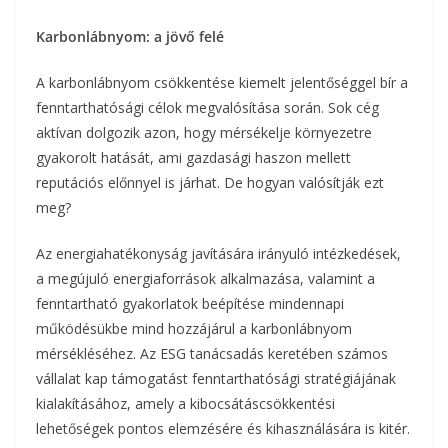
Karbonlábnyom: a jövő felé
A karbonlábnyom csökkentése kiemelt jelentőséggel bír a
fenntarthatósági célok megvalósítása során. Sok cég
aktívan dolgozik azon, hogy mérsékelje környezetre
gyakorolt hatását, ami gazdasági haszon mellett
reputációs előnnyel is járhat. De hogyan valósítják ezt
meg?
Az energiahatékonyság javítására irányuló intézkedések,
a megújuló energiaforrások alkalmazása, valamint a
fenntartható gyakorlatok beépítése mindennapi
működésükbe mind hozzájárul a karbonlábnyom
mérsékléséhez. Az ESG tanácsadás keretében számos
vállalat kap támogatást fenntarthatósági stratégiájának
kialakításához, amely a kibocsátáscsökkentési
lehetőségek pontos elemzésére és kihasználására is kitér.