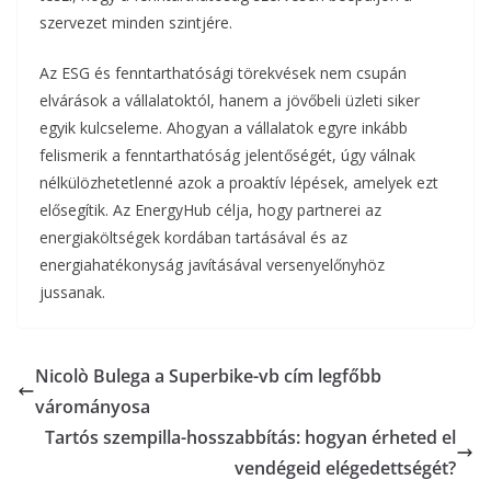
szervezet minden szintjére.
Az ESG és fenntarthatósági törekvések nem csupán
elvárások a vállalatoktól, hanem a jövőbeli üzleti siker
egyik kulcseleme. Ahogyan a vállalatok egyre inkább
felismerik a fenntarthatóság jelentőségét, úgy válnak
nélkülözhetetlenné azok a proaktív lépések, amelyek ezt
elősegítik. Az EnergyHub célja, hogy partnerei az
energiaköltségek kordában tartásával és az
energiahatékonyság javításával versenyelőnyhöz
jussanak.
Nicolò Bulega a Superbike-vb cím legfőbb
várományosa
Tartós szempilla-hosszabbítás: hogyan érheted el
vendégeid elégedettségét?