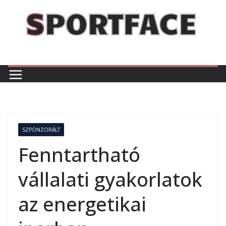
Skip
to
content
SZPONZORÁLT
Fenntartható
vállalati gyakorlatok
az energetikai