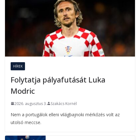
HÍREK
Folytatja pályafutását Luka
Modric
2026. augusztus 3.
Szakács Kornél
Nem a portugálok elleni világbajnoki mérkőzés volt az
utolsó meccse.