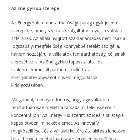
Az EnergyHub szerepe
Az EnergyHub a fenntarthatósági iparág egyik jelentős
szereplője, amely számos szolgáltatást nyújt a vállalati
szférának. Az általa nyújtott szaktanácsadás nem csak a
jogszabályi megfelelőség könnyebbé tételét szolgálja,
hanem hozzájárul a vállalatok fenntarthatósági céljainak
eléréséhez is. Az EnergyHub tapasztalattal és
szakértelemmel áll partnerei mellett az
energiahatékonyságot növelő megoldások
kidolgozásában.
Mit gondol, mennyire fontos, hogy egy vállalat a
fenntarthatóság mellett a társadalmi felelősségre is
koncentráljon? Az EnergyHub szerint az ideális stratégia
képes ötvözni mindkét elemet. Az innovatív
megközelítések és a vállalati kultúra átalakítása lehetővé
teszi, hogy a fenntarthatóság szervesen beépüljön a