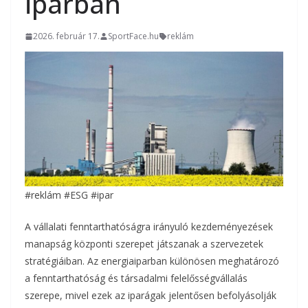
iparban
2026. február 17.
SportFace.hu
reklám
#reklám #ESG #ipar
A vállalati fenntarthatóságra irányuló kezdeményezések
manapság központi szerepet játszanak a szervezetek
stratégiáiban. Az energiaiparban különösen meghatározó
a fenntarthatóság és társadalmi felelősségvállalás
szerepe, mivel ezek az iparágak jelentősen befolyásolják