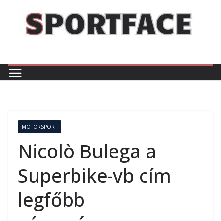
Skip
to
content
MOTORSPORT
Nicolò Bulega a
Superbike-vb cím
legfőbb