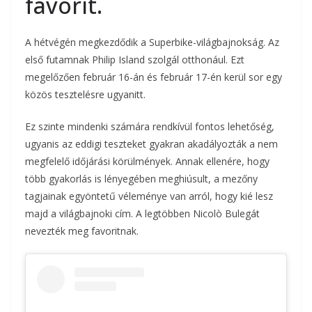
favorit.
A hétvégén megkezdődik a Superbike-világbajnokság. Az
első futamnak Philip Island szolgál otthonául. Ezt
megelőzően február 16-án és február 17-én kerül sor egy
közös tesztelésre ugyanitt.
Ez szinte mindenki számára rendkívül fontos lehetőség,
ugyanis az eddigi teszteket gyakran akadályozták a nem
megfelelő időjárási körülmények. Annak ellenére, hogy
több gyakorlás is lényegében meghiúsult, a mezőny
tagjainak egyöntetű véleménye van arról, hogy kié lesz
majd a világbajnoki cím. A legtöbben Nicolò Bulegát
nevezték meg favoritnak.