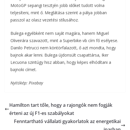
MotoGP sepangi tesztjén jobb időket tudott volna
teljesíteni, mint ő. Meglátása szerint a pálya jobban
passzol az olasz vezetési stílusához.
Bulega egyébként nem saját magára, hanem Miguel
Oliveirára szavazott, mint a Superbike-vb cím fő esélyese.
Danilo Petrucci nem köntörfalazott, ő azt mondta, hogy
bajnok akar lenni. Bulega újdonsült csapattársa, Iker
Lecuona szintúgy hisz abban, hogy képes elhódítani a
bajnoki címet.
Nyitókép: Pixabay
Hamilton tart tőle, hogy a rajongók nem fogják
érteni az új F1-es szabályokat
Fenntartható vállalati gyakorlatok az energetikai
iparban