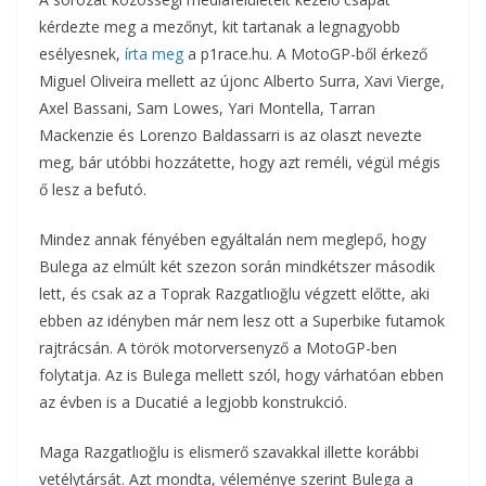
kérdezte meg a mezőnyt, kit tartanak a legnagyobb
esélyesnek,
írta meg
a p1race.hu. A MotoGP-ből érkező
Miguel Oliveira mellett az újonc Alberto Surra, Xavi Vierge,
Axel Bassani, Sam Lowes, Yari Montella, Tarran
Mackenzie és Lorenzo Baldassarri is az olaszt nevezte
meg, bár utóbbi hozzátette, hogy azt reméli, végül mégis
ő lesz a befutó.
Mindez annak fényében egyáltalán nem meglepő, hogy
Bulega az elmúlt két szezon során mindkétszer második
lett, és csak az a Toprak Razgatlıoğlu végzett előtte, aki
ebben az idényben már nem lesz ott a Superbike futamok
rajtrácsán. A török motorversenyző a MotoGP-ben
folytatja. Az is Bulega mellett szól, hogy várhatóan ebben
az évben is a Ducatié a legjobb konstrukció.
Maga Razgatlıoğlu is elismerő szavakkal illette korábbi
vetélytársát. Azt mondta, véleménye szerint Bulega a