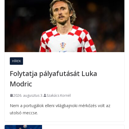
HÍREK
Folytatja pályafutását Luka
Modric
2026. augusztus 3.
Szakács Kornél
Nem a portugálok elleni világbajnoki mérkőzés volt az
utolsó meccse.