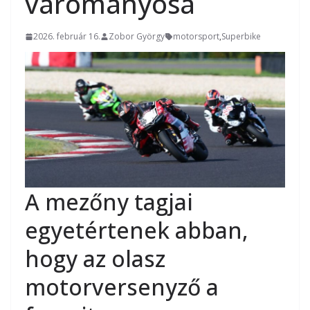
várományosa
2026. február 16.
Zobor György
motorsport
,
Superbike
A mezőny tagjai
egyetértenek abban,
hogy az olasz
motorversenyző a