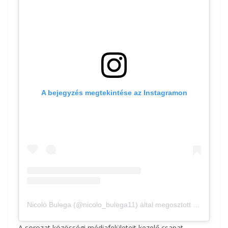
A bejegyzés megtekintése az Instagramon
Nicolò Bulega (@nicolo_bulega11) által megosztott bejegyzés
A sorozat közösségi médiafelületeit kezelő csapat