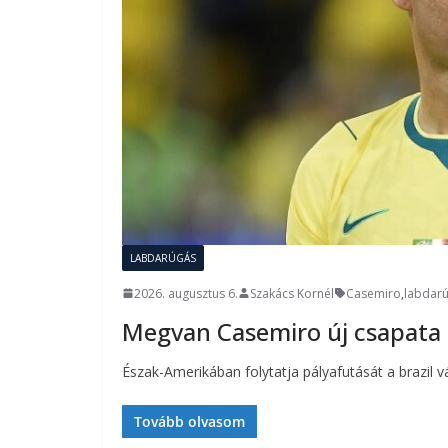
LABDARÚGÁS
2026. augusztus 6.
Szakács Kornél
Casemiro
,
labdar
Megvan Casemiro új csapata
Észak-Amerikában folytatja pályafutását a brazil vá
Tovább olvasom