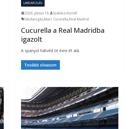
LABDARÚGÁS
2026. június 16.
Szakács Kornél
labdarúgás
,
Marc Cucurella
,
Real Madrid
Cucurella a Real Madridba
igazolt
A spanyol hátvéd öt évre írt alá.
Tovább olvasom