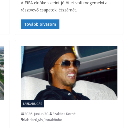
A FIFA elnöke szerint jó ötlet volt megemelni a
résztvevő csapatok létszámát.
Tovább olvasom
LABDARÚGÁS
2026. június 30.
Szakács Kornél
labdarúgás
,
Ronaldinho