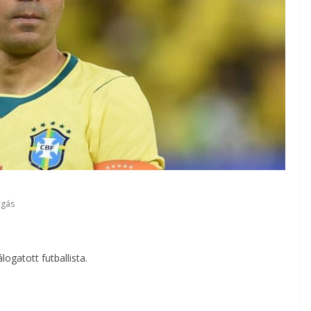
úgás
logatott futballista.