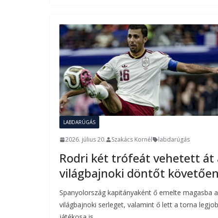
LABDARÚGÁS
2026. július 20.
Szakács Kornél
labdarúgás
Rodri két trófeát vehetett át
világbajnoki döntőt követőe
Spanyolország kapitányaként ő emelte magasba a
világbajnoki serleget, valamint ő lett a torna legjo
játékosa is.