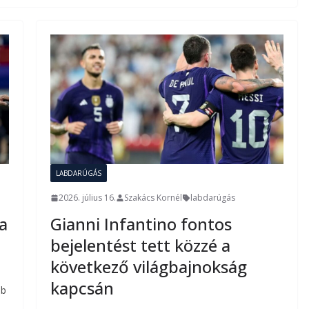
LABDARÚGÁS
2026. július 16.
Szakács Kornél
labdarúgás
 a
Gianni Infantino fontos
n
bejelentést tett közzé a
következő világbajnokság
kapcsán
bb