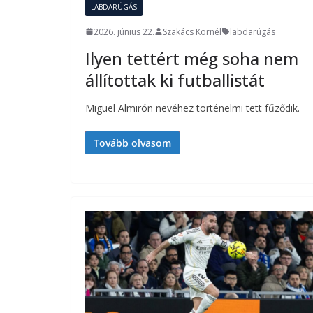
LABDARÚGÁS
2026. június 22.
Szakács Kornél
labdarúgás
Ilyen tettért még soha nem
állítottak ki futballistát
Miguel Almirón nevéhez történelmi tett fűződik.
Tovább olvasom