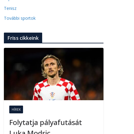
Tenisz
További sportok
Friss cikkeink
HÍREK
Folytatja pályafutását
Luka Modric