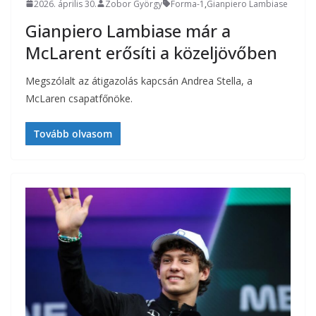
2026. április 30.
Zobor György
Forma-1
,
Gianpiero Lambiase
Gianpiero Lambiase már a
McLarent erősíti a közeljövőben
Megszólalt az átigazolás kapcsán Andrea Stella, a
McLaren csapatfőnöke.
Tovább olvasom