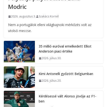
Modric
2026. augusztus 3.
Szakács Kornél
Nem a portugálok elleni világbajnoki mérkőzés volt az
utolsó meccse.
35 millió euróval emelkedett Elliot
Anderson piaci értéke
2026. július 30.
Kimi Antonelli győzött Belgiumban
2026. július 20.
Kérdésessé vált Alonso jövője az F1-
ben