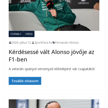
FORMA-1
HÍREK
2026. július 12.
SportFace.hu
Fernando Alonso
Kérdésessé vált Alonso jövője az
F1-ben
A veterán spanyol versenyző előrelépést vár csapatától.
Tovább olvasom