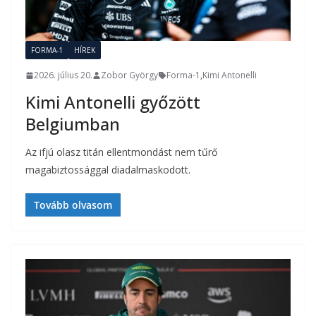
FORMA-1
HÍREK
2026. július 20.
Zobor György
Forma-1
,
Kimi Antonelli
Kimi Antonelli győzött
Belgiumban
Az ifjú olasz titán ellentmondást nem tűrő
magabiztossággal diadalmaskodott.
Tovább olvasom