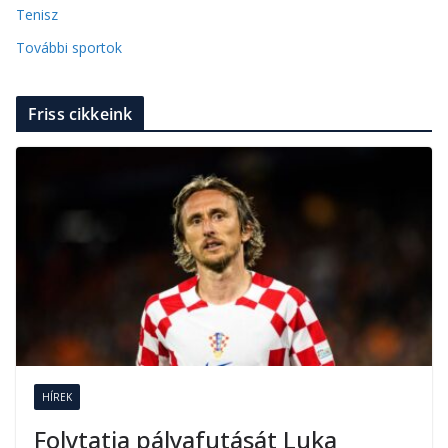
Tenisz
További sportok
Friss cikkeink
HÍREK
Folytatja pályafutását Luka