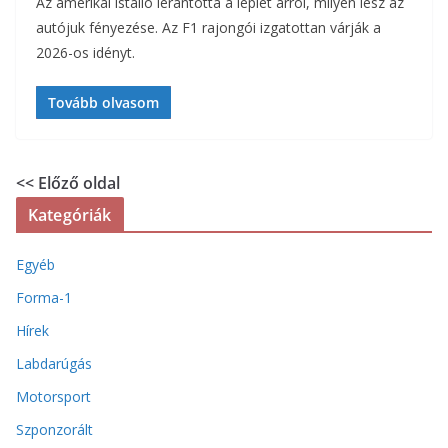
Az amerikai istálló lerántotta a leplet arról, milyen lesz az
autójuk fényezése. Az F1 rajongói izgatottan várják a
2026-os idényt.
Tovább olvasom
<< Előző oldal
Kategóriák
Egyéb
Forma-1
Hírek
Labdarúgás
Motorsport
Szponzorált