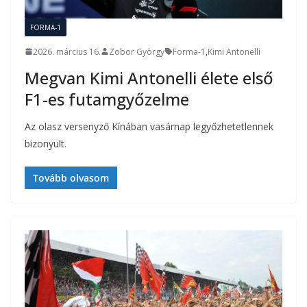
FORMA-1
2026. március 16.
Zobor György
Forma-1
,
Kimi Antonelli
Megvan Kimi Antonelli élete első
F1-es futamgyőzelme
Az olasz versenyző Kínában vasárnap legyőzhetetlennek
bizonyult.
Tovább olvasom