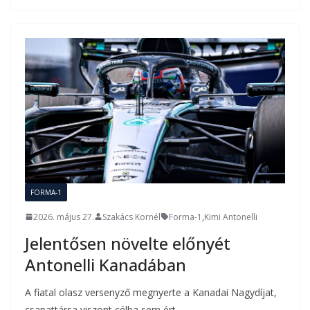
FORMA-1
2026. május 27.
Szakács Kornél
Forma-1
,
Kimi Antonelli
Jelentősen növelte előnyét
Antonelli Kanadában
A fiatal olasz versenyző megnyerte a Kanadai Nagydíjat,
csapattársa viszont célba sem ért.