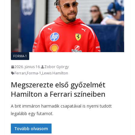
FORMA-1
2026. június 16.
Zobor György
Ferrari
,
Forma-1
,
Lewis Hamilton
Megszerezte első győzelmét
Hamilton a Ferrari színeiben
A brit immáron harmadik csapatával is nyerni tudott
legalább egy futamot.
Tovább olvasom