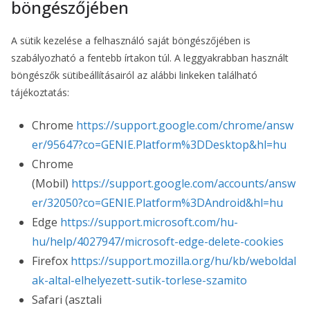
böngészőjében
A sütik kezelése a felhasználó saját böngészőjében is
szabályozható a fentebb írtakon túl. A leggyakrabban használt
böngészők sütibeállításairól az alábbi linkeken található
tájékoztatás:
Chrome
https://support.google.com/chrome/answ
er/95647?co=GENIE.Platform%3DDesktop&hl=hu
Chrome
(Mobil)
https://support.google.com/accounts/answ
er/32050?co=GENIE.Platform%3DAndroid&hl=hu
Edge
https://support.microsoft.com/hu-
hu/help/4027947/microsoft-edge-delete-cookies
Firefox
https://support.mozilla.org/hu/kb/weboldal
ak-altal-elhelyezett-sutik-torlese-szamito
Safari (asztali