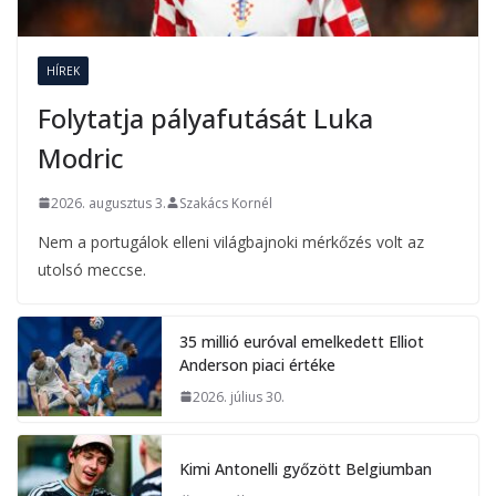
HÍREK
Folytatja pályafutását Luka
Modric
2026. augusztus 3.
Szakács Kornél
Nem a portugálok elleni világbajnoki mérkőzés volt az
utolsó meccse.
35 millió euróval emelkedett Elliot
Anderson piaci értéke
2026. július 30.
Kimi Antonelli győzött Belgiumban