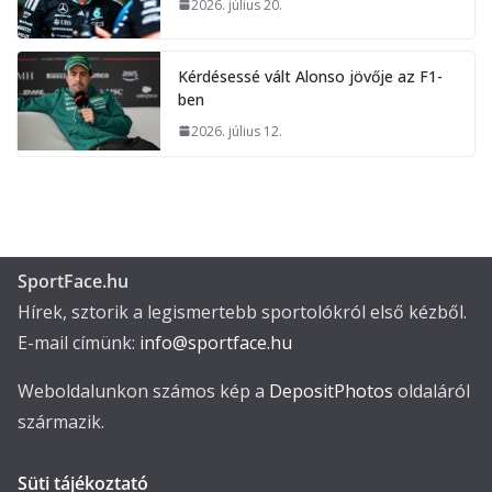
2026. július 20.
Kérdésessé vált Alonso jövője az F1-
ben
2026. július 12.
SportFace.hu
Hírek, sztorik a legismertebb sportolókról első kézből.
E-mail címünk:
info@sportface.hu
Weboldalunkon számos kép a
DepositPhotos
oldaláról
származik.
Süti tájékoztató