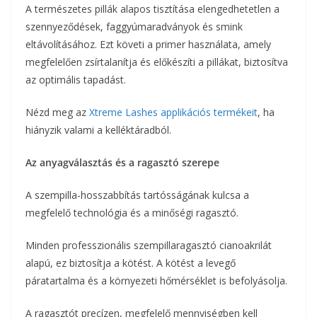
A természetes pillák alapos tisztítása elengedhetetlen a
szennyeződések, faggyúmaradványok és smink
eltávolításához. Ezt követi a primer használata, amely
megfelelően zsírtalanítja és előkészíti a pillákat, biztosítva
az optimális tapadást.
Nézd meg az
Xtreme Lashes applikációs termékeit
, ha
hiányzik valami a kelléktáradból.
Az anyagválasztás és a ragasztó szerepe
A szempilla-hosszabbítás tartósságának kulcsa a
megfelelő technológia és a minőségi ragasztó.
Minden professzionális szempillaragasztó cianoakrilát
alapú, ez biztosítja a kötést. A kötést a levegő
páratartalma és a környezeti hőmérséklet is befolyásolja.
A ragasztót precízen, megfelelő mennyiségben kell