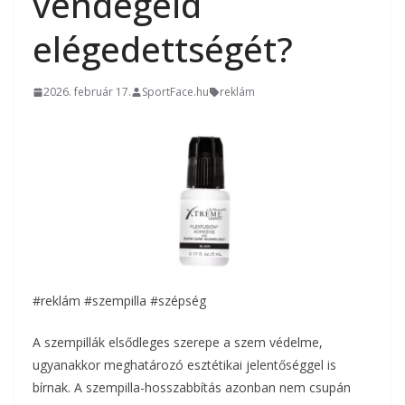
vendégeid
elégedettségét?
2026. február 17.
SportFace.hu
reklám
#reklám #szempilla #szépség
A szempillák elsődleges szerepe a szem védelme,
ugyanakkor meghatározó esztétikai jelentőséggel is
bírnak. A szempilla-hosszabbítás azonban nem csupán