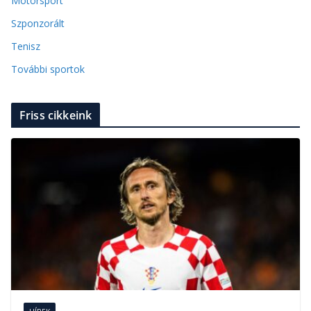
Motorsport
Szponzorált
Tenisz
További sportok
Friss cikkeink