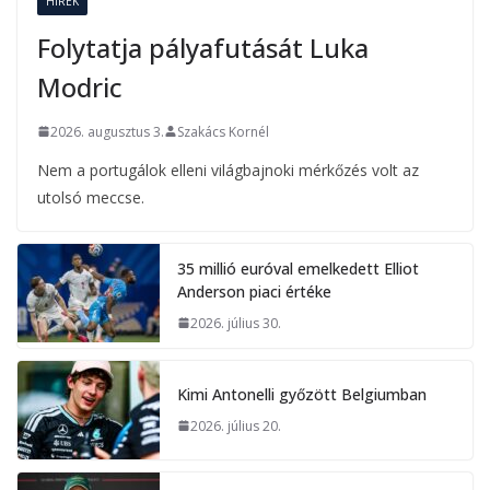
HÍREK
Folytatja pályafutását Luka
Modric
2026. augusztus 3.
Szakács Kornél
Nem a portugálok elleni világbajnoki mérkőzés volt az
utolsó meccse.
35 millió euróval emelkedett Elliot
Anderson piaci értéke
2026. július 30.
Kimi Antonelli győzött Belgiumban
2026. július 20.