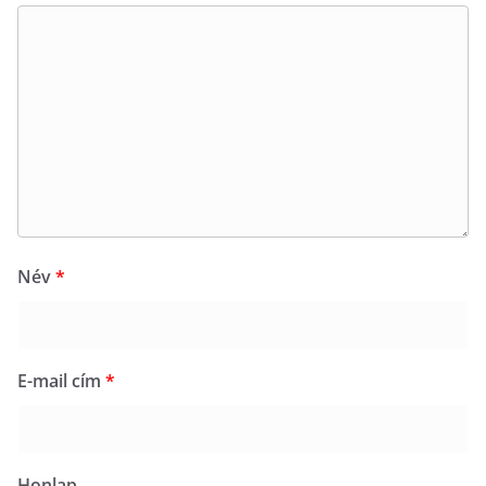
Név
*
E-mail cím
*
Honlap