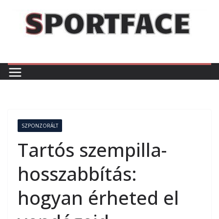
Skip
to
content
SZPONZORÁLT
Tartós szempilla-
hosszabbítás:
hogyan érheted el