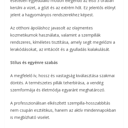
esetében egyedülálló módon elegendő az első 3 órában
kerülni a vizet, a gőzt és az extrém hőt. Ez jelentős előnyt
jelent a hagyományos rendszerekhez képest.
Az otthoni ápoláshoz javasolt az olajmentes
kozmetikumok használata, valamint a szempillák
rendszeres, kíméletes tisztítása, amely segít megelőzni a
lerakódásokat, az irritációt és a gyulladás kialakulását.
Stílus és egyénre szabás
A megfelelő ív, hossz és vastagság kiválasztása szakmai
döntés. A természetes pillák teherbírása, a vendég
szemformája és életmódja egyaránt meghatározó.
A professzionálisan elkészített szempilla-hosszabbítás
nem csupán esztétikus, hanem az aktív mindennapokban
is megbízható viselet.