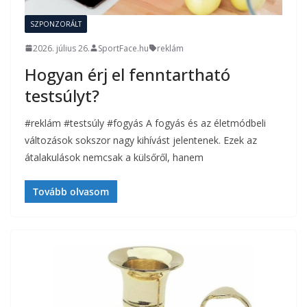
SZPONZORÁLT
2026. július 26.
SportFace.hu
reklám
Hogyan érj el fenntartható
testsúlyt?
#reklám #testsúly #fogyás A fogyás és az életmódbeli
változások sokszor nagy kihívást jelentenek. Ezek az
átalakulások nemcsak a külsőről, hanem
Tovább olvasom