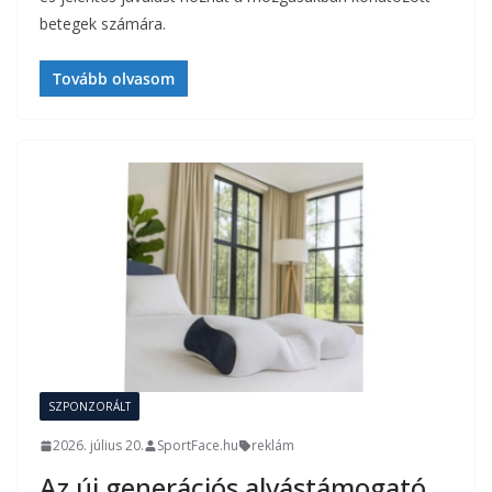
betegek számára.
Tovább olvasom
SZPONZORÁLT
2026. július 20.
SportFace.hu
reklám
Az új generációs alvástámogató