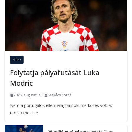
HÍREK
Folytatja pályafutását Luka
Modric
2026. augusztus 3.
Szakács Kornél
Nem a portugálok elleni világbajnoki mérkőzés volt az
utolsó meccse.
35 millió euróval emelkedett Elliot