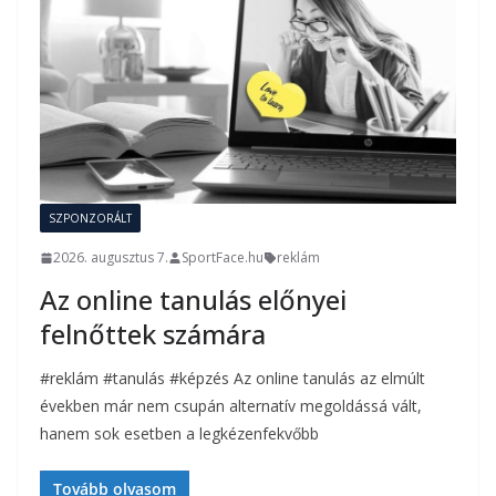
SZPONZORÁLT
2026. augusztus 7.
SportFace.hu
reklám
Az online tanulás előnyei
felnőttek számára
#reklám #tanulás #képzés Az online tanulás az elmúlt
években már nem csupán alternatív megoldássá vált,
hanem sok esetben a legkézenfekvőbb
Tovább olvasom