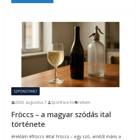
SZPONZORÁLT
2026. augusztus 7.
SportFace.hu
reklám
Fröccs – a magyar szódás ital
története
#reklám #fröccs #ital Fröccs – egy szó, amitől máris a