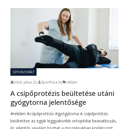
SZPONZORÁLT
2026. július 22.
SportFace.hu
reklám
A csípőprotézis beültetése utáni
gyógytorna jelentősége
#reklám #csípőprotézis #gyógytorna A csípőprotézis
beültetése az egyik leggyakoribb ortopédiai beavatkozás,
és jelentős javulást hozhat a mozgásukban korlátozott