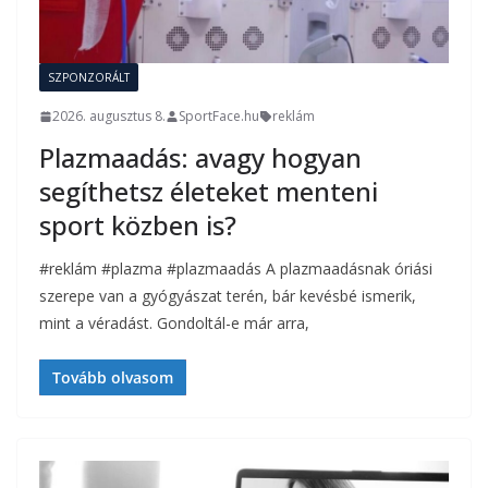
SZPONZORÁLT
2026. augusztus 8.
SportFace.hu
reklám
Plazmaadás: avagy hogyan
segíthetsz életeket menteni
sport közben is?
#reklám #plazma #plazmaadás A plazmaadásnak óriási
szerepe van a gyógyászat terén, bár kevésbé ismerik,
mint a véradást. Gondoltál-e már arra,
Tovább olvasom