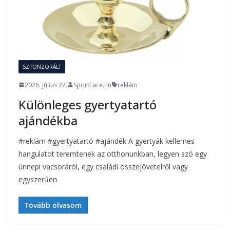
SZPONZORÁLT
2026. július 22.
SportFace.hu
reklám
Különleges gyertyatartó
ajándékba
#reklám #gyertyatartó #ajándék A gyertyák kellemes
hangulatot teremtenek az otthonunkban, legyen szó egy
ünnepi vacsoráról, egy családi összejövetelről vagy
egyszerűen
Tovább olvasom