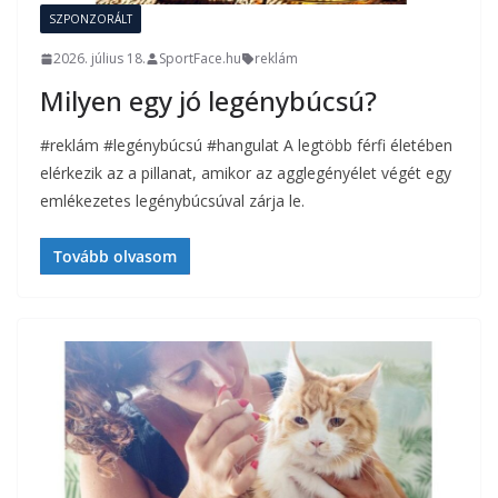
SZPONZORÁLT
2026. július 18.
SportFace.hu
reklám
Milyen egy jó legénybúcsú?
#reklám #legénybúcsú #hangulat A legtöbb férfi életében
elérkezik az a pillanat, amikor az agglegényélet végét egy
emlékezetes legénybúcsúval zárja le.
Tovább olvasom