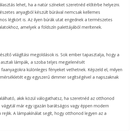
lasztás lehet, ha a natúr színeket szeretnéd előtérbe helyezni.
mészetes anyagból készült búrával nemcsak kellemes
os légkört is. Az ilyen búrák utat engednek a természetes
alatokhoz, amelyek a földszín palettájából merítenek.
gészítő világítási megoldások is. Sok ember tapasztalja, hogy a
asztali lámpák, a szoba teljes megjelenését
és faanyagokra különleges fényeket vethetnek. Képzeld el, milyen
hőmérsékletét egy egyszerű dimmer segítségével a napszaknak
lálható, akik közül válogathatsz, ha szeretnéd az otthonod
a vágytál már egy igazán barátságos vagy éppen modern
 rejlik. A lámpakínálat segít, hogy otthonod legyen az a