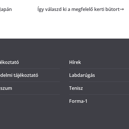
 Japán
Így válaszd ki a megfelelő kerti bútort
jékoztató
Hírek
delmi tájékoztató
Labdarúgás
sszum
Tenisz
Forma-1