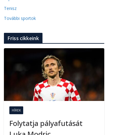
Tenisz
További sportok
Friss cikkeink
HÍREK
Folytatja pályafutását
Luka Modric