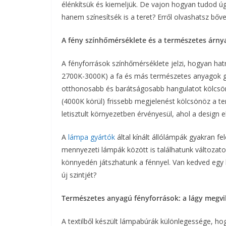
élénkítsük és kiemeljük. De vajon hogyan tudod úg
hanem színesítsék is a teret? Erről olvashatsz b
A fény színhőmérséklete és a természetes árny
A fényforrások színhőmérséklete jelzi, hogyan hatn
2700K-3000K) a fa és más természetes anyagok ga
otthonosabb és barátságosabb hangulatot kölcsö
(4000K körül) frissebb megjelenést kölcsönöz a t
letisztult környezetben érvényesül, ahol a design e
A
lámpa gyártók
által kínált állólámpák gyakran f
mennyezeti lámpák között is találhatunk változato
könnyedén játszhatunk a fénnyel. Van kedved egy b
új szintjét?
Természetes anyagú fényforrások: a lágy megvi
A textilből készült lámpabúrák különlegessége, hog