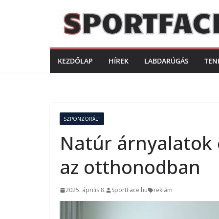
Skip
to
content
KEZDŐLAP
HÍREK
LABDARÚGÁS
TEN
SZPONZORÁLT
Natúr árnyalatok
az otthonodban
2025. április 8.
SportFace.hu
reklám