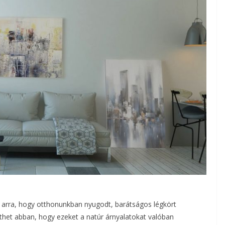
k arra, hogy otthonunkban nyugodt, barátságos légkört
íthet abban, hogy ezeket a natúr árnyalatokat valóban