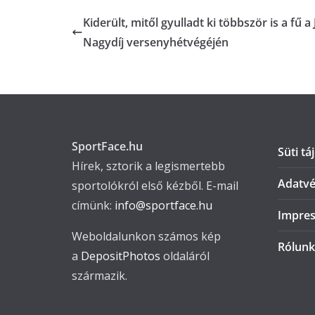
Kiderült, mitől gyulladt ki többször is a fű a
Nagydíj versenyhétvégéjén
SportFace.hu
Süti tá
Hírek, sztorik a legismertebb
Adatvé
sportolókról első kézből. E-mail
címünk:
info@sportface.hu
Impre
Weboldalunkon számos kép
Rólunk
a
DepositPhotos
oldaláról
származik.