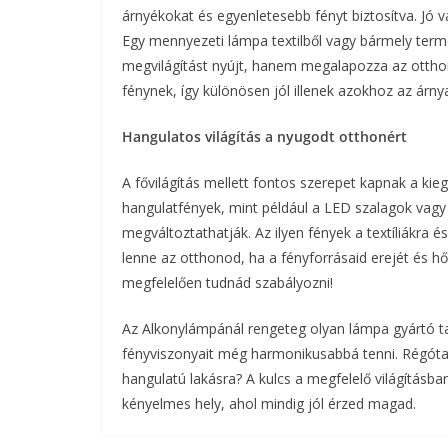
árnyékokat és egyenletesebb fényt biztosítva. Jó vá
Egy mennyezeti lámpa textilből vagy bármely ter
megvilágítást nyújt, hanem megalapozza az otthon
fénynek, így különösen jól illenek azokhoz az árny
Hangulatos világítás a nyugodt otthonért
A fővilágítás mellett fontos szerepet kapnak a kie
hangulatfények, mint például a LED szalagok vagy 
megváltoztathatják. Az ilyen fények a textíliákra 
lenne az otthonod, ha a fényforrásaid erejét és 
megfelelően tudnád szabályozni!
Az Alkonylámpánál rengeteg olyan lámpa gyártó ta
fényviszonyait még harmonikusabbá tenni. Régót
hangulatú lakásra? A kulcs a megfelelő világításban
kényelmes hely, ahol mindig jól érzed magad.