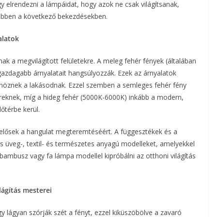
y elrendezni a lámpáidat, hogy azok ne csak világítsanak,
ővebben a következő bekezdésekben.
alatok
ak a megvilágított felületekre. A meleg fehér fények (általában
zdagabb árnyalatait hangsúlyozzák. Ezek az árnyalatok
nöznek a lakásodnak. Ezzel szemben a semleges fehér fény
ereknek, míg a hideg fehér (5000K-6000K) inkább a modern,
lőtérbe kerül.
elelősek a hangulat megteremtéséért. A függesztékek és a
s üveg-, textil- és természetes anyagú modelleket, amelyekkel
ambusz vagy fa lámpa modellel kipróbálni az otthoni világítás
lágítás mesterei
y lágyan szórják szét a fényt, ezzel kiküszöbölve a zavaró