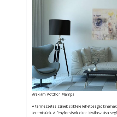
#reklám #otthon #lámpa
A természetes színek sokféle lehetőséget kínálna
teremtsünk. A fényforrások okos kiválasztása seg