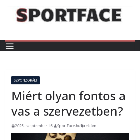
Skip
to
content
SZPONZORÁLT
Miért olyan fontos a
vas a szervezetben?
2025. szeptember 16.
SportFace.hu
reklám