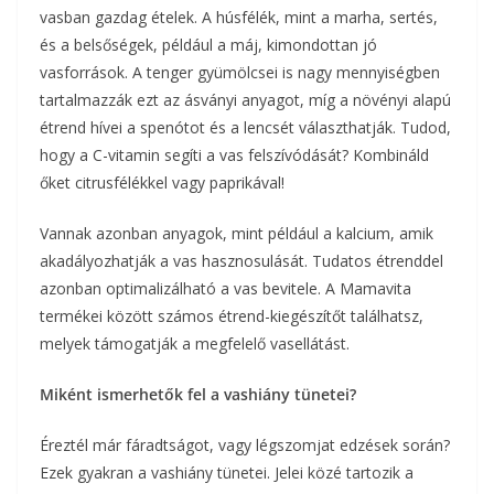
vasban gazdag ételek. A húsfélék, mint a marha, sertés,
és a belsőségek, például a máj, kimondottan jó
vasforrások. A tenger gyümölcsei is nagy mennyiségben
tartalmazzák ezt az ásványi anyagot, míg a növényi alapú
étrend hívei a spenótot és a lencsét választhatják. Tudod,
hogy a C-vitamin segíti a vas felszívódását? Kombináld
őket citrusfélékkel vagy paprikával!
Vannak azonban anyagok, mint például a kalcium, amik
akadályozhatják a vas hasznosulását. Tudatos étrenddel
azonban optimalizálható a vas bevitele. A Mamavita
termékei között számos étrend-kiegészítőt találhatsz,
melyek támogatják a megfelelő vasellátást.
Miként ismerhetők fel a vashiány tünetei?
Éreztél már fáradtságot, vagy légszomjat edzések során?
Ezek gyakran a vashiány tünetei. Jelei közé tartozik a