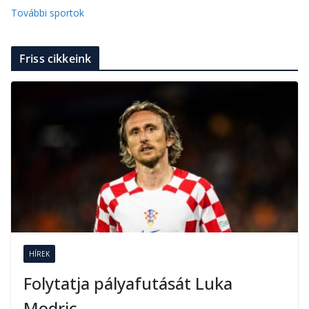
További sportok
Friss cikkeink
HÍREK
Folytatja pályafutását Luka
Modric