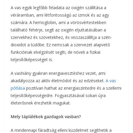
A vas egyik legfőbb feladata az oxigén szállítása a
véráramban, ami létfontosságú az izmok és az agy
számára. A hemoglobin, ami a vörösvértestekben
található fehérje, segít az oxigén eljuttatásában a
szervekhez és szövetekhez, és visszaszállítja a szén-
dioxidot a tüdőbe. Ez nemcsak a szervezet alapvető
funkcióinak elvégzését segíti, de növeli a fizikai
teljesítőképességet is.
A vashiány gyakran energiavesztéshez vezet, ami
akadályozza az aktív életmódot és az edzéseket.
A vas
pótlása
pozitívan hathat az energiaszintedre és a szellemi
teljesítőképességedre. Fogyasztásával sokan újra
életerősnek érezhetik magukat.
Mely táplálékok gazdagok vasban?
A mindennapi fáradtság elleni küzdelmet segíthetik a