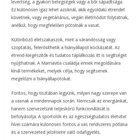
levertség, a gyakori betegségek vagy a bőr sápadtsága.
Ez különösen igaz lehet azoknál, akik egyoldalú étrendet
követnek, vagy vegetáriánus, vegán életmódot folytatnak,
anélkül, hogy megfelelően pótolnák a vasat.
Különböző életszakaszok, mint a várandósság vagy
szoptatás, felerősíthetik a hiányállapot kockázatát. Az
étrend-kiegészítők és tudatos táplálkozás itt is segítséget
nyújthatnak. A Mamavita családja ennek megoldására
kínál termékeket, melyek célja, hogy segítsenek
megelőzni a hiányállapotokat.
Fontos, hogy tisztában legyünk, milyen nagy szerepe van
a vasnak a mindennapok során. Nemcsak az energiánkat,
hanem szervezetünk teljeskörű funkcionálását is
befolyásolja. A sportolók és az egészségtudatos életvitel
hívei számára különösen fontos a vas rendszeres pótlása
és a szervezeted jelzéseire való odafigyelés.