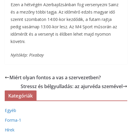
Ezen a hétvégén Azerbajdzsánban fog versenyezni Sainz
és a mezőny többi tagja. Az időmérő edzés magyar idő
szerint szombaton 14:00-kor kezdődik, a futam rajtja
pedig vasárnap 13:00-kor lesz. Az M4 Sport műsorán az
időmérőt és a versenyt is élőben lehet majd nyomon
követni.
Nyitókép: Pixabay
Miért olyan fontos a vas a szervezetben?
Stressz és bélgyulladás: az ajurvéda szemével
Kategóriák
Egyéb
Forma-1
Hírek