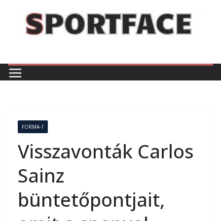
Skip
to
content
FORMA-1
Visszavonták Carlos
Sainz
büntetőpontjait,