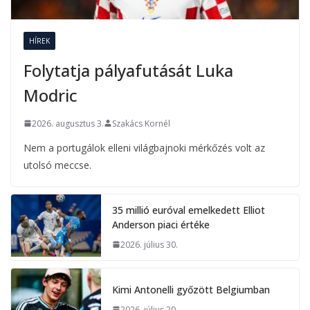
HÍREK
Folytatja pályafutását Luka
Modric
2026. augusztus 3.
Szakács Kornél
Nem a portugálok elleni világbajnoki mérkőzés volt az
utolsó meccse.
35 millió euróval emelkedett Elliot
Anderson piaci értéke
2026. július 30.
Kimi Antonelli győzött Belgiumban
2026. július 20.