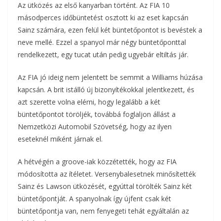
Az ütközés az első kanyarban történt. Az FIA 10
másodperces időbüntetést osztott ki az eset kapcsán
Sainz számára, ezen felül két büntetőpontot is bevéstek a
neve mellé. Ezzel a spanyol már négy büntetőponttal
rendelkezett, egy tucat után pedig ugyebár eltiltás jár.
Az FIA jó ideig nem jelentett be semmit a Williams húzása
kapcsán. A brit istálló új bizonyítékokkal jelentkezett, és
azt szerette volna elérni, hogy legalább a két
büntetőpontot töröljék, továbbá foglaljon állást a
Nemzetközi Automobil Szövetség, hogy az ilyen
eseteknél miként járnak el.
A hétvégén a groove-iak közzétették, hogy az FIA
módosította az ítéletet. Versenybalesetnek minősítették
Sainz és Lawson ütközését, egyúttal törölték Sainz két
büntetőpontját. A spanyolnak így újfent csak két
büntetőpontja van, nem fenyegeti tehát egyáltalán az