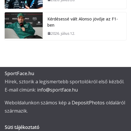
Kérdésessé vált Alonso jövője az F1-
ben
2026. július 12.
SportFace.hu
Hírek, sztorik a legismertebb sportolókról első kézből.
E-mail címünk:
info@sportface.hu
Weboldalunkon számos kép a
DepositPhotos
oldaláról
származik.
Süti tájékoztató