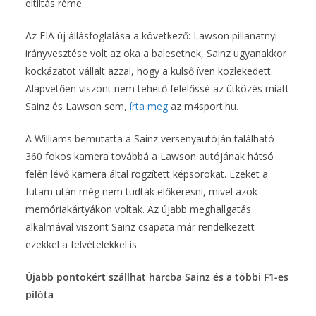
eltiltás réme.
Az FIA új állásfoglalása a következő: Lawson pillanatnyi
irányvesztése volt az oka a balesetnek, Sainz ugyanakkor
kockázatot vállalt azzal, hogy a külső íven közlekedett.
Alapvetően viszont nem tehető felelőssé az ütközés miatt
Sainz és Lawson sem,
írta meg
az m4sport.hu.
A Williams bemutatta a Sainz versenyautóján található
360 fokos kamera továbbá a Lawson autójának hátsó
felén lévő kamera által rögzített képsorokat. Ezeket a
futam után még nem tudták előkeresni, mivel azok
memóriakártyákon voltak. Az újabb meghallgatás
alkalmával viszont Sainz csapata már rendelkezett
ezekkel a felvételekkel is.
Újabb pontokért szállhat harcba Sainz és a többi F1-es
pilóta