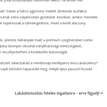
se jóval bonyolultabb, különösen akkor, ha defekt van.
ak? Sokan a hátsó agymotor mellett döntenek aszfaltos
oznak extra súlyelosztási gondokat. Azonban, amikor meredek
k hajlamosak a túlmelegedésre, mivel a kerék alacsony
ek, jelentős hátrányaik miatt a prémium szegmensben szinte
ajtása könnyen okozhat irányíthatósági nehézségeket,
 veszélyeztetheti a közlekedés biztonságát.
endszert választanád a mindennapi kerékpáros kiruccanásokhoz?
 saját bőrödön tapasztald meg, melyik típus passzol hozzád
Lakásbiztosítás hiteles ingatlanra – erre figyelj!