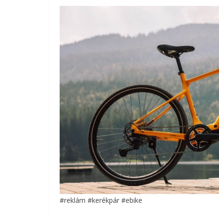
#reklám #kerékpár #ebike