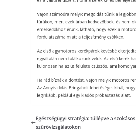
és a váltórendszert, noha a kerék ki- és behelyezé
Vajon számodra melyik megoldás tűnik a legjobbn
túrákon, mert ezek árban kedvezőbbek, és nem ok
emelkedőkhöz érünk, látható, hogy ezek a motoro
fordulatszáma miatt a teljesítmény csökken.
Az első agymotoros kerékpárok kevésbé elterjedt
egyáltalán nem találkozunk velük. Az első kerék h
különösen ha az út felülete csúszós, ami komolyan
Ha rád bíznák a döntést, vajon melyik motoros r
Az Annyira Más Bringabolt lehetőséget kínál, hogy
leginkább, például egy kiadós próbautazás alatt.
Egészségügyi stratégia: túllépve a szokásos
szűrővizsgálatokon