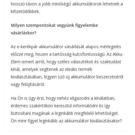
hosszú távon a jobb minőségű akkumulátorok lehetnek a
kifizetődőbbek.
Milyen szempontokat vegyünk figyelembe
vásárláskor?
Az e-kerékpár akkumulátor vásárlását alapos mérlegelés
előzze meg, hiszen a tartósság kulcsfontosságú. Az Akku-
Elem ismert arról, hogy széles választékot és szaktudást
kínál, amelyek segítenek az ideális termék
kiválasztásában, legyen szó új akkumulátor beszerzéséről
vagy felújításáról.
Ha Ön is úgy érzi, hogy nehéz eligazodni a kínálatban,
érdemes szakértőkön keresztül informálódni és így
biztosítani magának a leginkább megfelelő lehetőséget.
Ön mire figyel leginkább az akkumulátor kiválasztásakor?