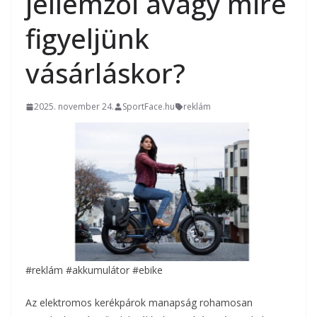
jellemzői avagy mire
figyeljünk
vásárláskor?
2025. november 24.
SportFace.hu
reklám
#reklám #akkumulátor #ebike
Az elektromos kerékpárok manapság rohamosan