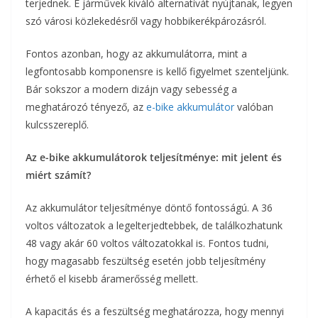
terjednek. E járművek kiváló alternatívát nyújtanak, legyen
szó városi közlekedésről vagy hobbikerékpározásról.
Fontos azonban, hogy az akkumulátorra, mint a
legfontosabb komponensre is kellő figyelmet szenteljünk.
Bár sokszor a modern dizájn vagy sebesség a
meghatározó tényező, az
e-bike akkumulátor
valóban
kulcsszereplő.
Az e-bike akkumulátorok teljesítménye: mit jelent és
miért számít?
Az akkumulátor teljesítménye döntő fontosságú. A 36
voltos változatok a legelterjedtebbek, de találkozhatunk
48 vagy akár 60 voltos változatokkal is. Fontos tudni,
hogy magasabb feszültség esetén jobb teljesítmény
érhető el kisebb áramerősség mellett.
A kapacitás és a feszültség meghatározza, hogy mennyi