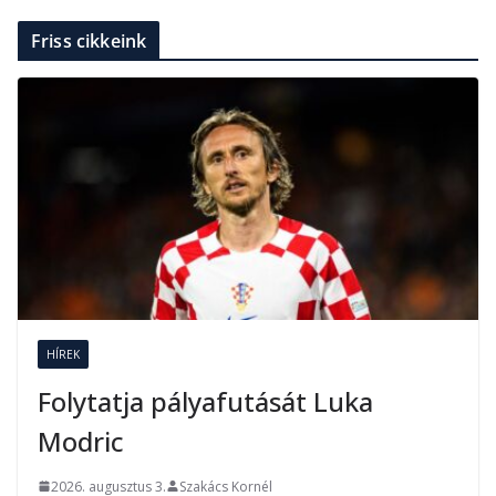
Friss cikkeink
HÍREK
Folytatja pályafutását Luka
Modric
2026. augusztus 3.
Szakács Kornél