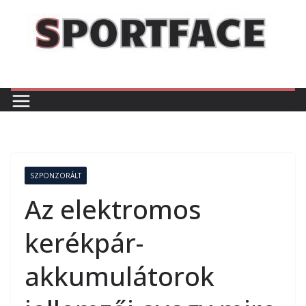
Skip
to
content
SZPONZORÁLT
Az elektromos
kerékpár-
akkumulátorok