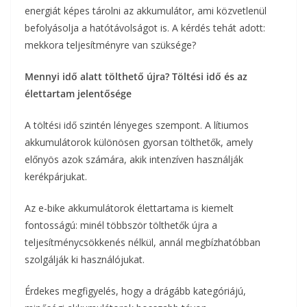
energiát képes tárolni az akkumulátor, ami közvetlenül
befolyásolja a hatótávolságot is. A kérdés tehát adott:
mekkora teljesítményre van szüksége?
Mennyi idő alatt tölthető újra? Töltési idő és az
élettartam jelentősége
A töltési idő szintén lényeges szempont. A lítiumos
akkumulátorok különösen gyorsan tölthetők, amely
előnyös azok számára, akik intenzíven használják
kerékpárjukat.
Az e-bike akkumulátorok élettartama is kiemelt
fontosságú: minél többször tölthetők újra a
teljesítménycsökkenés nélkül, annál megbízhatóbban
szolgálják ki használójukat.
Érdekes megfigyelés, hogy a drágább kategóriájú,