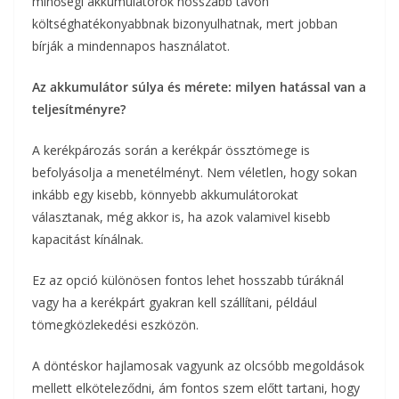
minőségi akkumulátorok hosszabb távon
költséghatékonyabbnak bizonyulhatnak, mert jobban
bírják a mindennapos használatot.
Az akkumulátor súlya és mérete: milyen hatással van a
teljesítményre?
A kerékpározás során a kerékpár össztömege is
befolyásolja a menetélményt. Nem véletlen, hogy sokan
inkább egy kisebb, könnyebb akkumulátorokat
választanak, még akkor is, ha azok valamivel kisebb
kapacitást kínálnak.
Ez az opció különösen fontos lehet hosszabb túráknál
vagy ha a kerékpárt gyakran kell szállítani, például
tömegközlekedési eszközön.
A döntéskor hajlamosak vagyunk az olcsóbb megoldások
mellett elköteleződni, ám fontos szem előtt tartani, hogy