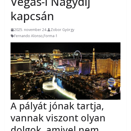
Vegas-i Nagydíj
kapcsán
2025. november 24.
Zobor György
Fernando Alonso
,
Forma-1
A pályát jónak tartja,
vannak viszont olyan
dolgok, amivel nem