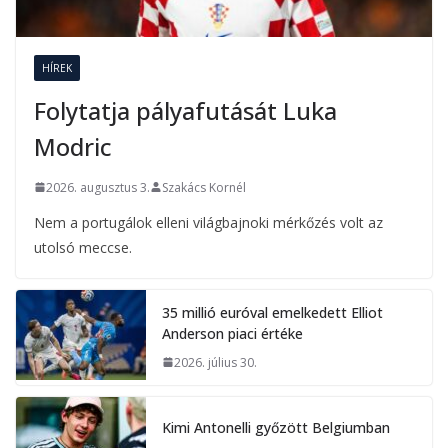
HÍREK
Folytatja pályafutását Luka
Modric
2026. augusztus 3.
Szakács Kornél
Nem a portugálok elleni világbajnoki mérkőzés volt az
utolsó meccse.
35 millió euróval emelkedett Elliot
Anderson piaci értéke
2026. július 30.
Kimi Antonelli győzött Belgiumban