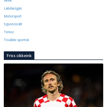
Hírek
Labdarúgás
Motorsport
Szponzorált
Tenisz
További sportok
Friss cikkeink