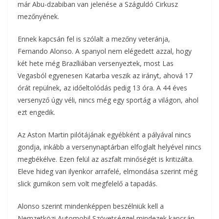
már Abu-dzabiban van jelenése a Száguldó Cirkusz
mezőnyének.
Ennek kapcsán fel is szólalt a mezőny veteránja,
Fernando Alonso. A spanyol nem elégedett azzal, hogy
két hete még Brazíliában versenyeztek, most Las
Vegasból egyenesen Katarba veszik az irányt, ahová 17
órát repülnek, az időeltolódás pedig 13 óra. A 44 éves
versenyző úgy véli, nincs még egy sportág a világon, ahol
ezt engedik.
Az Aston Martin pilótájának egyébként a pályával nincs
gondja, inkább a versenynaptárban elfoglalt helyével nincs
megbékélve. Ezen felül az aszfalt minőségét is kritizálta.
Eleve hideg van ilyenkor arrafelé, elmondása szerint még
slick gumikon sem volt megfelelő a tapadás.
Alonso szerint mindenképpen beszélniük kell a
Nemzetközi Automobil Szövetséggel mindezek kapcsán.