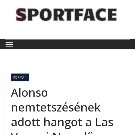
Skip
to
content
FORMA-1
Alonso
nemtetszésének
adott hangot a Las