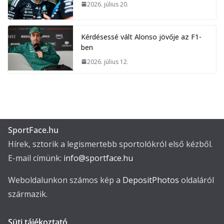
2026. július 20.
Kérdésessé vált Alonso jövője az F1-
ben
2026. július 12.
SportFace.hu
Hírek, sztorik a legismertebb sportolókról első kézből.
E-mail címünk:
info@sportface.hu
Weboldalunkon számos kép a
DepositPhotos
oldaláról
származik.
Süti tájékoztató