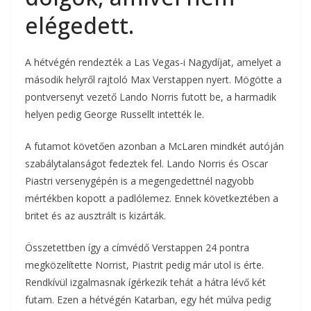
elégedett.
A hétvégén rendezték a Las Vegas-i Nagydíjat, amelyet a
második helyről rajtoló Max Verstappen nyert. Mögötte a
pontversenyt vezető Lando Norris futott be, a harmadik
helyen pedig George Russellt intették le.
A futamot követően azonban a McLaren mindkét autóján
szabálytalanságot fedeztek fel. Lando Norris és Oscar
Piastri versenygépén is a megengedettnél nagyobb
mértékben kopott a padlólemez. Ennek következtében a
britet és az ausztrált is kizárták.
Összetettben így a címvédő Verstappen 24 pontra
megközelítette Norrist, Piastrit pedig már utol is érte.
Rendkívül izgalmasnak ígérkezik tehát a hátra lévő két
futam. Ezen a hétvégén Katarban, egy hét múlva pedig