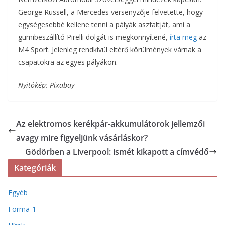
George Russell, a Mercedes versenyzője felvetette, hogy
egységesebbé kellene tenni a pályák aszfaltját, ami a
gumibeszállító Pirelli dolgát is megkönnyítené,
írta meg
az
M4 Sport. Jelenleg rendkívül eltérő körülmények várnak a
csapatokra az egyes pályákon.
Nyitókép: Pixabay
Az elektromos kerékpár-akkumulátorok jellemzői
avagy mire figyeljünk vásárláskor?
Gödörben a Liverpool: ismét kikapott a címvédő
Kategóriák
Egyéb
Forma-1