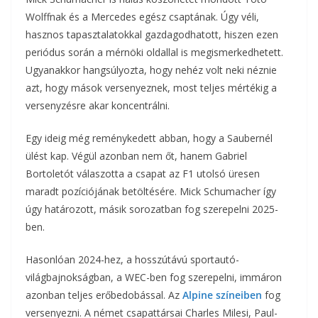
Wolffnak és a Mercedes egész csaptának. Úgy véli,
hasznos tapasztalatokkal gazdagodhatott, hiszen ezen
periódus során a mérnöki oldallal is megismerkedhetett.
Ugyanakkor hangsúlyozta, hogy nehéz volt neki néznie
azt, hogy mások versenyeznek, most teljes mértékig a
versenyzésre akar koncentrálni.
Egy ideig még reménykedett abban, hogy a Saubernél
ülést kap. Végül azonban nem őt, hanem Gabriel
Bortoletót válaszotta a csapat az F1 utolsó üresen
maradt pozíciójának betöltésére. Mick Schumacher így
úgy határozott, másik sorozatban fog szerepelni 2025-
ben.
Hasonlóan 2024-hez, a hosszútávú sportautó-
világbajnokságban, a WEC-ben fog szerepelni, immáron
azonban teljes erőbedobással. Az
Alpine színeiben
fog
versenyezni. A német csapattársai Charles Milesi, Paul-