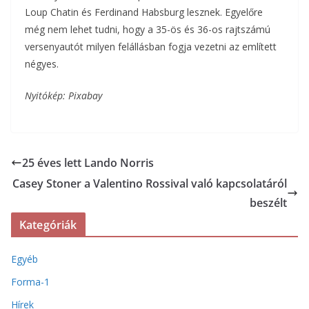
Loup Chatin és Ferdinand Habsburg lesznek. Egyelőre
még nem lehet tudni, hogy a 35-ös és 36-os rajtszámú
versenyautót milyen felállásban fogja vezetni az említett
négyes.
Nyitókép: Pixabay
25 éves lett Lando Norris
Casey Stoner a Valentino Rossival való kapcsolatáról
beszélt
Kategóriák
Egyéb
Forma-1
Hírek