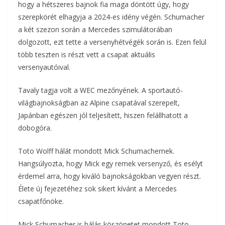
hogy a hétszeres bajnok fia maga döntött úgy, hogy
szerepkörét elhagyja a 2024-es idény végén. Schumacher
a két szezon során a Mercedes szimulátorában
dolgozott, ezt tette a versenyhétvégék során is. Ezen felül
több teszten is részt vett a csapat aktuális
versenyautóival.
Tavaly tagja volt a WEC mezőnyének. A sportautó-
világbajnokságban az Alpine csapatával szerepelt,
Japánban egészen jól teljesített, hiszen felállhatott a
dobogóra.
Toto Wolff hálát mondott Mick Schumachernek.
Hangsúlyozta, hogy Mick egy remek versenyző, és esélyt
érdemel arra, hogy kiváló bajnokságokban vegyen részt.
Élete új fejezetéhez sok sikert kívánt a Mercedes
csapatfőnöke.
Mick Schumacher is hálás köszönetet mondott Toto