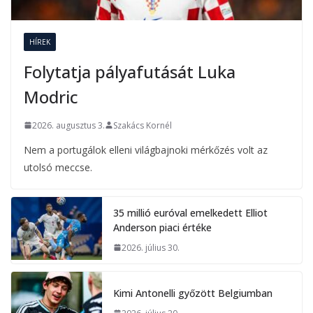
HÍREK
Folytatja pályafutását Luka
Modric
2026. augusztus 3.
Szakács Kornél
Nem a portugálok elleni világbajnoki mérkőzés volt az
utolsó meccse.
35 millió euróval emelkedett Elliot
Anderson piaci értéke
2026. július 30.
Kimi Antonelli győzött Belgiumban