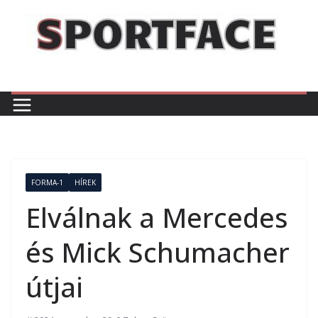
Skip
to
content
FORMA-1
HÍREK
Elválnak a Mercedes
és Mick Schumacher
útjai