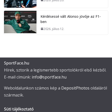
2026. július 20.
Kérdésessé vált Alonso jövője az F1-
ben
2026. július 12.
SportFace.hu
Hírek, sztorik a legismertebb sportolókról első kézből.
E-mail címünk:
info@sportface.hu
Weboldalunkon számos kép a
DepositPhotos
oldaláról
származik.
Süti tájékoztató