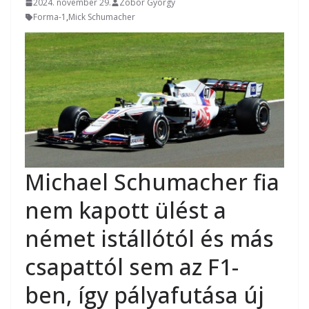
2024. november 29.
Zobor György
Forma-1
,
Mick Schumacher
Michael Schumacher fia
nem kapott ülést a
német istállótól és más
csapattól sem az F1-
ben, így pályafutása új