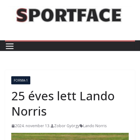
Skip
to
content
FORMA-1
25 éves lett Lando
Norris
2024. november 13.
Zobor György
Lando Norris