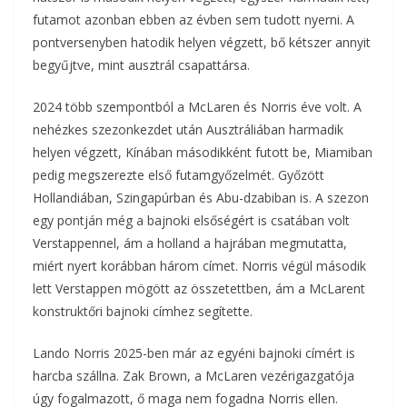
futamot azonban ebben az évben sem tudott nyerni. A
pontversenyben hatodik helyen végzett, bő kétszer annyit
begyűjtve, mint ausztrál csapattársa.
2024 több szempontból a McLaren és Norris éve volt. A
nehézkes szezonkezdet után Ausztráliában harmadik
helyen végzett, Kínában másodikként futott be, Miamiban
pedig megszerezte első futamgyőzelmét. Győzött
Hollandiában, Szingapúrban és Abu-dzabiban is. A szezon
egy pontján még a bajnoki elsőségért is csatában volt
Verstappennel, ám a holland a hajrában megmutatta,
miért nyert korábban három címet. Norris végül második
lett Verstappen mögött az összetettben, ám a McLarent
konstruktőri bajnoki címhez segítette.
Lando Norris 2025-ben már az egyéni bajnoki címért is
harcba szállna. Zak Brown, a McLaren vezérigazgatója
úgy fogalmazott, ő maga nem fogadna Norris ellen.