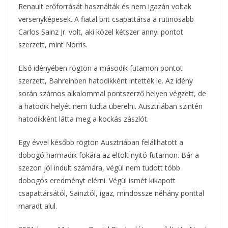
Renault erőforrását használták és nem igazán voltak
versenyképesek. A fiatal brit csapattársa a rutinosabb
Carlos Sainz Jr. volt, aki közel kétszer annyi pontot
szerzett, mint Norris.
Első idényében rögtön a második futamon pontot
szerzett, Bahreinben hatodikként intették le. Az idény
során számos alkalommal pontszerző helyen végzett, de
a hatodik helyét nem tudta überelni. Ausztriában szintén
hatodikként látta meg a kockás zászlót.
Egy évvel később rögtön Ausztriában felállhatott a
dobogó harmadik fokára az eltolt nyitó futamon. Bár a
szezon jól indult számára, végül nem tudott több
dobogós eredményt elérni. Végül ismét kikapott
csapattársától, Sainztól, igaz, mindössze néhány ponttal
maradt alul.