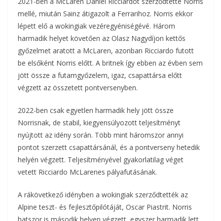
2021-ben a McLaren Daniel Ricciardót szerződtette Norris
mellé, miután Sainz átigazolt a Ferrarihoz. Norris ekkor
lépett elő a wokingiak vezéregyéniségévé. Három
harmadik helyet követően az Olasz Nagydíjon kettős
győzelmet aratott a McLaren, azonban Ricciardo futott
be elsőként Norris előtt. A britnek így ebben az évben sem
jött össze a futamgyőzelem, igaz, csapattársa előtt
végzett az összetett pontversenyben.
2022-ben csak egyetlen harmadik hely jött össze
Norrisnak, de stabil, kiegyensúlyozott teljesítményt
nyújtott az idény során. Több mint háromszor annyi
pontot szerzett csapattársánál, és a pontverseny hetedik
helyén végzett. Teljesítményével gyakorlatilag véget
vetett Ricciardo McLarenes pályafutásának.
A rákövetkező idényben a wokingiak szerződtették az
Alpine teszt- és fejlesztőpilótáját, Oscar Piastrit. Norris
hatszor is második helyen végzett, egyszer harmadik lett,