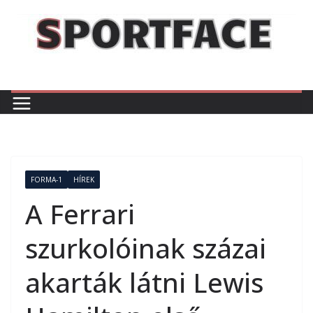
Skip
to
content
FORMA-1
HÍREK
A Ferrari
szurkolóinak százai
akarták látni Lewis