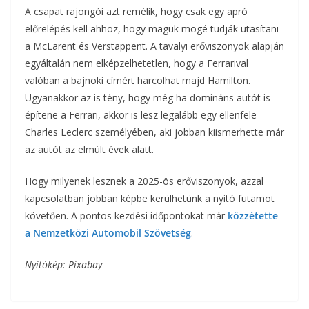
A csapat rajongói azt remélik, hogy csak egy apró
előrelépés kell ahhoz, hogy maguk mögé tudják utasítani
a McLarent és Verstappent. A tavalyi erőviszonyok alapján
egyáltalán nem elképzelhetetlen, hogy a Ferrarival
valóban a bajnoki címért harcolhat majd Hamilton.
Ugyanakkor az is tény, hogy még ha domináns autót is
építene a Ferrari, akkor is lesz legalább egy ellenfele
Charles Leclerc személyében, aki jobban kiismerhette már
az autót az elmúlt évek alatt.
Hogy milyenek lesznek a 2025-ös erőviszonyok, azzal
kapcsolatban jobban képbe kerülhetünk a nyitó futamot
követően. A pontos kezdési időpontokat már
közzétette
a Nemzetközi Automobil Szövetség
.
Nyitókép: Pixabay