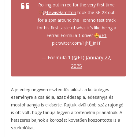
Rolling out in red for the very first time
@LewisHamilton
took the SF-23 out
for a spin around the Fiorano test track
for his first taste of what it's like being a
Ferrari Formula 1 driver
#F1
pic.twitter.com/1jhfJJJn1F
— Formula 1 (@F1)
January 22,
2025
A jelenleg negyven esztendős pilótát a különleges
eseményre a családja, azaz édesapja, édesanyja és
mostohaanyja is elkísérte. Rajtuk kívül több száz rajongó
is ott volt, hogy tanúja legyen a történelmi pillanatnak. A
hétszeres bajnok a körözést követően köszöntötte is a
szurkolókat.