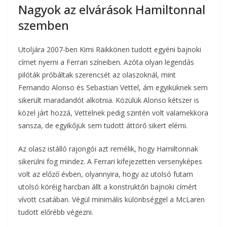
Nagyok az elvárások Hamiltonnal
szemben
Utoljára 2007-ben Kimi Räikkönen tudott egyéni bajnoki
címet nyerni a Ferrari színeiben. Azóta olyan legendás
pilóták próbáltak szerencsét az olaszoknál, mint
Fernando Alonso és Sebastian Vettel, ám egyiküknek sem
sikerült maradandót alkotnia. Közülük Alonso kétszer is
közel járt hozzá, Vettelnek pedig szintén volt valamekkora
sansza, de egyikőjük sem tudott áttörő sikert elérni.
Az olasz istálló rajongói azt remélik, hogy Hamiltonnak
sikerülni fog mindez. A Ferrari kifejezetten versenyképes
volt az előző évben, olyannyira, hogy az utolsó futam
utolsó köréig harcban állt a konstruktőri bajnoki címért
vívott csatában. Végül minimális különbséggel a McLaren
tudott előrébb végezni.