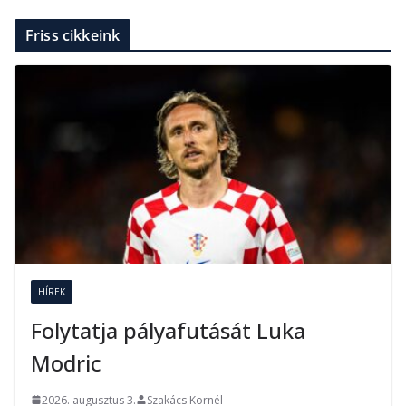
Friss cikkeink
HÍREK
Folytatja pályafutását Luka
Modric
2026. augusztus 3.
Szakács Kornél