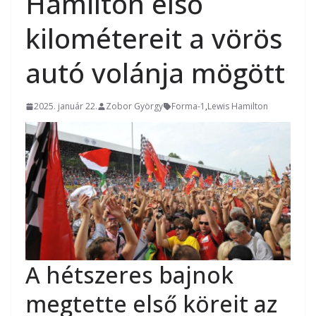
Hamilton első
kilométereit a vörös
autó volánja mögött
2025. január 22.
Zobor György
Forma-1
,
Lewis Hamilton
A hétszeres bajnok
megtette első köreit az