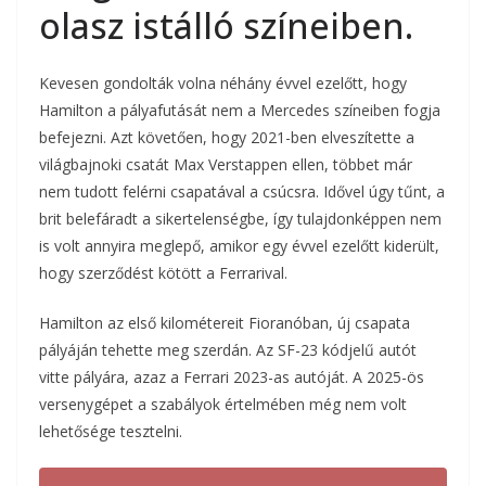
olasz istálló színeiben.
Kevesen gondolták volna néhány évvel ezelőtt, hogy
Hamilton a pályafutását nem a Mercedes színeiben fogja
befejezni. Azt követően, hogy 2021-ben elveszítette a
világbajnoki csatát Max Verstappen ellen, többet már
nem tudott felérni csapatával a csúcsra. Idővel úgy tűnt, a
brit belefáradt a sikertelenségbe, így tulajdonképpen nem
is volt annyira meglepő, amikor egy évvel ezelőtt kiderült,
hogy szerződést kötött a Ferrarival.
Hamilton az első kilométereit Fioranóban, új csapata
pályáján tehette meg szerdán. Az SF-23 kódjelű autót
vitte pályára, azaz a Ferrari 2023-as autóját. A 2025-ös
versenygépet a szabályok értelmében még nem volt
lehetősége tesztelni.