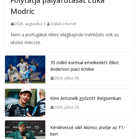
Modric
2026. augusztus 3.
Szakács Kornél
Nem a portugálok elleni világbajnoki mérkőzés volt az
utolsó meccse.
35 millió euróval emelkedett Elliot
Anderson piaci értéke
2026. július 30.
Kimi Antonelli győzött Belgiumban
2026. július 20.
Kérdésessé vált Alonso jövője az F1-
ben