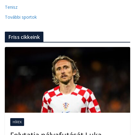
Tenisz
További sportok
Friss cikkeink
HÍREK
Folytatja pályafutását Luka