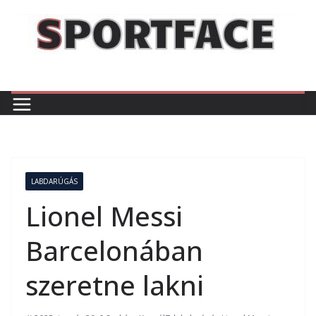
Skip
to
content
LABDARÚGÁS
Lionel Messi
Barcelonában
szeretne lakni