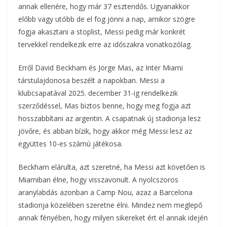
annak ellenére, hogy már 37 esztendős. Ugyanakkor
előbb vagy utóbb de el fog jönni a nap, amikor szögre
fogja akasztani a stoplist, Messi pedig már konkrét
tervekkel rendelkezik erre az időszakra vonatkozólag.
Erről David Beckham és Jorge Mas, az Inter Miami
társtulajdonosa beszélt a napokban. Messi a
klubcsapatával 2025. december 31-ig rendelkezik
szerződéssel, Mas biztos benne, hogy meg fogja azt
hosszabbítani az argentin. A csapatnak új stadionja lesz
jövőre, és abban bízik, hogy akkor még Messi lesz az
együttes 10-es számú játékosa.
Beckham elárulta, azt szeretné, ha Messi azt követően is
Miamiban élne, hogy visszavonult. A nyolcszoros
aranylabdás azonban a Camp Nou, azaz a Barcelona
stadionja közelében szeretne élni. Mindez nem meglepő
annak fényében, hogy milyen sikereket ért el annak idején