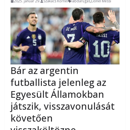
2025. január 29.
Szakács Kornél
labdarúgás
,
Lionel Messi
Bár az argentin
futballista jelenleg az
Egyesült Államokban
játszik, visszavonulását
követően
visszaköltözne