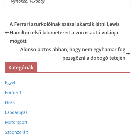
Nyitókép: Pixabay
A Ferrari szurkolóinak százai akarták látni Lewis
Hamilton első kilométereit a vörös autó volánja
mögött
Alonso biztos abban, hogy nem egyhamar fog
pezsgőzni a dobogó tetején
Kategóriák
Egyéb
Forma-1
Hírek
Labdarúgás
Motorsport
Szponzorált