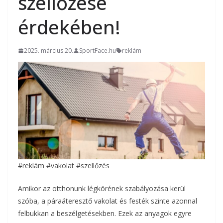
szellőzése
érdekében!
2025. március 20.
SportFace.hu
reklám
#reklám #vakolat #szellőzés
Amikor az otthonunk légkörének szabályozása kerül
szóba, a páraáteresztő vakolat és festék szinte azonnal
felbukkan a beszélgetésekben. Ezek az anyagok egyre