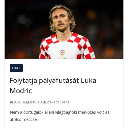
HÍREK
Folytatja pályafutását Luka
Modric
2026. augusztus 3.
Szakács Kornél
Nem a portugálok elleni világbajnoki mérkőzés volt az
utolsó meccse.