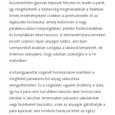
köszönhetően gyorsan képesek felszívni és leadni a párát,
így megelőzhetik a nedvesség megmaradását a falakban.
Ennek eredményeként csökken a penészesedés és az
algásodás kockázata, amely különösen a nagy
párakibocsátású helyiségekben, például fürdőszobákban
és konyhákban lehet hasznos. A MesterekFutára termékei
között számos olyan anyagot találsz, ami ilyen
szempontból kiválóan szolgálja a lakásod kényelmét, de
érdemes utánajárni, hogy valóban szükséges-e a Te
esetedben.
A kőzetgyapottal szigetelt homlokzatok esetében a
megfelelő páraáteresztő anyag választása
elengedhetetlen. Ez a szigetelés ugyanis érzékeny a vízre,
így ha a pára nem tud időben távozni, akár hosszú távú
károkat is okozhat. Amennyiben párazáró vakolatokat
vagy festékeket használsz, ezek az anyagok gátolhatják a
pára kijutását, ami romboló hatással lehet az egész