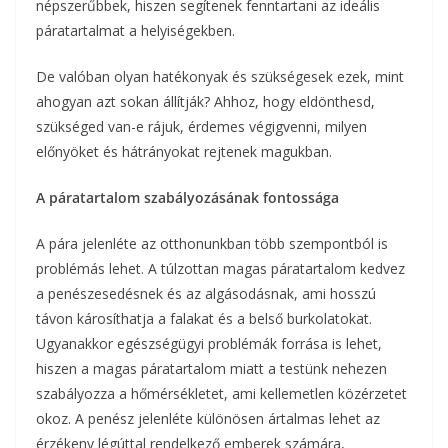
népszerűbbek, hiszen segítenek fenntartani az ideális
páratartalmat a helyiségekben.
De valóban olyan hatékonyak és szükségesek ezek, mint
ahogyan azt sokan állítják? Ahhoz, hogy eldönthesd,
szükséged van-e rájuk, érdemes végigvenni, milyen
előnyöket és hátrányokat rejtenek magukban.
A páratartalom szabályozásának fontossága
A pára jelenléte az otthonunkban több szempontból is
problémás lehet. A túlzottan magas páratartalom kedvez
a penészesedésnek és az algásodásnak, ami hosszú
távon károsíthatja a falakat és a belső burkolatokat.
Ugyanakkor egészségügyi problémák forrása is lehet,
hiszen a magas páratartalom miatt a testünk nehezen
szabályozza a hőmérsékletet, ami kellemetlen közérzetet
okoz. A penész jelenléte különösen ártalmas lehet az
érzékeny légúttal rendelkező emberek számára,