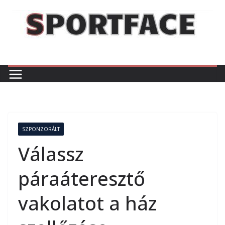
Skip
to
content
SZPONZORÁLT
Válassz
páraáteresztő
vakolatot a ház