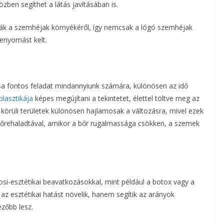
közben segíthet a látás javításában is.
lítják a szemhéjak környékéről, így nemcsak a lógó szemhéjak
benyomást kelt.
sa fontos feladat mindannyiunk számára, különösen az idő
lasztikája
képes megújítani a tekintetet, élettel töltve meg az
körüli területek különösen hajlamosak a változásra, mivel ezek
előrehaladtával, amikor a bőr rugalmassága csökken, a szemek
si-esztétikai beavatkozásokkal, mint például a botox vagy a
az esztétikai hatást növelik, hanem segítik az arányok
ezőbb lesz.