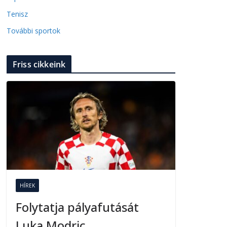
Tenisz
További sportok
Friss cikkeink
HÍREK
Folytatja pályafutását
Luka Modric