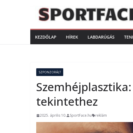
Skip
to
content
KEZDŐLAP
HÍREK
LABDARÚGÁS
TEN
SZPONZORÁLT
Szemhéjplasztika:
tekintethez
2025. április 10.
SportFace.hu
reklám