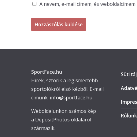
A nevem, e-mail címem, és weboldalcíme
SportFace.hu
Süti tá
Hírek, sztorik a legismertebb
Adatvé
sportolókról első kézből. E-mail
címünk:
info@sportface.hu
Impre
Weboldalunkon számos kép
Rólunk
a
DepositPhotos
oldaláról
származik.