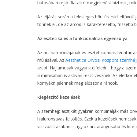
hatásában rejlik: fiatalító megjelenést biztosít, mi
Az eljárás során a felesleges bőrt és zsírt eltávo
tűnnek el, de az arcod is karakteresebb, frissebb 
Az esztétika és a funkcionalitás egyensúlya
Az arc harmóniájának és esztétikájának fenntartá
múlásával. Az
Aesthetica Orvosi Központ szemhéjp
arcot. Hajlamosak vagyunk elfeledni, hogy a szem 
a mimikában is aktívan részt vesznek. Az életkor 
környékn jelennek meg először a ráncok.
Kiegészítő kezelések
A szemhéjplasztikát gyakran kombinálják más orvo
hialuronsavas feltöltés. Ezek a kezelések nemcsak 
visszaállításában is, így az arc arányosabb és kifej