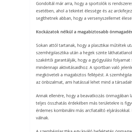
Gondoltál már arra, hogy a sportolók is rendszere
esetében, ahol a tekintet élessége és az arckifeje
segíthetnek abban, hogy a versenyszellemet élese
Kockázatok nélkül a magabiztosabb önmagadé
Sokan attól tartanak, hogy a plasztikai műtétek 
szemhéjplasztika után a hegek szinte láthatatlano
szakértői garantálják, hogy a gyógyulási folyamat
mindennapi aktivitásaidhoz. A sportban való jelenl
megköveteli a magabiztos fellépést. A szemhéjplas
az önbizalmat, ami hatással lehet mind a társadal
Annak ellenére, hogy a beavatkozás önmagában lá
teljes összhatás érdekében más területekre is figye
érdemes kombinálni más arcfiatalító eljárásokkal
válnak.
A szemhéjplasztika egy kiváló befektetés önmaga