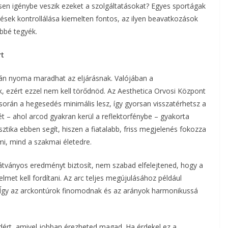
sen igénybe veszik ezeket a szolgáltatásokat? Egyes sportágak
zések kontrollálása kiemelten fontos, az ilyen beavatkozások
bbé tegyék.
rt
után nyoma maradhat az eljárásnak. Valójában a
k, ezért ezzel nem kell törődnöd. Az Aesthetica Orvosi Központ
 során a hegesedés minimális lesz, így gyorsan visszatérhetsz a
ét – ahol arcod gyakran kerül a reflektorfénybe – gyakorta
ztika ebben segít, hiszen a fiatalabb, friss megjelenés fokozza
mi, mind a szakmai életedre.
tványos eredményt biztosít, nem szabad elfelejtened, hogy a
lmet kell fordítani. Az arc teljes megújulásához például
. Így az arckontúrok finomodnak és az arányok harmonikussá
dért, amivel jobban érezheted magad. Ha érdekel ez a