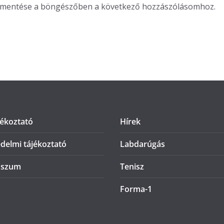
m mentése a böngészőben a következő hozzászólásomhoz.
jékoztató
Hírek
delmi tájékoztató
Labdarúgás
sszum
Tenisz
Forma-1