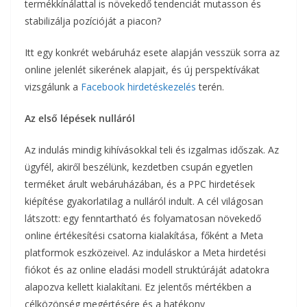
termékkínálattal is növekedő tendenciát mutasson és
stabilizálja pozícióját a piacon?
Itt egy konkrét webáruház esete alapján vesszük sorra az
online jelenlét sikerének alapjait, és új perspektívákat
vizsgálunk a
Facebook hirdetéskezelés
terén.
Az első lépések nulláról
Az indulás mindig kihívásokkal teli és izgalmas időszak. Az
ügyfél, akiről beszélünk, kezdetben csupán egyetlen
terméket árult webáruházában, és a PPC hirdetések
kiépítése gyakorlatilag a nulláról indult. A cél világosan
látszott: egy fenntartható és folyamatosan növekedő
online értékesítési csatorna kialakítása, főként a Meta
platformok eszközeivel. Az induláskor a Meta hirdetési
fiókot és az online eladási modell struktúráját adatokra
alapozva kellett kialakítani. Ez jelentős mértékben a
célközönség megértésére és a hatékony