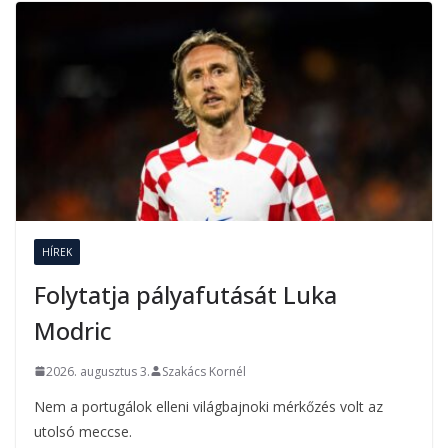
HÍREK
Folytatja pályafutását Luka
Modric
2026. augusztus 3.
Szakács Kornél
Nem a portugálok elleni világbajnoki mérkőzés volt az
utolsó meccse.