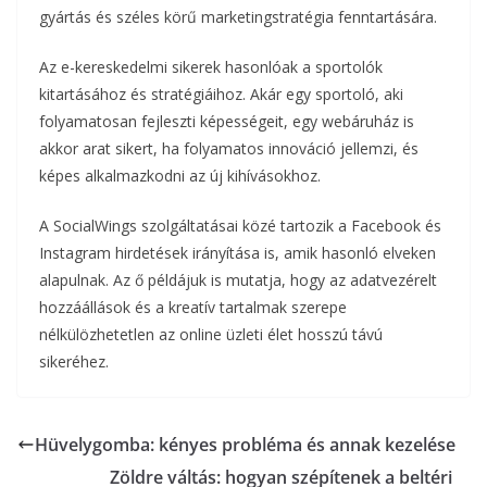
gyártás és széles körű marketingstratégia fenntartására.
Az e-kereskedelmi sikerek hasonlóak a sportolók
kitartásához és stratégiáihoz. Akár egy sportoló, aki
folyamatosan fejleszti képességeit, egy webáruház is
akkor arat sikert, ha folyamatos innováció jellemzi, és
képes alkalmazkodni az új kihívásokhoz.
A SocialWings szolgáltatásai közé tartozik a Facebook és
Instagram hirdetések irányítása is, amik hasonló elveken
alapulnak. Az ő példájuk is mutatja, hogy az adatvezérelt
hozzáállások és a kreatív tartalmak szerepe
nélkülözhetetlen az online üzleti élet hosszú távú
sikeréhez.
Hüvelygomba: kényes probléma és annak kezelése
Zöldre váltás: hogyan szépítenek a beltéri