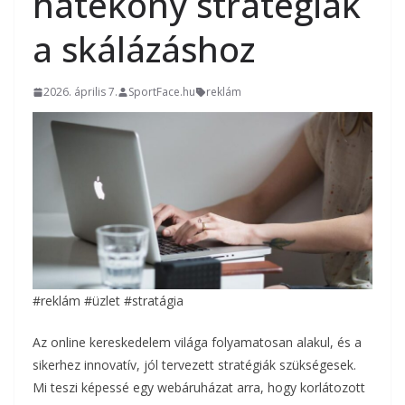
hatékony stratégiák
a skálázáshoz
2026. április 7.
SportFace.hu
reklám
#reklám #üzlet #stratágia
Az online kereskedelem világa folyamatosan alakul, és a
sikerhez innovatív, jól tervezett stratégiák szükségesek.
Mi teszi képessé egy webáruházat arra, hogy korlátozott