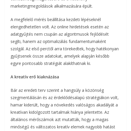
marketingmegoldások alkalmazására épült.
A megfelelő mérés beállítása kezdeti lépéseknél
elengedhetetlen volt. Az online hirdetések esetén az
adatgyűjtés nem csupán az algoritmusok fejlődését
segíti, hanem az optimalizálás fundamentumaként
szolgál. Az első perctől arra törekedtek, hogy hatékonyan
gyűjtsenek össze adatokat, amelyek alapján később
egyre pontosabb stratégiát alakíthatnak ki.
A kreatív erő kiaknázása
Bár az eredeti terv szerint a hangsúly a közönség
szegmentálásán és az érdeklődésalapú stratégiákon volt,
hamar kiderült, hogy a növekedés valóságos akadályát a
kreatívan kidolgozott tartalmak hiánya jelentette. Az
általános mérőszámok azt mutatták, hogy a magas
minőségű és változatos kreatív elemek nagyobb hatást