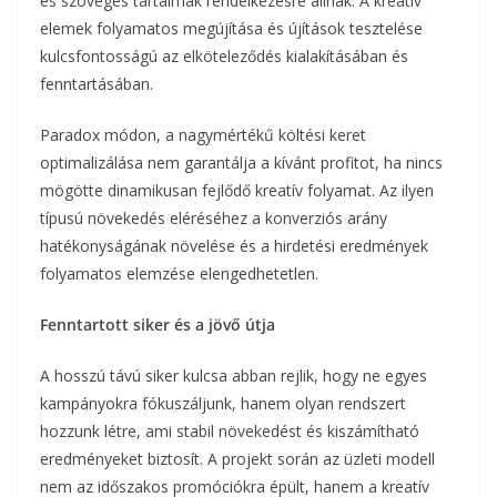
és szöveges tartalmak rendelkezésre állnak. A kreatív
elemek folyamatos megújítása és újítások tesztelése
kulcsfontosságú az elköteleződés kialakításában és
fenntartásában.
Paradox módon, a nagymértékű költési keret
optimalizálása nem garantálja a kívánt profitot, ha nincs
mögötte dinamikusan fejlődő kreatív folyamat. Az ilyen
típusú növekedés eléréséhez a konverziós arány
hatékonyságának növelése és a hirdetési eredmények
folyamatos elemzése elengedhetetlen.
Fenntartott siker és a jövő útja
A hosszú távú siker kulcsa abban rejlik, hogy ne egyes
kampányokra fókuszáljunk, hanem olyan rendszert
hozzunk létre, ami stabil növekedést és kiszámítható
eredményeket biztosít. A projekt során az üzleti modell
nem az időszakos promóciókra épült, hanem a kreatív