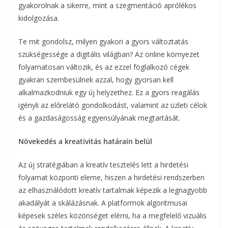
gyakorolnak a sikerre, mint a szegmentáció aprólékos
kidolgozása.
Te mit gondolsz, milyen gyakori a gyors változtatás
szükségessége a digitális világban? Az online környezet
folyamatosan változik, és az ezzel foglalkozó cégek
gyakran szembesülnek azzal, hogy gyorsan kell
alkalmazkodniuk egy új helyzethez. Ez a gyors reagálás
igényli az előrelátó gondolkodást, valamint az üzleti célok
és a gazdaságosság egyensúlyának megtartását.
Növekedés a kreativitás határain belül
Az új stratégiában a kreatív tesztelés lett a hirdetési
folyamat központi eleme, hiszen a hirdetési rendszerben
az elhasználódott kreatív tartalmak képezik a legnagyobb
akadályát a skálázásnak. A platformok algoritmusai
képesek széles közönséget elérni, ha a megfelelő vizuális