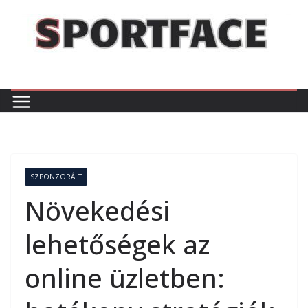
Skip
to
content
SZPONZORÁLT
Növekedési
lehetőségek az
online üzletben: