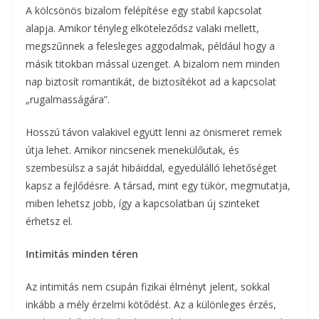
A kölcsönös bizalom felépítése egy stabil kapcsolat
alapja. Amikor tényleg elköteleződsz valaki mellett,
megszűnnek a felesleges aggodalmak, például hogy a
másik titokban mással üzenget. A bizalom nem minden
nap biztosít romantikát, de biztosítékot ad a kapcsolat
„rugalmasságára”.
Hosszú távon valakivel együtt lenni az önismeret remek
útja lehet. Amikor nincsenek menekülőutak, és
szembesülsz a saját hibáiddal, egyedülálló lehetőséget
kapsz a fejlődésre. A társad, mint egy tükör, megmutatja,
miben lehetsz jobb, így a kapcsolatban új szinteket
érhetsz el.
Intimitás minden téren
Az intimitás nem csupán fizikai élményt jelent, sokkal
inkább a mély érzelmi kötődést. Az a különleges érzés,