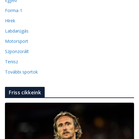
Egyéb
Forma-1
Hírek
Labdarúgás
Motorsport
Szponzorált
Tenisz
További sportok
Friss cikkeink