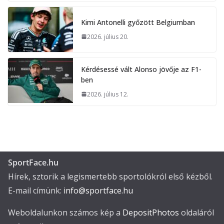
Kimi Antonelli győzött Belgiumban
2026. július 20.
Kérdésessé vált Alonso jövője az F1-
ben
2026. július 12.
SportFace.hu
Hírek, sztorik a legismertebb sportolókról első kézből.
E-mail címünk:
info@sportface.hu
Weboldalunkon számos kép a
DepositPhotos
oldaláról