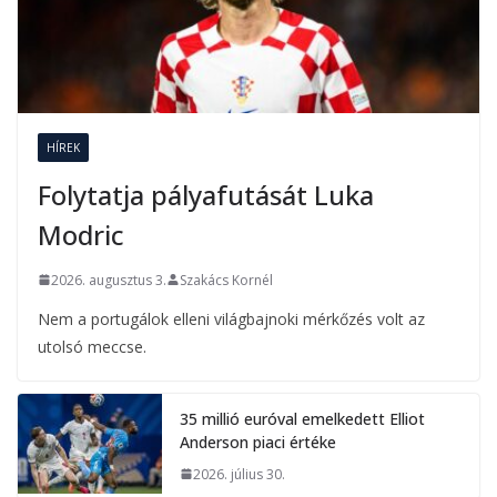
HÍREK
Folytatja pályafutását Luka
Modric
2026. augusztus 3.
Szakács Kornél
Nem a portugálok elleni világbajnoki mérkőzés volt az
utolsó meccse.
35 millió euróval emelkedett Elliot
Anderson piaci értéke
2026. július 30.