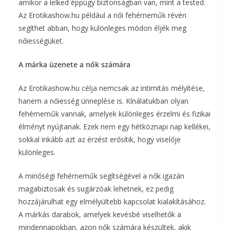
amikor a lelked éppúgy biztonságban van, mint a tested.
Az Erotikashow.hu például a női fehérneműk révén
segíthet abban, hogy különleges módon éljék meg
nőiességüket.
A márka üzenete a nők számára
Az Erotikashow.hu célja nemcsak az intimitás mélyítése,
hanem a nőiesség ünneplése is. Kínálatukban olyan
fehérneműk vannak, amelyek különleges érzelmi és fizikai
élményt nyújtanak. Ezek nem egy hétköznapi nap kellékei,
sokkal inkább azt az érzést erősítik, hogy viselője
különleges.
A minőségi fehérneműk segítségével a nők igazán
magabiztosak és sugárzóak lehetnek, ez pedig
hozzájárulhat egy elmélyültebb kapcsolat kialakításához.
A márkás darabok, amelyek kevésbé viselhetők a
mindennapokban, azon nők számára készültek, akik