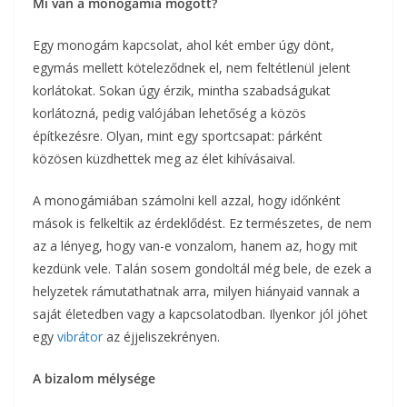
Mi van a monogámia mögött?
Egy monogám kapcsolat, ahol két ember úgy dönt,
egymás mellett köteleződnek el, nem feltétlenül jelent
korlátokat. Sokan úgy érzik, mintha szabadságukat
korlátozná, pedig valójában lehetőség a közös
építkezésre. Olyan, mint egy sportcsapat: párként
közösen küzdhettek meg az élet kihívásaival.
A monogámiában számolni kell azzal, hogy időnként
mások is felkeltik az érdeklődést. Ez természetes, de nem
az a lényeg, hogy van-e vonzalom, hanem az, hogy mit
kezdünk vele. Talán sosem gondoltál még bele, de ezek a
helyzetek rámutathatnak arra, milyen hiányaid vannak a
saját életedben vagy a kapcsolatodban. Ilyenkor jól jöhet
egy
vibrátor
az éjjeliszekrényen.
A bizalom mélysége