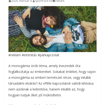
2026. február 9.
SportFace.hu
reklám
#reklám #intimitás #párkapcsolat
A monogámia örök téma, amely évezredek óta
foglalkoztatja az embereket. Sokakat érdekel, hogy vajon
a monogámia az emberi természet része, vagy inkább
társadalmi elvárás? Az efféle kapcsolatok valódi kihívása
nem azoknak a ledöntése, hanem inkább az, hogy
hogyan tudjuk őket jól működtetni.