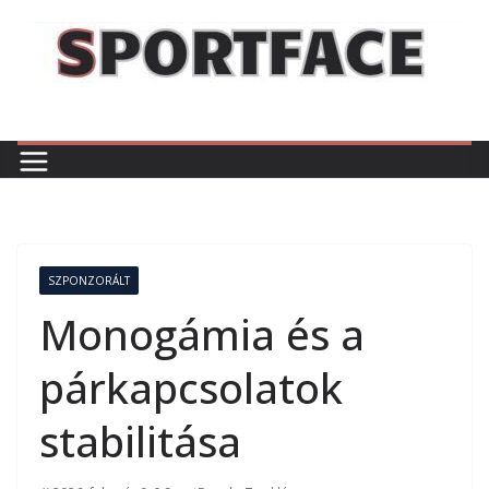
Skip
to
content
SZPONZORÁLT
Monogámia és a
párkapcsolatok
stabilitása