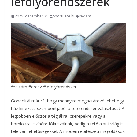
lefolyórendszerek
2025. december 31.
SportFace.hu
reklám
#reklám #eresz #lefolyórendszer
Gondoltál már rá, hogy mennyire meghatározó lehet egy
ház kinézete szempontjából a tetőrendszer választása? A
legtöbben először a téglákra, cserepekre vagy a
homlokzat színére fókuszálnak, pedig a tető alatti világ is
tele van lehetőségekkel. A modern építészeti megoldások