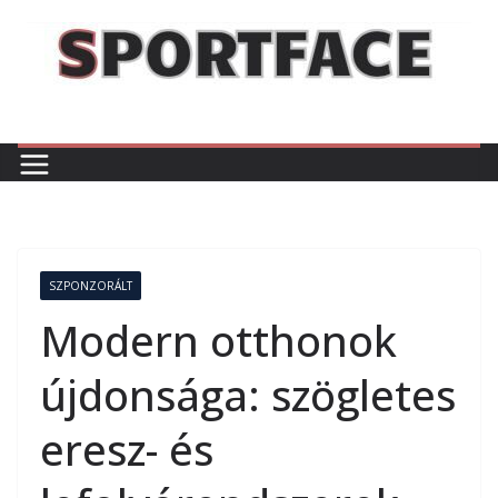
Skip
to
content
SZPONZORÁLT
Modern otthonok
újdonsága: szögletes
eresz- és