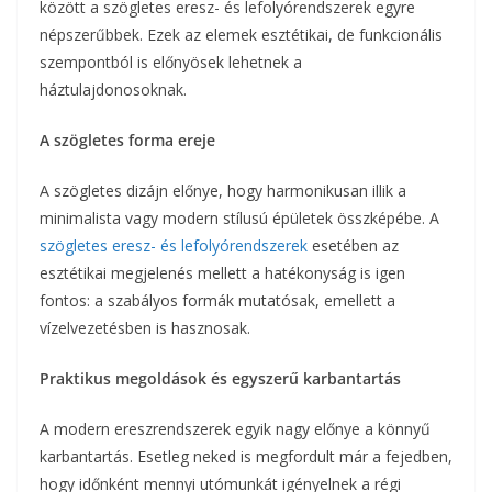
között a szögletes eresz- és lefolyórendszerek egyre
népszerűbbek. Ezek az elemek esztétikai, de funkcionális
szempontból is előnyösek lehetnek a
háztulajdonosoknak.
A szögletes forma ereje
A szögletes dizájn előnye, hogy harmonikusan illik a
minimalista vagy modern stílusú épületek összképébe. A
szögletes eresz- és lefolyórendszerek
esetében az
esztétikai megjelenés mellett a hatékonyság is igen
fontos: a szabályos formák mutatósak, emellett a
vízelvezetésben is hasznosak.
Praktikus megoldások és egyszerű karbantartás
A modern ereszrendszerek egyik nagy előnye a könnyű
karbantartás. Esetleg neked is megfordult már a fejedben,
hogy időnként mennyi utómunkát igényelnek a régi