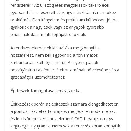
rendszerek? Az új szögletes megoldások takarólécei
gyorsan fel- és leszerelhetők, így a tisztításuk nem okoz
problémát. Ez a kényelem és praktikum különösen jó, ha
gyakoriak a nagy esők vagy az anyagok gyorsabb
elhasználódása miatt fejfájást okoznak.
A rendszer elemeinek kialakítása megkönnyíti a
hozzáférést, nem kell aggódnod a folyamatos
karbantartási költségek miatt. Az ilyen újítások
hozzájárulnak az épület élettartamának növeléséhez és a
gazdaságos üzemeltetéshez.
Építészek támogatása tervrajzokkal
Építkezések során az építészek számára elengedhetetlen
a pontos, részletes tervrajzok megléte. A modern eresz-
és lefolyórendszerekhez elérhető CAD tervrajzok nagy
segítséget nyújtanak. Nemcsak a tervezés során könnyítik