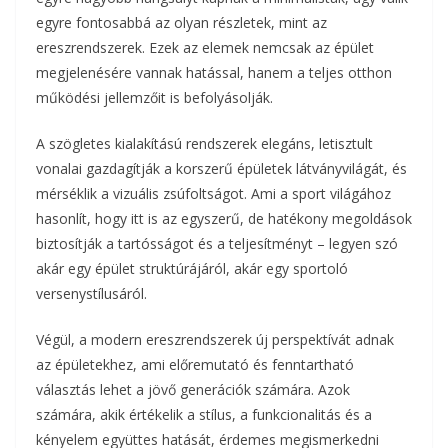
egyre fontosabbá az olyan részletek, mint az
ereszrendszerek. Ezek az elemek nemcsak az épület
megjelenésére vannak hatással, hanem a teljes otthon
működési jellemzőit is befolyásolják.
A szögletes kialakítású rendszerek elegáns, letisztult
vonalai gazdagítják a korszerű épületek látványvilágát, és
mérséklik a vizuális zsúfoltságot. Ami a sport világához
hasonlít, hogy itt is az egyszerű, de hatékony megoldások
biztosítják a tartósságot és a teljesítményt – legyen szó
akár egy épület struktúrájáról, akár egy sportoló
versenystílusáról.
Végül, a modern ereszrendszerek új perspektívát adnak
az épületekhez, ami előremutató és fenntartható
választás lehet a jövő generációk számára. Azok
számára, akik értékelik a stílus, a funkcionalitás és a
kényelem együttes hatását, érdemes megismerkedni