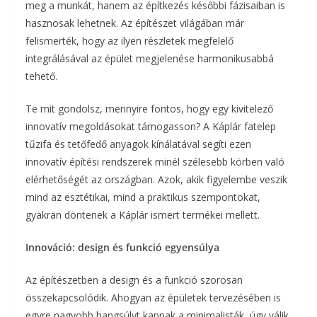
meg a munkát, hanem az építkezés későbbi fázisaiban is
hasznosak lehetnek. Az építészet világában már
felismerték, hogy az ilyen részletek megfelelő
integrálásával az épület megjelenése harmonikusabbá
tehető.
Te mit gondolsz, mennyire fontos, hogy egy kivitelező
innovatív megoldásokat támogasson? A Káplár fatelep
tűzifa és tetőfedő anyagok kínálatával segíti ezen
innovatív építési rendszerek minél szélesebb körben való
elérhetőségét az országban. Azok, akik figyelembe veszik
mind az esztétikai, mind a praktikus szempontokat,
gyakran döntenek a Káplár ismert termékei mellett.
Innováció: design és funkció egyensúlya
Az építészetben a design és a funkció szorosan
összekapcsolódik. Ahogyan az épületek tervezésében is
egyre nagyobb hangsúlyt kapnak a minimalisták, úgy válik