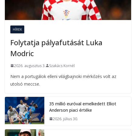
HÍREK
Folytatja pályafutását Luka
Modric
2026. augusztus 3.
Szakács Kornél
Nem a portugálok elleni világbajnoki mérkőzés volt az
utolsó meccse.
35 millió euróval emelkedett Elliot
Anderson piaci értéke
2026. július 30.