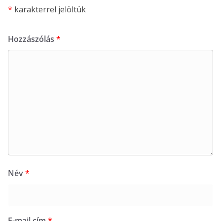
*
karakterrel jelöltük
Hozzászólás
*
Név
*
E-mail cím
*