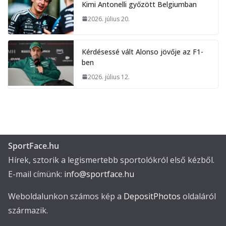
Kimi Antonelli győzött Belgiumban
2026. július 20.
Kérdésessé vált Alonso jövője az F1-
ben
2026. július 12.
SportFace.hu
Hírek, sztorik a legismertebb sportolókról első kézből.
E-mail címünk:
info@sportface.hu
Weboldalunkon számos kép a
DepositPhotos
oldaláról
származik.