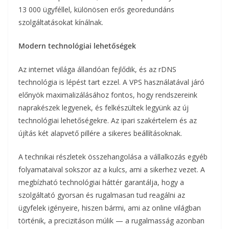
13 000 ügyféllel, különösen erős georedundáns
szolgáltatásokat kínálnak.
Modern technológiai lehetőségek
Az internet világa állandóan fejlődik, és az rDNS
technológia is lépést tart ezzel. A VPS használatával járó
előnyök maximalizálásához fontos, hogy rendszereink
naprakészek legyenek, és felkészültek legyünk az új
technológiai lehetőségekre. Az ipari szakértelem és az
újítás két alapvető pillére a sikeres beállításoknak.
A technikai részletek összehangolása a vállalkozás egyéb
folyamataival sokszor az a kulcs, ami a sikerhez vezet. A
megbízható technológiai háttér garantálja, hogy a
szolgáltató gyorsan és rugalmasan tud reagálni az
ügyfelek igényeire, hiszen bármi, ami az online világban
történik, a precizitáson múlik — a rugalmasság azonban