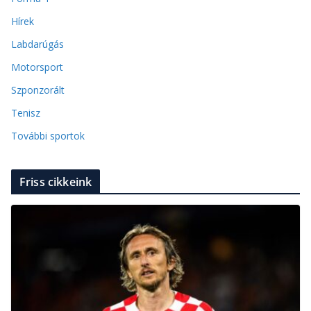
Hírek
Labdarúgás
Motorsport
Szponzorált
Tenisz
További sportok
Friss cikkeink