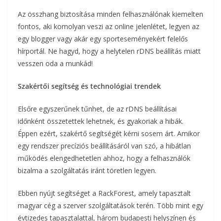
Az összhang biztosítása minden felhasználónak kiemelten
fontos, aki komolyan veszi az online jelenlétet, legyen az
egy blogger vagy akár egy sporteseményekért felelős
hírportál. Ne hagyd, hogy a helytelen rDNS beállítás miatt
vesszen oda a munkád!
Szakértői segítség és technológiai trendek
Elsőre egyszerűnek tűnhet, de az rDNS beállításai
időnként összetettek lehetnek, és gyakoriak a hibák.
Éppen ezért, szakértő segítségét kérni sosem árt. Amikor
egy rendszer precíziós beállításáról van szó, a hibátlan
működés elengedhetetlen ahhoz, hogy a felhasználók
bizalma a szolgáltatás iránt töretlen legyen.
Ebben nyújt segítséget a RackForest, amely tapasztalt
magyar cég a szerver szolgáltatások terén. Több mint egy
évtizedes tapasztalattal, három budapesti helyszínen és