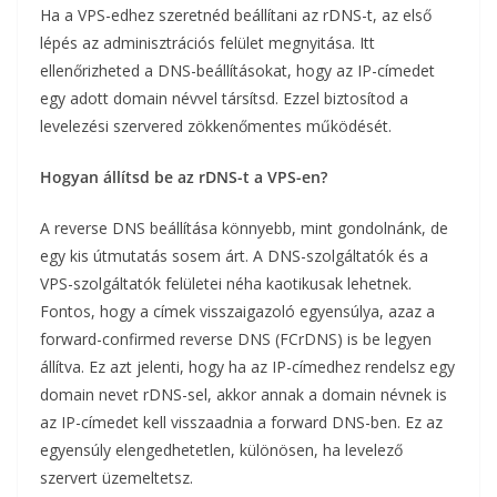
Ha a VPS-edhez szeretnéd beállítani az rDNS-t, az első
lépés az adminisztrációs felület megnyitása. Itt
ellenőrizheted a DNS-beállításokat, hogy az IP-címedet
egy adott domain névvel társítsd. Ezzel biztosítod a
levelezési szervered zökkenőmentes működését.
Hogyan állítsd be az rDNS-t a VPS-en?
A reverse DNS beállítása könnyebb, mint gondolnánk, de
egy kis útmutatás sosem árt. A DNS-szolgáltatók és a
VPS-szolgáltatók felületei néha kaotikusak lehetnek.
Fontos, hogy a címek visszaigazoló egyensúlya, azaz a
forward-confirmed reverse DNS (FCrDNS) is be legyen
állítva. Ez azt jelenti, hogy ha az IP-címedhez rendelsz egy
domain nevet rDNS-sel, akkor annak a domain névnek is
az IP-címedet kell visszaadnia a forward DNS-ben. Ez az
egyensúly elengedhetetlen, különösen, ha levelező
szervert üzemeltetsz.