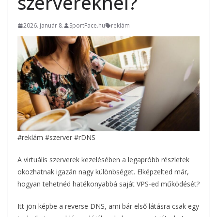
szervereknél?
2026. január 8.
SportFace.hu
reklám
#reklám #szerver #rDNS
A virtuális szerverek kezelésében a legapróbb részletek
okozhatnak igazán nagy különbséget. Elképzelted már,
hogyan tehetnéd hatékonyabbá saját VPS-ed működését?
Itt jön képbe a reverse DNS, ami bár első látásra csak egy