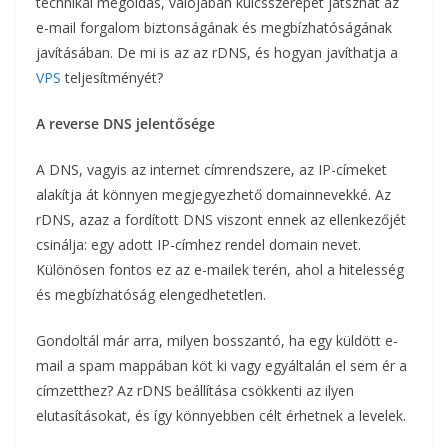
technikai megoldás, valójában kulcsszerepet játszhat az
e-mail forgalom biztonságának és megbízhatóságának
javításában. De mi is az az rDNS, és hogyan javíthatja a
VPS
teljesítményét?
A reverse DNS jelentősége
A DNS, vagyis az internet címrendszere, az IP-címeket
alakítja át könnyen megjegyezhető domainnevekké. Az
rDNS, azaz a fordított DNS viszont ennek az ellenkezőjét
csinálja: egy adott IP-címhez rendel domain nevet.
Különösen fontos ez az e-mailek terén, ahol a hitelesség
és megbízhatóság elengedhetetlen.
Gondoltál már arra, milyen bosszantó, ha egy küldött e-
mail a spam mappában köt ki vagy egyáltalán el sem ér a
címzetthez? Az rDNS beállítása csökkenti az ilyen
elutasításokat, és így könnyebben célt érhetnek a levelek.