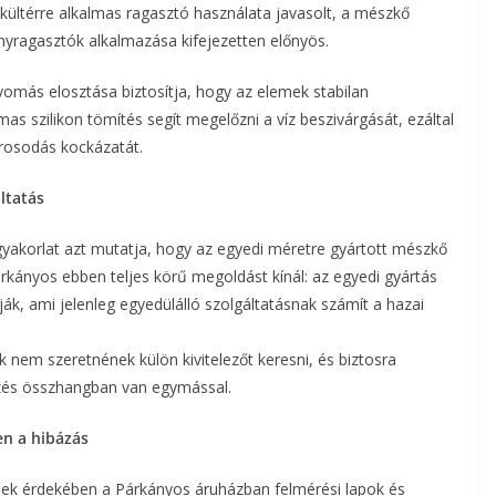
, kültérre alkalmas ragasztó használata javasolt, a mészkő
yragasztók alkalmazása kifejezetten előnyös.
yomás elosztása biztosítja, hogy az elemek stabilan
as szilikon tömítés segít megelőzni a víz beszivárgását, ezáltal
rosodás kockázatát.
ltatás
yakorlat azt mutatja, hogy az egyedi méretre gyártott mészkő
árkányos ebben teljes körű megoldást kínál: az egyedi gyártás
alják, ami jelenleg egyedülálló szolgáltatásnak számít a hazai
 nem szeretnének külön kivitelezőt keresni, és biztosra
ezés összhangban van egymással.
en a hibázás
ek érdekében a Párkányos áruházban felmérési lapok és