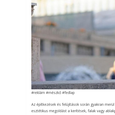
#reklám #mészkő #fedlap
Az építkezések és felújítások során gyakran merül 
esztétikus megoldást a kerítések, falak vagy abl