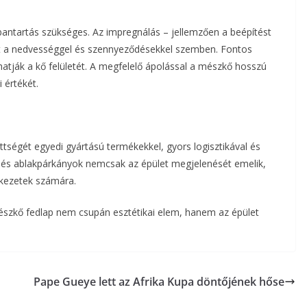
ntartás szükséges. Az impregnálás – jellemzően a beépítést
újt a nedvességgel és szennyeződésekkel szemben. Fontos
thatják a kő felületét. A megfelelő ápolással a mészkő hosszú
 értékét.
ttségét egyedi gyártású termékekkel, gyors logisztikával és
pok és ablakpárkányok nemcsak az épület megjelenését emelik,
rkezetek számára.
észkő fedlap nem csupán esztétikai elem, hanem az épület
Pape Gueye lett az Afrika Kupa döntőjének hőse