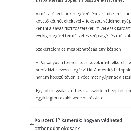
Karbantartási tippek a hosszú élettartamért
A mészkő fedlapok megőrzéséhez rendszeres karba
követő két hét elteltével – fokozott védelmet ny
kerülni a savas tisztítószereket, mivel ezek károsí
évekig megőrzi természetes szépségét és műszaki
Szakértelem és megbízhatóság egy kézben
A Párkányos a természetes kövek iránti elköteleze
precíz kivitelezéssel egészíti ki. A mészkő fedla
hanem hosszú távon is védelmet nyújtanak a sze
Egy jól megválasztott és szakszerűen beépített m
egyik legfontosabb védelmi részlete.
Korszerű IP kamerák: hogyan védheted
otthonodat okosan?