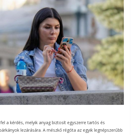
fel a kérdés, melyik anyag biztosít egyszerre tartós és
akpárkányok lezárására. A mészkő régóta az egyik legnépszerűbb