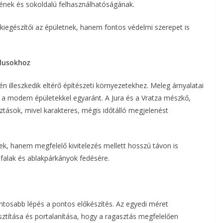
nek és sokoldalú felhasználhatóságának.
iegészítői az épületnek, hanem fontos védelmi szerepet is
ílusokhoz
illeszkedik eltérő építészeti környezetekhez. Meleg árnyalatai
s a modern épületekkel egyaránt. A Jura és a Vratza mészkő,
ztások, mivel karakteres, mégis időtálló megjelenést
ek, hanem megfelelő kivitelezés mellett hosszú távon is
mfalak és ablakpárkányok fedésére.
ntosabb lépés a pontos előkészítés. Az egyedi méret
isztítása és portalanítása, hogy a ragasztás megfelelően