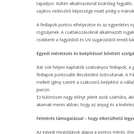
tapadjon. Kültéri alkalmazásnál kizárólag fagyálló
sajátos nedvszívó képessége miatt pedig a márván
A fedlapok pontos elhelyezése és az egyenletes n
rögzüljenek. A csatlakozásoknál alkalmazott rugalm
csökkenti a fagyásból és UV-sugárzásból eredő ká
Egyedi méretezés és beépítéssel bővített szolgá
Bár sok helyen kaphatók szabványos fedlapok, a g
fedlapok pontosabb illeszkedést biztosítanak. A P
mellett igény szerint a szakszerű beépítést is váll
piacon.
Ez különösen nagy előnyt jelent azok számára, akik
akarnak menni abban, hogy az anyag és a kivitel
Felmérés támogatással – hogy elkerülhető legy
Az egyedi megoldások alapja a pontos mérés. Enn