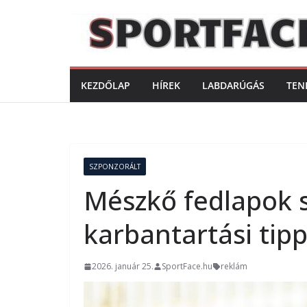
Skip
to
content
KEZDŐLAP
HÍREK
LABDARÚGÁS
TEN
SZPONZORÁLT
Mészkő fedlapok 
karbantartási tip
2026. január 25.
SportFace.hu
reklám