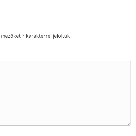
ő mezőket
*
karakterrel jelöltük