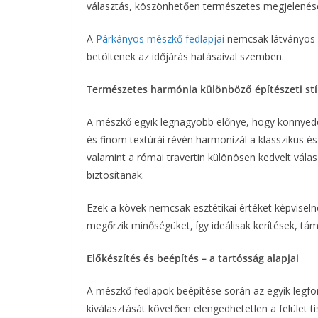
választás, köszönhetően természetes megjelenésé
A
Párkányos mészkő fedlapjai
nemcsak látványos k
betöltenek az időjárás hatásaival szemben.
Természetes harmónia különböző építészeti st
A mészkő egyik legnagyobb előnye, hogy könnyedén 
és finom textúrái révén harmonizál a klasszikus é
valamint a római travertin különösen kedvelt válas
biztosítanak.
Ezek a kövek nemcsak esztétikai értéket képviseln
megőrzik minőségüket, így ideálisak kerítések, tá
Előkészítés és beépítés – a tartósság alapjai
A mészkő fedlapok beépítése során az egyik legfo
kiválasztását követően elengedhetetlen a felület t