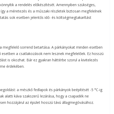
önnyítik a rendelés előkészítését. Amennyiben szükséges,
ak, így a méretezés és a műszaki részletek biztosan megfelelnek
tatás sok esetben jelentős idő- és költségmegtakarítást
 a megfelelő sorrend betartása. A párkányokat minden esetben
ező esetben a csatlakozások nem lesznek megfelelőek. Ez hosszú
ást is okozhat. Bár ez gyakran háttérbe szorul a kivitelezés
elme érdekében.
 megoldást: a mészkő fedlapok és párkányok beépítését -5 °C-ig
blak alatti káva szakszerű lezárása, hogy a csapadék ne
tősen hozzájárul az épület hosszú távú állagmegóvásához.