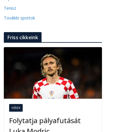
Tenisz
További sportok
Friss cikkeink
HÍREK
Folytatja pályafutását
Luka Modric