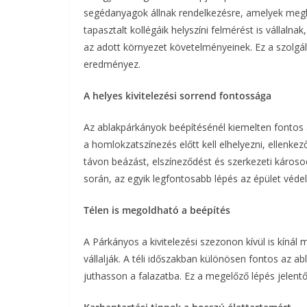
segédanyagok állnak rendelkezésre, amelyek megk
tapasztalt kollégáik helyszíni felmérést is vállaln
az adott környezet követelményeinek. Ez a szolgál
eredményez.
A helyes kivitelezési sorrend fontossága
Az ablakpárkányok beépítésénél kiemelten fontos
a homlokzatszínezés előtt kell elhelyezni, ellenk
távon beázást, elszíneződést és szerkezeti károsod
során, az egyik legfontosabb lépés az épület véd
Télen is megoldható a beépítés
A Párkányos a kivitelezési szezonon kívül is kínál
vállalják. A téli időszakban különösen fontos az a
juthasson a falazatba. Ez a megelőző lépés jelen