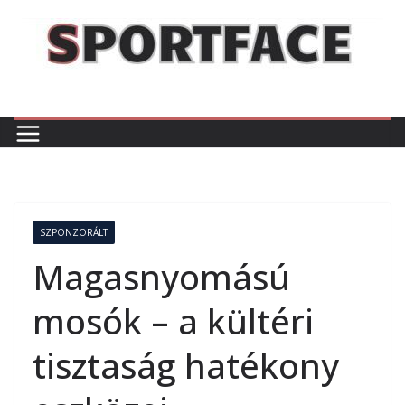
Skip
to
content
SZPONZORÁLT
Magasnyomású
mosók – a kültéri
tisztaság hatékony