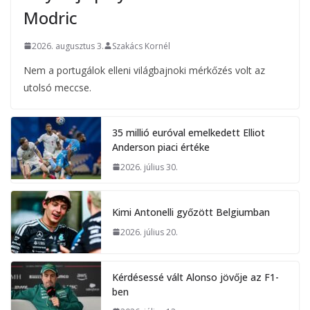
Modric
2026. augusztus 3.
Szakács Kornél
Nem a portugálok elleni világbajnoki mérkőzés volt az
utolsó meccse.
35 millió euróval emelkedett Elliot
Anderson piaci értéke
2026. július 30.
Kimi Antonelli győzött Belgiumban
2026. július 20.
Kérdésessé vált Alonso jövője az F1-
ben