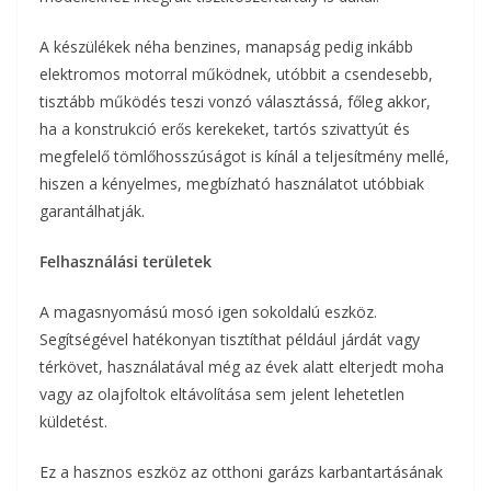
A készülékek néha benzines, manapság pedig inkább
elektromos motorral működnek, utóbbit a csendesebb,
tisztább működés teszi vonzó választássá, főleg akkor,
ha a konstrukció erős kerekeket, tartós szivattyút és
megfelelő tömlőhosszúságot is kínál a teljesítmény mellé,
hiszen a kényelmes, megbízható használatot utóbbiak
garantálhatják.
Felhasználási területek
A magasnyomású mosó igen sokoldalú eszköz.
Segítségével hatékonyan tisztíthat például járdát vagy
térkövet, használatával még az évek alatt elterjedt moha
vagy az olajfoltok eltávolítása sem jelent lehetetlen
küldetést.
Ez a hasznos eszköz az otthoni garázs karbantartásának