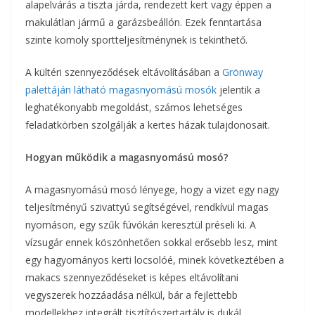
alapelvárás a tiszta járda, rendezett kert vagy éppen a
makulátlan jármű a garázsbeállón. Ezek fenntartása
szinte komoly sportteljesítménynek is tekinthető.
A kültéri szennyeződések eltávolításában a
Grönway
palettáján látható magasnyomású mosók
jelentik a
leghatékonyabb megoldást, számos lehetséges
feladatkörben szolgálják a kertes házak tulajdonosait.
Hogyan működik a magasnyomású mosó?
A magasnyomású mosó lényege, hogy a vizet egy nagy
teljesítményű szivattyú segítségével, rendkívül magas
nyomáson, egy szűk fúvókán keresztül préseli ki. A
vízsugár ennek köszönhetően sokkal erősebb lesz, mint
egy hagyományos kerti locsolóé, minek következtében a
makacs szennyeződéseket is képes eltávolítani
vegyszerek hozzáadása nélkül, bár a fejlettebb
modellekhez integrált tisztítószertartály is dukál.