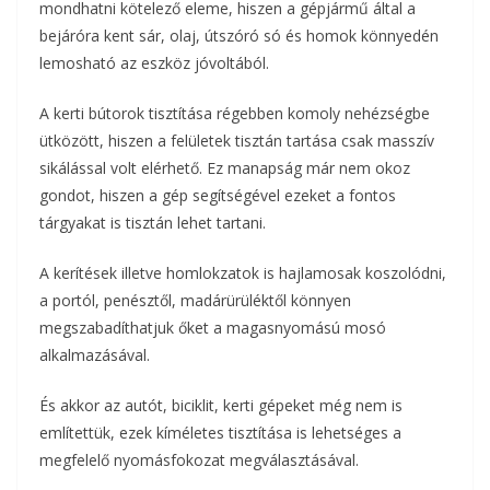
mondhatni kötelező eleme, hiszen a gépjármű által a
bejáróra kent sár, olaj, útszóró só és homok könnyedén
lemosható az eszköz jóvoltából.
A kerti bútorok tisztítása régebben komoly nehézségbe
ütközött, hiszen a felületek tisztán tartása csak masszív
sikálással volt elérhető. Ez manapság már nem okoz
gondot, hiszen a gép segítségével ezeket a fontos
tárgyakat is tisztán lehet tartani.
A kerítések illetve homlokzatok is hajlamosak koszolódni,
a portól, penésztől, madárürüléktől könnyen
megszabadíthatjuk őket a magasnyomású mosó
alkalmazásával.
És akkor az autót, biciklit, kerti gépeket még nem is
említettük, ezek kíméletes tisztítása is lehetséges a
megfelelő nyomásfokozat megválasztásával.