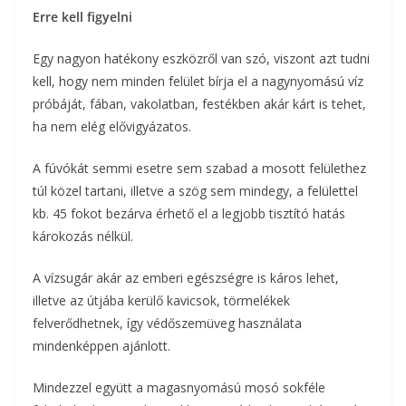
Erre kell figyelni
Egy nagyon hatékony eszközről van szó, viszont azt tudni
kell, hogy nem minden felület bírja el a nagynyomású víz
próbáját, fában, vakolatban, festékben akár kárt is tehet,
ha nem elég elővigyázatos.
A fúvókát semmi esetre sem szabad a mosott felülethez
túl közel tartani, illetve a szög sem mindegy, a felülettel
kb. 45 fokot bezárva érhető el a legjobb tisztító hatás
károkozás nélkül.
A vízsugár akár az emberi egészségre is káros lehet,
illetve az útjába kerülő kavicsok, törmelékek
felverődhetnek, így védőszemüveg használata
mindenképpen ajánlott.
Mindezzel együtt a magasnyomású mosó sokféle