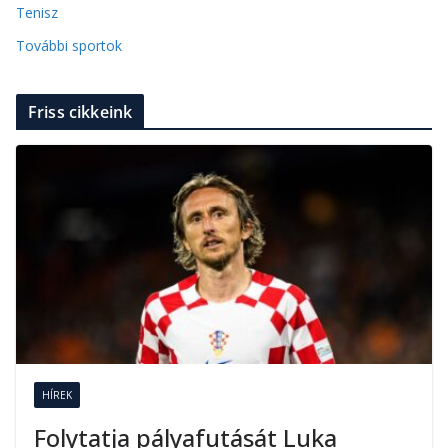
Tenisz
További sportok
Friss cikkeink
HÍREK
Folytatja pályafutását Luka