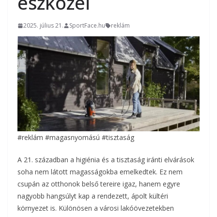
eszközei
2025. július 21.
SportFace.hu
reklám
#reklám #magasnyomású #tisztaság
A 21. században a higiénia és a tisztaság iránti elvárások
soha nem látott magasságokba emelkedtek. Ez nem
csupán az otthonok belső tereire igaz, hanem egyre
nagyobb hangsúlyt kap a rendezett, ápolt kültéri
környezet is. Különösen a városi lakóövezetekben