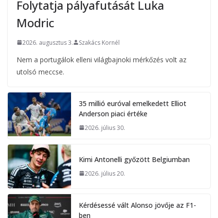
Folytatja pályafutását Luka
Modric
2026. augusztus 3.
Szakács Kornél
Nem a portugálok elleni világbajnoki mérkőzés volt az
utolsó meccse.
35 millió euróval emelkedett Elliot
Anderson piaci értéke
2026. július 30.
Kimi Antonelli győzött Belgiumban
2026. július 20.
Kérdésessé vált Alonso jövője az F1-
ben