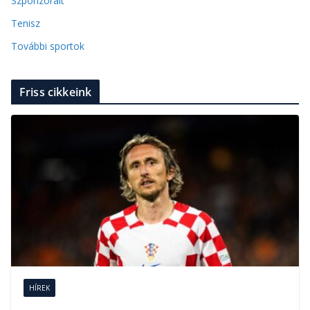
Szponzorált
Tenisz
További sportok
Friss cikkeink
HÍREK