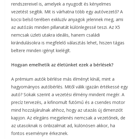
rendszereivel is, amelyek a nyugodt és kényelmes
vezetést segítik. Mit is várhatna több egy autóvezető? A
kocsi belső terében exkluzív anyagok jelennek meg, ami
az autózás minden pillanatát különlegessé teszi. Az X5
nemcsak üzleti utakra ideális, hanem családi
kirándulásokra is megfelelő választás lehet, hiszen tágas
beltere minden igényt kielégít.
Hogyan emelhetik az életünket ezek a bérlések?
A prémium autók bérlése más élményt kínál, mint a
hagyományos autóbérlés. Mitől válik igazán értékessé egy
autó? Sokak szerint a vezetési élmény mindent megér. A
precíz tervezés, a kifinomult futómű és a csendes motor
mind hozzájárulnak ahhoz, hogy az utazás új dimenziót
kapjon. Az elegáns megjelenés nemcsak a vezetőnek, de
az utasoknak is önbizalmat ad, különösen akkor, ha
fontos eseményre érkeznek.