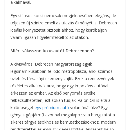
alkalmával.
Egy stílusos kocsi nemcsak megjelenésében elegáns, de
teljesen új szintre emeli az utazás élményét is. Debrecen
ideális környezetet biztosít ahhoz, hogy kipróbáljon
valami igazán figyelemfelkeltőt az utakon.
Miért válasszon luxusautót Debrecenben?
A cívisváros, Debrecen Magyarország egyik
legdinamikusabban fejlődő metropolisza, ahol számos
üzleti és társasági esemény zajlik. Ezek a rendezvények
tökéletes alkalmak arra, hogy egy impozáns autóval
érkezzen az ember. Az első benyomás értéke
felbecsülhetetlen, ezt sokan tudják. Vajon Ön is érzi a
különbséget
egy prémium autó
volánjánál ülve? Egy
igényes gépjármű azonnal megalapozza a hangulatot a
sikeres tárgyalásokhoz és bemutatkozásokhoz, modern
rendszerekkel és exkluzív kiegészítőkkel felszerelt belső