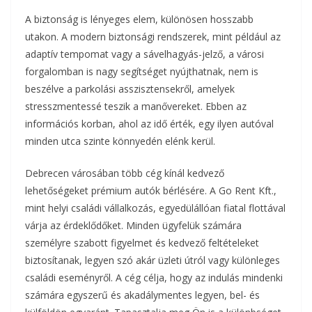
A biztonság is lényeges elem, különösen hosszabb
utakon. A modern biztonsági rendszerek, mint például az
adaptív tempomat vagy a sávelhagyás-jelző, a városi
forgalomban is nagy segítséget nyújthatnak, nem is
beszélve a parkolási asszisztensekről, amelyek
stresszmentessé teszik a manővereket. Ebben az
információs korban, ahol az idő érték, egy ilyen autóval
minden utca szinte könnyedén elénk kerül.
Debrecen városában több cég kínál kedvező
lehetőségeket prémium autók bérlésére. A Go Rent Kft.,
mint helyi családi vállalkozás, egyedülállóan fiatal flottával
várja az érdeklődőket. Minden ügyfelük számára
személyre szabott figyelmet és kedvező feltételeket
biztosítanak, legyen szó akár üzleti útról vagy különleges
családi eseményről. A cég célja, hogy az indulás mindenki
számára egyszerű és akadálymentes legyen, bel- és