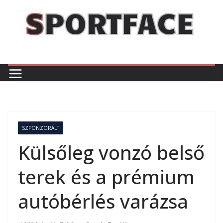
Skip
to
content
SZPONZORÁLT
Külsőleg vonzó belső
terek és a prémium
autóbérlés varázsa