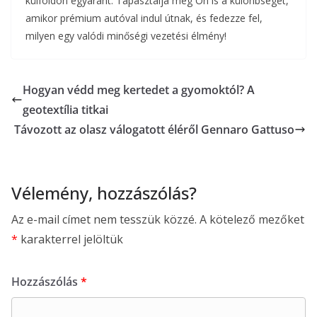
külföldön egyaránt. Tapasztalja meg Ön is a különbséget,
amikor prémium autóval indul útnak, és fedezze fel,
milyen egy valódi minőségi vezetési élmény!
Hogyan védd meg kertedet a gyomoktól? A
geotextília titkai
Távozott az olasz válogatott éléről Gennaro Gattuso
Vélemény, hozzászólás?
Az e-mail címet nem tesszük közzé.
A kötelező mezőket
*
karakterrel jelöltük
Hozzászólás
*