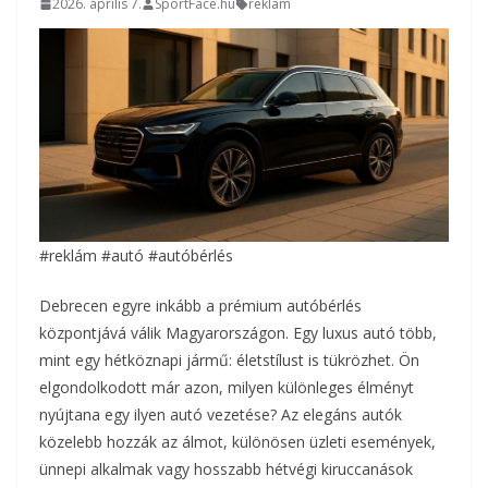
2026. április 7.
SportFace.hu
reklám
#reklám #autó #autóbérlés
Debrecen egyre inkább a prémium autóbérlés
központjává válik Magyarországon. Egy luxus autó több,
mint egy hétköznapi jármű: életstílust is tükrözhet. Ön
elgondolkodott már azon, milyen különleges élményt
nyújtana egy ilyen autó vezetése? Az elegáns autók
közelebb hozzák az álmot, különösen üzleti események,
ünnepi alkalmak vagy hosszabb hétvégi kiruccanások