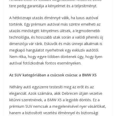
tere pedig garantálja a kényelmet és a teljesítményt.
A hétköznapi utazás élménnyé válik, ha luxus autóval
történik. Egy prémium autóval más szintre emelheti az
utazás minőségét: kényelmes ülések, a legmodernebb
technológia, és hosszabb utak során a valódi pihenés új
dimenziója vár ránk. Esküvők és más ünnepi alkalmak is
megkapó hangulatot nyerhetnek egy exkluzív autótól.
Nem ritka, hogy egyre többen döntenek úgy, hogy ilyen
autóval fotózkodnak fontos eseményeken.
Az SUV kategóriában a csúcsok csúcsa: a BMW X5
Néhány autó egyszerre testesíti meg az erőt és az
eleganciát. Azok számára, akik Debrecen útjain vezetve
kitűnni szeretnének, a BMW X5 a legjobb döntés. Ez a
prémium SUV nemcsak a megjelenésével nyer vásárlókat,
hanem a biztosított vezetési élménnyel és biztonsági