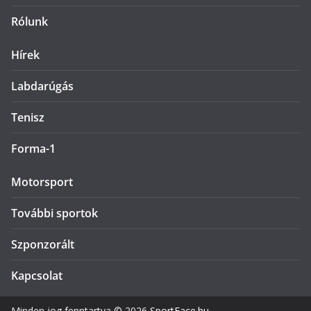
Rólunk
Hírek
Labdarúgás
Tenisz
Forma-1
Motorsport
További sportok
Szponzorált
Kapcsolat
Minden jog fenntartva © 2026
SportFace.hu
.