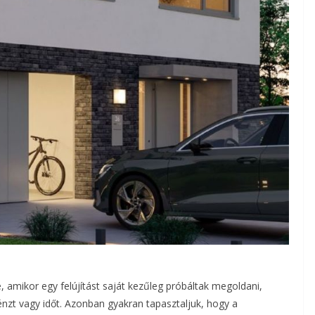
 amikor egy felújítást saját kezűleg próbáltak megoldani,
zt vagy időt. Azonban gyakran tapasztaljuk, hogy a