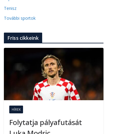
Tenisz
További sportok
Friss cikkeink
HÍREK
Folytatja pályafutását
Luka Modric