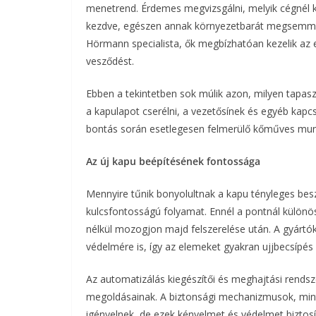
menetrend. Érdemes megvizsgálni, melyik cégnél k
kezdve, egészen annak környezetbarát megsemmisí
Hörmann specialista, ők megbízhatóan kezelik az e
vesződést.
Ebben a tekintetben sok múlik azon, milyen tapaszt
a kapulapot cserélni, a vezetősínek és egyéb kap
bontás során esetlegesen felmerülő kőműves munk
Az új kapu beépítésének fontossága
Mennyire tűnik bonyolultnak a kapu tényleges besz
kulcsfontosságú folyamat. Ennél a pontnál különöse
nélkül mozogjon majd felszerelése után. A gyártó
védelmére is, így az elemeket gyakran ujjbecsípés 
Az automatizálás kiegészítői és meghajtási rendsz
megoldásainak. A biztonsági mechanizmusok, mint
igényelnek, de ezek kényelmet és védelmet biztosí