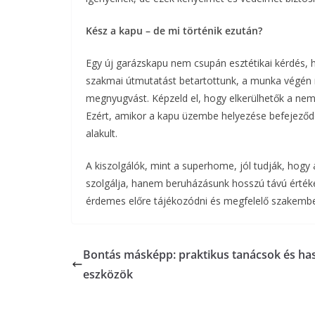
Kész a kapu – de mi történik ezután?
Egy új garázskapu nem csupán esztétikai kérdés,
szakmai útmutatást betartottunk, a munka végén
megnyugvást. Képzeld el, hogy elkerülhetők a ne
Ezért, amikor a kapu üzembe helyezése befejeződö
alakult.
A kiszolgálók, mint a superhome, jól tudják, h
szolgálja, hanem beruházásunk hosszú távú értékét
érdemes előre tájékozódni és megfelelő szakember
Bontás másképp: praktikus tanácsok és ha
eszközök