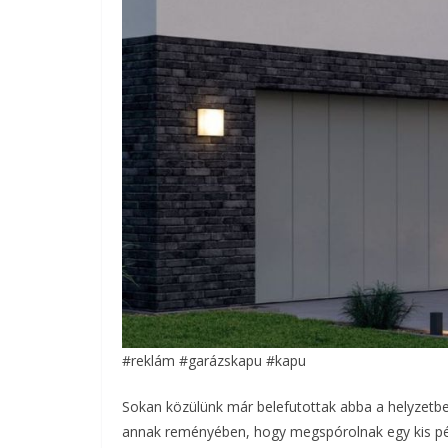
#reklám #garázskapu #kapu
Sokan közülünk már belefutottak abba a helyzetbe,
annak reményében, hogy megspórolnak egy kis pén