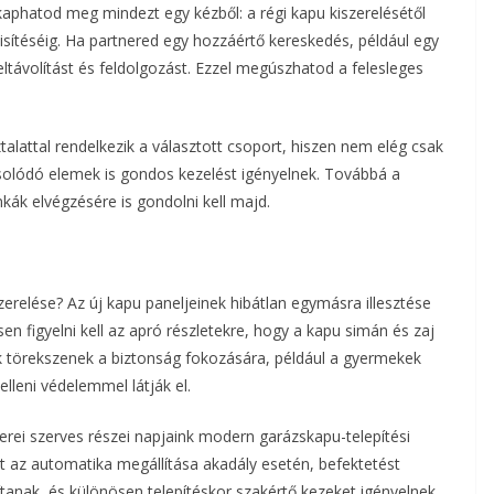
aphatod meg mindezt egy kézből: a régi kapu kiszerelésétől
téséig. Ha partnered egy hozzáértő kereskedés, például egy
ltávolítást és feldolgozást. Ezzel megúszhatod a felesleges
alattal rendelkezik a választott csoport, hiszen nem elég csak
csolódó elemek is gondos kezelést igényelnek. Továbbá a
ák elvégzésére is gondolni kell majd.
erelése? Az új kapu paneljeinek hibátlan egymásra illesztése
n figyelni kell az apró részletekre, hogy a kapu simán és zaj
k törekszenek a biztonság fokozására, például a gyermekek
elleni védelemmel látják el.
erei szerves részei napjaink modern garázskapu-telepítési
 az automatika megállítása akadály esetén, befektetést
tanak, és különösen telepítéskor szakértő kezeket igényelnek.