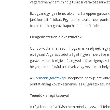
végeredmény nem mindig tükrözi várakozásainkat
Ez ugyanúgy igaz lehet akkor is, ha éppen garázs
járó komplikációkat. Egy rutinos szakember pontos
biztosítható a garázskapu hibátlan működése.
Elengedhetetlen előkészületek
Gondolkodtál már azon, hogyan is kezdj neki egy
elvégezni. A garázs adottságait figyelembe véve m
garázsok, amik régiek, és egyedi mérési igényeket
helyet, mint például a csövek vagy vezetékek hely
A
Hörmann garázskapu
beépítése nem jelent kihívá
pontatlanság következményei az új garázskapu has
Teendők a régi kapuval
A régi kapu eltávolítása nem mindig egyszerű felad