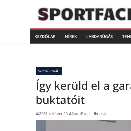
Skip
to
content
KEZDŐLAP
HÍREK
LABDARÚGÁS
TEN
SZPONZORÁLT
Így kerüld el a g
buktatóit
2025. október 20.
SportFace.hu
reklám