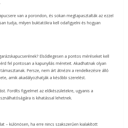
.
kapucsere van a porondon, és sokan megtapasztalták az ezzel
an tudja, milyen buktatókra kell odafigyelni és hogyan
 garázskapucserének? Elsődlegesen a pontos méréseket kell
érd fel pontosan a kapunyílás méreteit. Akadhatnak olyan
 támasztanak. Persze, nem árt átnézni a rendelkezésre álló
zete, amik akadályozhatják a későbbi szerelést.
st. Fordíts figyelmet az előkészületekre, ugyanis a
ználhatóságára is kihatással lehetnek.
at – különösen, ha erre nincs szakszerűen kialakított