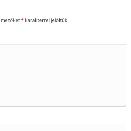
ő mezőket
*
karakterrel jelöltük