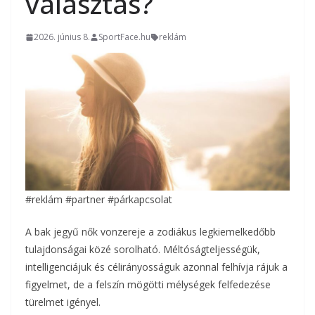
választás?
2026. június 8.
SportFace.hu
reklám
#reklám #partner #párkapcsolat
A bak jegyű nők vonzereje a zodiákus legkiemelkedőbb
tulajdonságai közé sorolható. Méltóságteljességük,
intelligenciájuk és célirányosságuk azonnal felhívja rájuk a
figyelmet, de a felszín mögötti mélységek felfedezése
türelmet igényel.