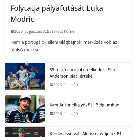
Folytatja pályafutását Luka
Modric
2026. augusztus 3.
Szakács Kornél
Nem a portugálok elleni világbajnoki mérkőzés volt az
utolsó meccse.
35 millió euróval emelkedett Elliot
Anderson piaci értéke
2026. július 30.
Kimi Antonelli győzött Belgiumban
2026. július 20.
Kérdésessé vált Alonso jövője az F1-