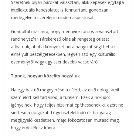
Szeretnek olyan párokat választani, akik képesek egyfajta
intellektuális kapcsolatot is fenntartani, gondosan
mérlegelve a szerelem minden aspektusát.
Gondoltál már arra, hogy mennyire fontos a választott
randihelyszín? Társkereső oldalak rengeteg ötletet
adhatnak, ahol a környezet adta hangulat segíthet az
elmélyült beszélgetésekben, legyen szó egy kulturális
eseményről vagy egy csendesebb vacsoráról.
Tippek, hogyan közelíts hozzájuk
Ha egy bak nő megnyerése a célod, az első dolog, amit
szem előtt kell tartanod, a türelem. Ezek a nők időt
igényelnek, hogy teljes bizalmat építhessenek ki, ezért ne
siettesd a dolgokat. Légy tisztelettudó és hallgatag
megfigyelő kezdetben, majd fokozatosan mutasd meg,
hogy érdeklődsz iránta.