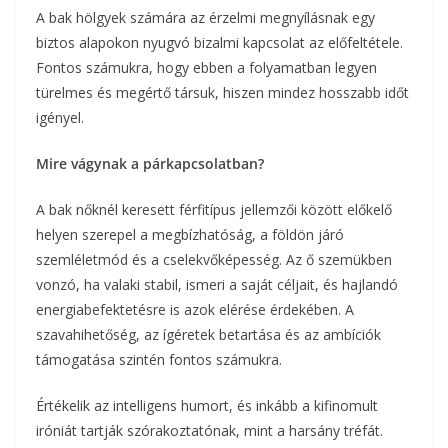
A bak hölgyek számára az érzelmi megnyílásnak egy
biztos alapokon nyugvó bizalmi kapcsolat az előfeltétele.
Fontos számukra, hogy ebben a folyamatban legyen
türelmes és megértő társuk, hiszen mindez hosszabb időt
igényel.
Mire vágynak a párkapcsolatban?
A bak nőknél keresett férfitípus jellemzői között előkelő
helyen szerepel a megbízhatóság, a földön járó
szemléletmód és a cselekvőképesség. Az ő szemükben
vonzó, ha valaki stabil, ismeri a saját céljait, és hajlandó
energiabefektetésre is azok elérése érdekében. A
szavahihetőség, az ígéretek betartása és az ambíciók
támogatása szintén fontos számukra.
Értékelik az intelligens humort, és inkább a kifinomult
iróniát tartják szórakoztatónak, mint a harsány tréfát.