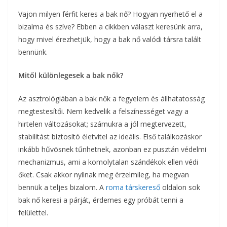
Vajon milyen férfit keres a bak nő? Hogyan nyerhető el a
bizalma és szíve? Ebben a cikkben választ keresünk arra,
hogy mivel érezhetjük, hogy a bak nő valódi társra talált
bennünk.
Mitől különlegesek a bak nők?
Az asztrológiában a bak nők a fegyelem és állhatatosság
megtestesítői. Nem kedvelik a felszínességet vagy a
hirtelen változásokat; számukra a jól megtervezett,
stabilitást biztosító életvitel az ideális. Első találkozáskor
inkább hűvösnek tűnhetnek, azonban ez pusztán védelmi
mechanizmus, ami a komolytalan szándékok ellen védi
őket. Csak akkor nyílnak meg érzelmileg, ha megvan
bennük a teljes bizalom. A
roma társkereső
oldalon sok
bak nő keresi a párját, érdemes egy próbát tenni a
felülettel.