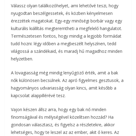
Válassz olyan találkozóhelyet, ami lehetővé teszi, hogy
nyugodtan beszélgessetek, és közben kényelmesen
érezzétek magatokat. Egy-egy minőségi borbár vagy egy
kulturális kiállítás megteremtheti a megfelelő hangulatot.
Természetesen fontos, hogy mindig a legjobb formádat
tudd hozni: légy időben a megbeszélt helyszínen, tedd
világossá a szándékaid, és maradj hű magadhoz minden
helyzetben.
A lovagiasság még mindig lenyűgöző érték, amit a bak
nők különösen becsülnek. Az apró figyelmes gesztusok, a
hagyományos udvariasság olyan kincs, amit később a
kapcsolat alappillérévé tesz.
Vajon készen állsz arra, hogy egy bak nő minden
finomságával és mélységével közelítsen hozzád? Ha
gondosan választasz, és figyelsz a részletekre, akkor
lehetséges, hogy te leszel az az ember, akit ő keres. Az