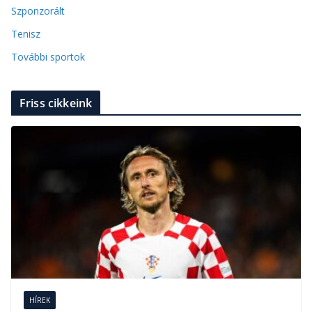
Szponzorált
Tenisz
További sportok
Friss cikkeink
HÍREK