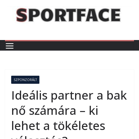
Skip
to
content
SZPONZORÁLT
Ideális partner a bak
nő számára – ki
lehet a tökéletes