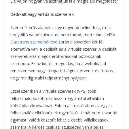
De vajon hogyan választhatjuk ki a megfelelő megoldást?
Dedikált vagy virtuális szerverek
Szeretnél erős alapokat egy nagyobb online forgalmat
bonyolító weboldalhoz, de nem tudod, merre indulj el? A
Datatrans szerverbérlése
során alapvetően két fő
alternatíva van: a dedikált és a virtuális szerver. A dedikált
szerverek kizárólagos erőforrásokat biztosítanak
számodra. Ez az ideális megoldás, ha a weboldalad
rendszeresen nagy látogatottságnak örvend, és fontos,
hogy mindig stabil teljesítményt nyújtson.
Ezzel szemben a virtuális szerverek (VPS) több
felhasználó között oszlanak meg, amitől általában
költséghatékonyabbak. Ebben a struktúrában az egyes
felhasználók elkülönülnek egymástól, tehát nem zavarják
egymást. Valódi középút lehet a kisebb vállalkozások
számára. A kérdés csak az: szükséged van a teljes