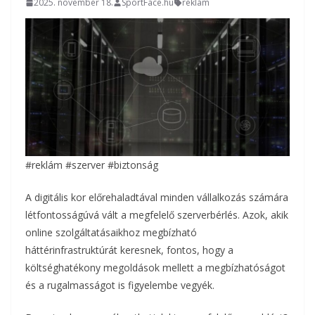
2025. november 18.
SportFace.hu
reklám
#reklám #szerver #biztonság
A digitális kor előrehaladtával minden vállalkozás számára
létfontosságúvá vált a megfelelő szerverbérlés. Azok, akik
online szolgáltatásaikhoz megbízható
háttérinfrastruktúrát keresnek, fontos, hogy a
költséghatékony megoldások mellett a megbízhatóságot
és a rugalmasságot is figyelembe vegyék.