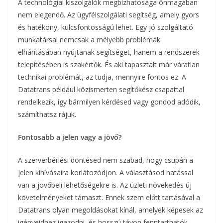
A technológiai kiszolgálók megbízhatósága önmagában
nem elegendő. Az ügyfélszolgálati segítség, amely gyors
és hatékony, kulcsfontosságú lehet. Egy jó szolgáltató
munkatársai nemcsak a mélyebb problémák
elhárításában nyújtanak segítséget, hanem a rendszerek
telepítésében is szakértők. És aki tapasztalt már váratlan
technikai problémát, az tudja, mennyire fontos ez. A
Datatrans például közismerten segítőkész csapattal
rendelkezik, így bármilyen kérdésed vagy gondod adódik,
számíthatsz rájuk.
Fontosabb a jelen vagy a jövő?
A szerverbérlési döntésed nem szabad, hogy csupán a
jelen kihívásaira korlátozódjon. A választásod hatással
van a jövőbeli lehetőségekre is. Az üzleti növekedés új
követelményeket támaszt. Ennek szem előtt tartásával a
Datatrans olyan megoldásokat kínál, amelyek képesek az
igényeidhez igazodni, és hosszú távon fenntarthatók.