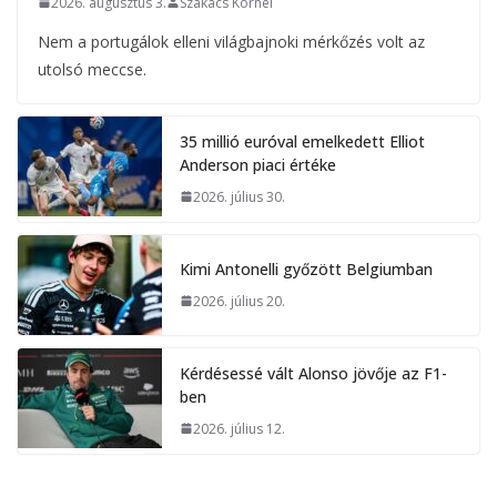
2026. augusztus 3.
Szakács Kornél
Nem a portugálok elleni világbajnoki mérkőzés volt az
utolsó meccse.
35 millió euróval emelkedett Elliot
Anderson piaci értéke
2026. július 30.
Kimi Antonelli győzött Belgiumban
2026. július 20.
Kérdésessé vált Alonso jövője az F1-
ben
2026. július 12.