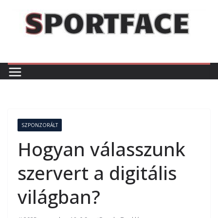
Skip
to
content
SZPONZORÁLT
Hogyan válasszunk
szervert a digitális
világban?