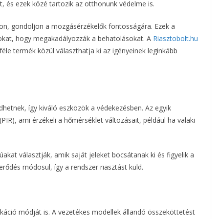
t, és ezek közé tartozik az otthonunk védelme is.
szon, gondoljon a mozgásérzékelők fontosságára. Ezek a
sokat, hogy megakadályozzák a behatolásokat. A
Riasztobolt.hu
éle termék közül választhatja ki az igényeinek leginkább
hetnek, így kiváló eszközök a védekezésben. Az egyik
PIR), ami érzékeli a hőmérséklet változásait, például ha valaki
akat választják, amik saját jeleket bocsátanak ki és figyelik a
rődés módosul, így a rendszer riasztást küld.
áció módját is. A vezetékes modellek állandó összeköttetést