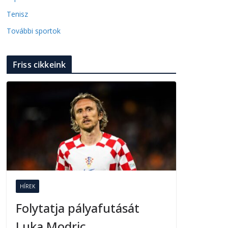
Tenisz
További sportok
Friss cikkeink
HÍREK
Folytatja pályafutását
Luka Modric