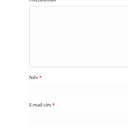
Név
*
E-mail cím
*