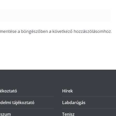
m mentése a böngészőben a következő hozzászólásomhoz.
jékoztató
Hírek
delmi tájékoztató
Labdarúgás
sszum
Tenisz