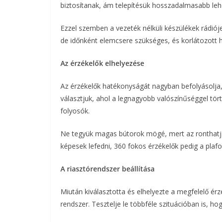
biztosítanak, ám telepítésük hosszadalmasabb leh
Ezzel szemben a vezeték nélküli készülékek rádiój
de időnként elemcsere szükséges, és korlátozott h
Az érzékelők elhelyezése
Az érzékelők hatékonyságát nagyban befolyásolja, 
választjuk, ahol a legnagyobb valószínűséggel tört
folyosók.
Ne tegyük magas bútorok mögé, mert az ronthatja 
képesek lefedni, 360 fokos érzékelők pedig a plaf
A riasztórendszer beállítása
Miután kiválasztotta és elhelyezte a megfelelő ér
rendszer. Tesztelje le többféle szituációban is, h