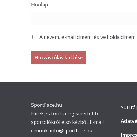
Honlap
A nevem, e-mail címem, és weboldalcíme
SportFace.hu
Süti tá
Hírek, sztorik a legismertebb
Adatvé
sportolókról első kézből. E-mail
címünk:
info@sportface.hu
Impre