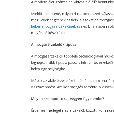
A modern élet számtalan kihívás elé állít bennünke
Mielőtt eldöntené, milyen riasztórendszert válas
készülékek segítenek észlelni a szokatlan mozgá
beltéri mozgásérzékelőinek
széles kínálatában sokf
megfelelő készüléket.
A mozgásérzékelők típusai
A mozgásérzékelők többféle technológiával működ
legnépszerűbb típus a passzív infravörös érzékelő (
belép egy helyiségbe.
Mások az aktív érzékelőket, például a mikrohullámú
visszaverődést. Amikor mozgás történik, a visszave
Milyen szempontokat vegyen figyelembe?
Érdemes mérlegelni az érzékelők közötti kommunik