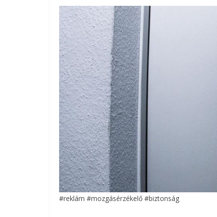
#reklám #mozgásérzékelő #biztonság