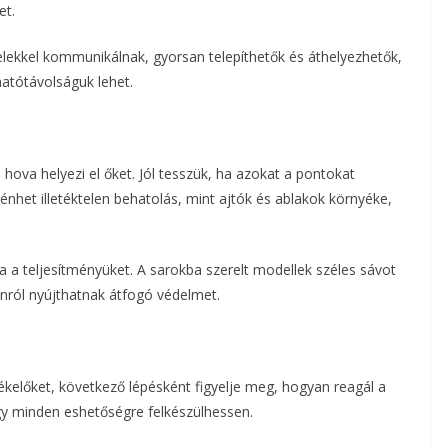
et.
elekkel kommunikálnak, gyorsan telepíthetők és áthelyezhetők,
atótávolságuk lehet.
hova helyezi el őket. Jól tesszük, ha azokat a pontokat
énhet illetéktelen behatolás, mint ajtók és ablakok környéke,
a teljesítményüket. A sarokba szerelt modellek széles sávot
onról nyújthatnak átfogó védelmet.
zékelőket, következő lépésként figyelje meg, hogyan reagál a
ogy minden eshetőségre felkészülhessen.