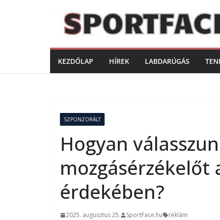
Skip
to
content
KEZDŐLAP
HÍREK
LABDARÚGÁS
TEN
SZPONZORÁLT
Hogyan válasszun
mozgásérzékelőt 
érdekében?
2025. augusztus 25.
SportFace.hu
reklám