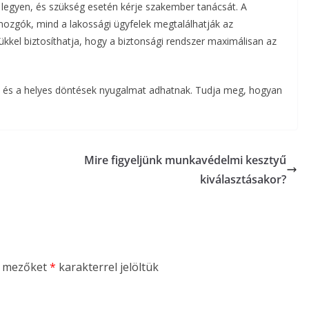
legyen, és szükség esetén kérje szakember tanácsát. A
mozgók, mind a lakossági ügyfelek megtalálhatják az
ükkel biztosíthatja, hogy a biztonsági rendszer maximálisan az
l, és a helyes döntések nyugalmat adhatnak. Tudja meg, hogyan
Mire figyeljünk munkavédelmi kesztyű
kiválasztásakor?
ő mezőket
*
karakterrel jelöltük