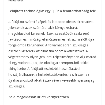
keresletet.
Felújított technológia: egy új út a fenntarthatóság felé
A felújított számítógépek és laptopok ideális alternatívát
jelentenek azok számára, akik környezetbarát
megoldásokat keresnek. Ezek az eszközök szakszerű
javításon és minőségi ellenőrzésen esnek át, mielőtt újra
forgalomba kerülnének. A folyamat során szükséges
esetben kicserélik az elhasználódott alkatrészeket. A
végeredmény olyan gép, ami teljesítményében alig marad
el egy vadonatújtól, de ökológiai szempontból sokkal
előnyösebb. A felújított eszközök használatával
hozzájárulhatunk a hulladékcsökkentéshez, hiszen az
újrahasznosított alkatrészek révén kevesebb nyersanyag
szükséges.
Zöld megoldások üzleti környezetben