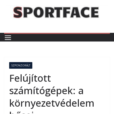
Skip
to
content
SZPONZORÁLT
Felújított
számítógépek: a
környezetvédelem