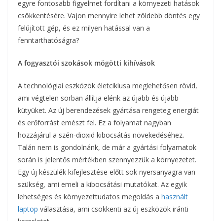
egyre fontosabb figyelmet fordítani a környezeti hatások
csökkentésére. Vajon mennyire lehet zöldebb döntés egy
felújított gép, és ez milyen hatással van a
fenntarthatóságra?
A fogyasztói szokások mögötti kihívások
A technológiai eszközök életciklusa meglehetősen rövid,
ami végtelen sorban állítja elénk az újabb és újabb
kütyüket. Az új berendezések gyártása rengeteg energiát
és erőforrást emészt fel. Ez a folyamat nagyban
hozzájárul a szén-dioxid kibocsátás növekedéséhez.
Talán nem is gondolnánk, de már a gyártási folyamatok
során is jelentős mértékben szennyezzük a környezetet.
Egy új készülék kifejlesztése előtt sok nyersanyagra van
szükség, ami emeli a kibocsátási mutatókat. Az egyik
lehetséges és környezettudatos megoldás a
használt
laptop
választása, ami csökkenti az új eszközök iránti