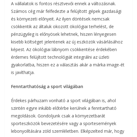
A vállalatok is fontos résztvevői ennek a változásnak.
Számos cég már felfedezte a felújított gépek gazdasági
és környezeti előnyeit. Az ilyen döntések nemcsak
csökkentik az általuk okozott ökológiai terhelést, de
pénzügyileg is előnyösek lehetnek, hiszen lényegesen
kisebb költséget jelentenek az új eszközök vásárlásához
képest. Az ökológiai lábnyom csökkentése érdekében
érdemes felújított technológiát integrálni az üzleti
gyakorlatba, hiszen ez a választás akár a márka image-ét
is javíthatja.
Fenntarthatóság a sport világában
Érdekes párhuzam vonható a sport világában is, ahol
szintén egyre inkább előtérbe kerülnek a fenntartható
megoldások. Gondoljunk csak a környezetbarát
sporteszközök bevezetésére vagy a sportesemények
lebonyolítására zöld szemléletben. Elképzelted már, hogy