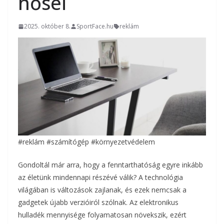
hősei
2025. október 8.
SportFace.hu
reklám
#reklám #számítógép #környezetvédelem
Gondoltál már arra, hogy a fenntarthatóság egyre inkább
az életünk mindennapi részévé válik? A technológia
világában is változások zajlanak, és ezek nemcsak a
gadgetek újabb verzióiról szólnak. Az elektronikus
hulladék mennyisége folyamatosan növekszik, ezért