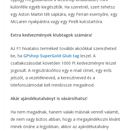
különféle egyéb kiegészítők. Ha szeretnél, szert tehetsz
egy Aston Martin téli sapkára, egy Ferrari esernyőre, egy
McLaren nyakpántra vagy egy Pirelli kulcstartóra.
Extra kedvezmények klubtagok számára!
Az F1 hivatalos termékeit további akciókkal szerezheted
be, ha
GPshop SuperGold Glub tag
leszel. A
csatlakozásodat követően 1000 Ft kedvezményre leszel
jogosult. A regisztrációhoz egy e-mail címet, egy erős
jelszót, a vezetékneved, a keresztneved és a
telefonszámodat kell mindössze megadnod.
Akár ajándékutalványt is vásárolhatsz!
Ha nem magadnak, hanem valaki másnak vennél valamit,
de nem vagy biztos abban, hogy a megajándékozni kívánt
minek örülne a legjobban, akkor az ajándékutalvány