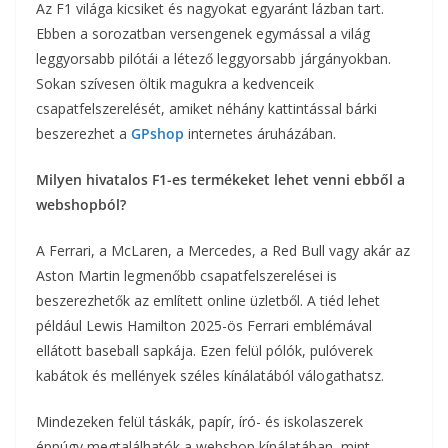
Az F1 világa kicsiket és nagyokat egyaránt lázban tart.
Ebben a sorozatban versengenek egymással a világ
leggyorsabb pilótái a létező leggyorsabb járgányokban.
Sokan szívesen öltik magukra a kedvenceik
csapatfelszerelését, amiket néhány kattintással bárki
beszerezhet a
GPshop
internetes áruházában.
Milyen hivatalos F1-es termékeket lehet venni ebből a
webshopból?
A Ferrari, a McLaren, a Mercedes, a Red Bull vagy akár az
Aston Martin legmenőbb csapatfelszerelései is
beszerezhetők az említett online üzletből. A tiéd lehet
például Lewis Hamilton 2025-ös Ferrari emblémával
ellátott baseball sapkája. Ezen felül pólók, pulóverek
kabátok és mellények széles kínálatából válogathatsz.
Mindezeken felül táskák, papír, író- és iskolaszerek
éppúgy megtalálhatók a webshop kínálatában, mint