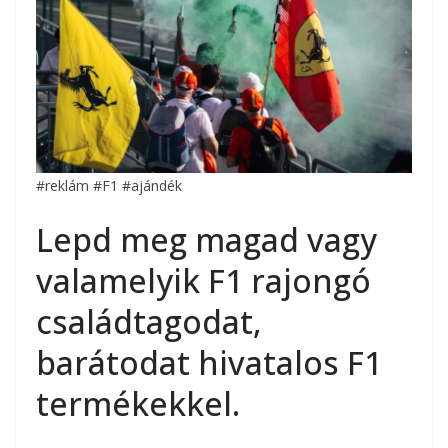
#reklám #F1 #ajándék
Lepd meg magad vagy
valamelyik F1 rajongó
családtagodat,
barátodat hivatalos F1
termékekkel.