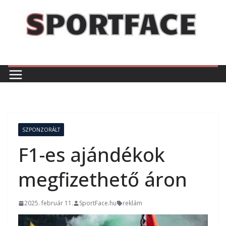
Skip
to
content
SZPONZORÁLT
F1-es ajándékok
megfizethető áron
2025. február 11.
SportFace.hu
reklám