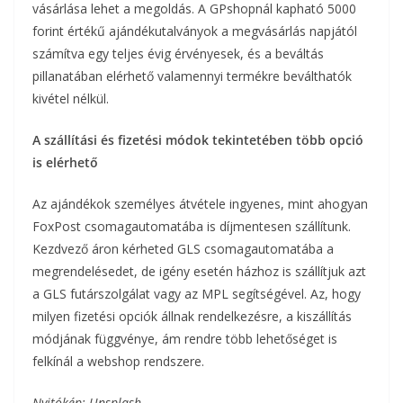
vásárlása lehet a megoldás. A GPshopnál kapható 5000
forint értékű ajándékutalványok a megvásárlás napjától
számítva egy teljes évig érvényesek, és a beváltás
pillanatában elérhető valamennyi termékre beválthatók
kivétel nélkül.
A szállítási és fizetési módok tekintetében több opció
is elérhető
Az ajándékok személyes átvétele ingyenes, mint ahogyan
FoxPost csomagautomatába is díjmentesen szállítunk.
Kezdvező áron kérheted GLS csomagautomatába a
megrendelésedet, de igény esetén házhoz is szállítjuk azt
a GLS futárszolgálat vagy az MPL segítségével. Az, hogy
milyen fizetési opciók állnak rendelkezésre, a kiszállítás
módjának függvénye, ám rendre több lehetőséget is
felkínál a webshop rendszere.
Nyitókép: Unsplash