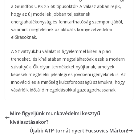
a Grundfos UPS 25-60 típusoktól? A válasz abban rejlik,
hogy az új modellek jobban teljesítenek
energiahatékonyság és fenntarthatóság szempontjából,
valamint megfelelnek az aktuális környezetvédelmi
előírásoknak.
A Szivattyuk.hu vállalat is figyelemmel kíséri a piaci
trendeket, és kínálatában megtalálhatóak ezek a modern
szivattyúk. Ők olyan termékeket nyújtanak, amelyek
képesek megfelelni jelenlegi és jövőbeni igényeknek is. Az
innováció és a minőség kulcsfontosságú számukra, hogy
vásárlóik időtálló megoldásokkal gazdagodhassanak.
Mire figyeljünk munkavédelmi kesztyű
kiválasztásakor?
Újabb ATP-tornát nyert Fucsovics Márton!