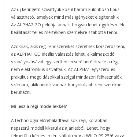
Az új keringető szivattyúk közül három különböző típus
választható, amelyek mind más igényeket elégítenek ki.
Az ALPHA2 GO példája annak, hogyan lehet egy készülék
beállítását teljes mértékben személyre szabottá tenni.
Azoknak, akik régi rendszereiket szeretnék korszerűsíteni,
az ALPHA1 GO ideális választás lehet, alkalmazkodó
szabályozásával egyszerűen lecserélhetőek vele a régi,
nem elektronikus szivattyúk. Az ALPHA1 egyszerű és
praktikus megoldásokkal szolgál mindazon felhasználók
számára, akik nem kívánnak bonyolultabb rendszerekbe
beruházni.
Mi lesz a régi modellekkel?
A technológia előrehaladtával sok régi, korábban
népszerű modell kikerül az ajánlatból. Lehet, hogy
felmerül a kérdés, miért váltak meg a WILO RS 25/6 vagy