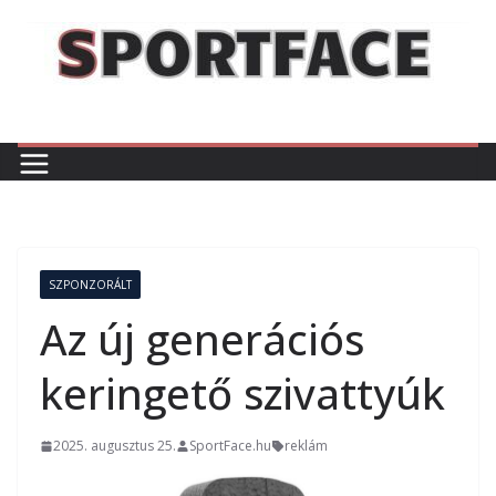
Skip
to
content
SZPONZORÁLT
Az új generációs
keringető szivattyúk
2025. augusztus 25.
SportFace.hu
reklám