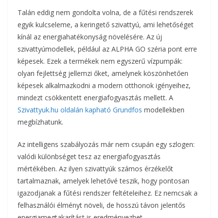
Talán eddig nem gondolta volna, de a fűtési rendszerek
egyik kulcseleme, a keringető szivattyú, ami lehetőséget
kínál az energiahatékonyság növelésére. Az új
szivattyúmodellek, például az ALPHA GO széria pont erre
képesek. Ezek a termékek nem egyszerű vízpumpák:
olyan fejlettség jellemzi őket, amelynek köszönhetően
képesek alkalmazkodni a modern otthonok igényeihez,
mindezt csökkentett energiafogyasztás mellett. A
Szivattyuk.hu oldalán kapható Grundfos
modellekben
megbízhatunk.
Az intelligens szabályozás már nem csupán egy szlogen:
valódi különbséget tesz az energiafogyasztás
mértékében. Az ilyen szivattyúk számos érzékelőt
tartalmaznak, amelyek lehetővé teszik, hogy pontosan
igazodjanak a fűtési rendszer feltételeihez. Ez nemcsak a
felhasználói élményt növeli, de hosszú távon jelentős
energiamegtakarítást is eredményezhet.