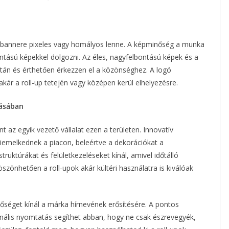
 bannere pixeles vagy homályos lenne. A képminőség a munka
ontású képekkel dolgozni. Az éles, nagyfelbontású képek és a
sztán és érthetően érkezzen el a közönséghez. A logó
 akár a roll-up tetején vagy középen kerül elhelyezésre.
tásában
 az egyik vezető vállalat ezen a területen. Innovatív
kiemelkednek a piacon, beleértve a dekorációkat a
truktúrákat és felületkezeléseket kínál, amivel időtálló
zönhetően a roll-upok akár kültéri használatra is kiválóak
tőséget kínál a márka hírnevének erősítésére. A pontos
ális nyomtatás segíthet abban, hogy ne csak észrevegyék,