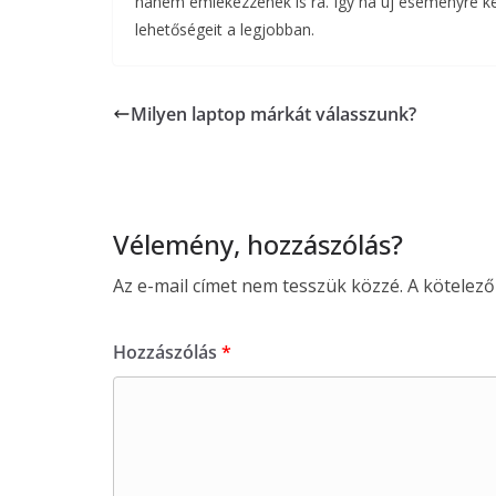
hanem emlékezzenek is rá. Így ha új eseményre ké
lehetőségeit a legjobban.
Milyen laptop márkát válasszunk?
Vélemény, hozzászólás?
Az e-mail címet nem tesszük közzé.
A kötelez
Hozzászólás
*