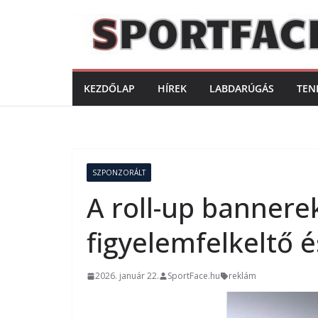
Skip
to
content
KEZDŐLAP
HÍREK
LABDARÚGÁS
TEN
SZPONZORÁLT
A roll-up bannerek
figyelemfelkeltő 
2026. január 22.
SportFace.hu
reklám