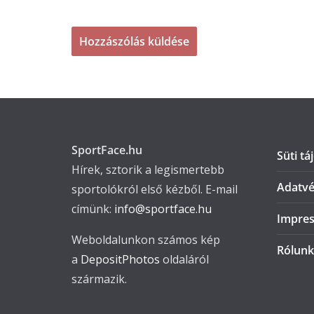
SportFace.hu
Süti tá
Hírek, sztorik a legismertebb
Adatvé
sportolókról első kézből. E-mail
címünk:
info@sportface.hu
Impre
Weboldalunkon számos kép
Rólunk
a
DepositPhotos
oldaláról
származik.