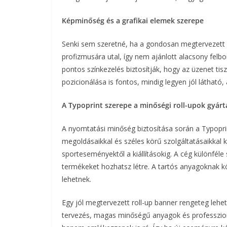
Képminőség és a grafikai elemek szerepe
Senki sem szeretné, ha a gondosan megtervezett
profizmusára utal, így nem ajánlott alacsony felb
pontos színkezelés biztosítják, hogy az üzenet ti
pozicionálása is fontos, mindig legyen jól látható,
A Typoprint szerepe a minőségi roll-upok gyár
A nyomtatási minőség biztosítása során a Typoprint
megoldásaikkal és széles körű szolgáltatásaikkal 
sporteseményektől a kiállításokig. A cég különféle s
termékeket hozhatsz létre. A tartós anyagoknak kös
lehetnek.
Egy jól megtervezett roll-up banner rengeteg lehe
tervezés, magas minőségű anyagok és professzion