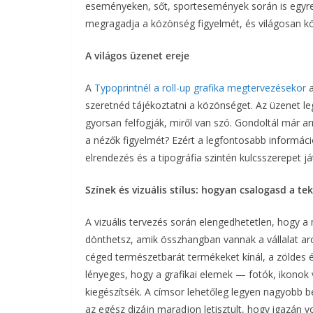
eseményeken, sőt, sportesemények során is egyr
megragadja a közönség figyelmét, és világosan köz
A világos üzenet ereje
A
Typoprintnél a roll-up grafika megtervezésekor
a
szeretnéd tájékoztatni a közönséget. Az üzenet le
gyorsan felfogják, miről van szó. Gondoltál már
a nézők figyelmét? Ezért a legfontosabb informáci
elrendezés és a tipográfia szintén kulcsszerepet ját
Színek és vizuális stílus: hogyan csalogasd a tek
A vizuális tervezés során elengedhetetlen, hogy a 
dönthetsz, amik összhangban vannak a vállalat arc
céged természetbarát termékeket kínál, a zöldes é
lényeges, hogy a grafikai elemek — fotók, ikonok
kiegészítsék. A címsor lehetőleg legyen nagyobb b
az egész dizájn maradjon letisztult, hogy igazán v