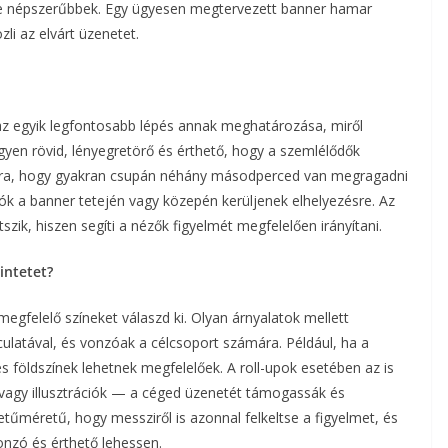
e népszerűbbek. Egy ügyesen megtervezett banner hamar
li az elvárt üzenetet.
z egyik legfontosabb lépés annak meghatározása, miről
gyen rövid, lényegretörő és érthető, hogy a szemlélődők
 arra, hogy gyakran csupán néhány másodperced van megragadni
ók a banner tetején vagy közepén kerüljenek elhelyezésre. Az
szik, hiszen segíti a nézők figyelmét megfelelően irányítani.
intetet?
megfelelő színeket válaszd ki. Olyan árnyalatok mellett
ulatával, és vonzóak a célcsoport számára. Például, ha a
s földszínek lehetnek megfelelőek. A roll-upok esetében az is
 vagy illusztrációk — a céged üzenetét támogassák és
etűméretű, hogy messziről is azonnal felkeltse a figyelmet, és
onzó és érthető lehessen.