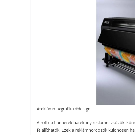
#reklámm #grafika #design
A roll-up bannerek hatékony reklámeszközök: kön
felállíthatók. Ezek a reklámhordozók különösen h