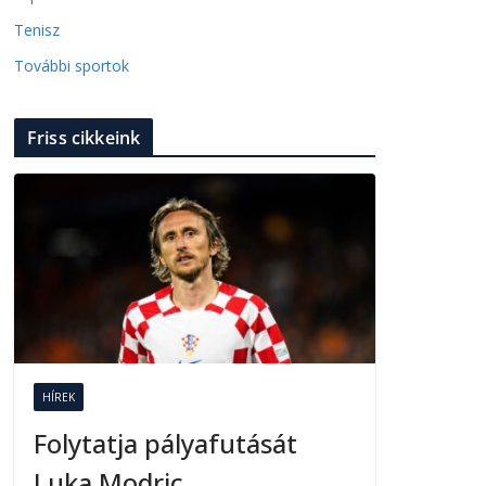
Tenisz
További sportok
Friss cikkeink
HÍREK
Folytatja pályafutását
Luka Modric