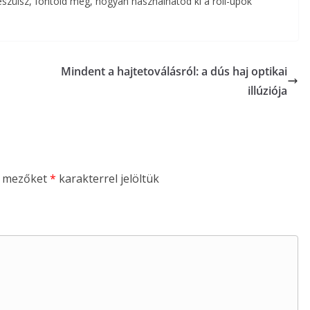
szülsz, fontold meg, hogyan használhatod ki a roll-upok
Mindent a hajtetoválásról: a dús haj optikai
illúziója
ő mezőket
*
karakterrel jelöltük