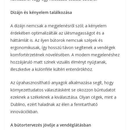
Dizájn és kényelem találkozása
A dizájn nemcsak a megjelenésről szól; a kényelem
érdekében optimalizálták az ülésmagasságot és a
háttámlát is. Az ilyen bútorok nemcsak szépek és
ergonomikusak, így hosszú távon segítenek a vendégek
komfortérzetének növelésében. A modern megjelenéshez
hozzájáruló matt színek vizuális élményt nyújtanak,
illeszkedve a különféle kültéri enteriőrökhöz.
Az újrahasznosítható anyagok alkalmazása segít, hogy
környezettudatos választásként se okozzon bűntudatot
ezeknek a székeknek a kiválasztása. Olyan cégek, mint a
Dublino, ezért haladnak az élen a fenntartható
innovációkban.
A bútortervezés jövője a vendéglátásban