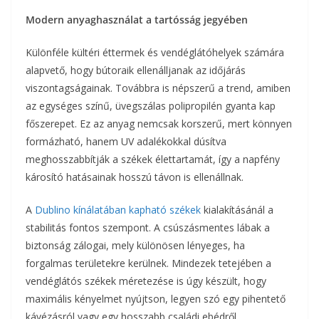
Modern anyaghasználat a tartósság jegyében
Különféle kültéri éttermek és vendéglátóhelyek számára
alapvető, hogy bútoraik ellenálljanak az időjárás
viszontagságainak. Továbbra is népszerű a trend, amiben
az egységes színű, üvegszálas polipropilén gyanta kap
főszerepet. Ez az anyag nemcsak korszerű, mert könnyen
formázható, hanem UV adalékokkal dúsítva
meghosszabbítják a székek élettartamát, így a napfény
károsító hatásainak hosszú távon is ellenállnak.
A
Dublino kínálatában kapható székek
kialakításánál a
stabilitás fontos szempont. A csúszásmentes lábak a
biztonság zálogai, mely különösen lényeges, ha
forgalmas területekre kerülnek. Mindezek tetejében a
vendéglátós székek méretezése is úgy készült, hogy
maximális kényelmet nyújtson, legyen szó egy pihentető
kávézásról vagy egy hosszabb családi ebédről.