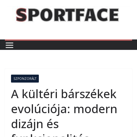
Skip
to
content
SZPONZORÁLT
A kültéri bárszékek
evolúciója: modern
dizájn és