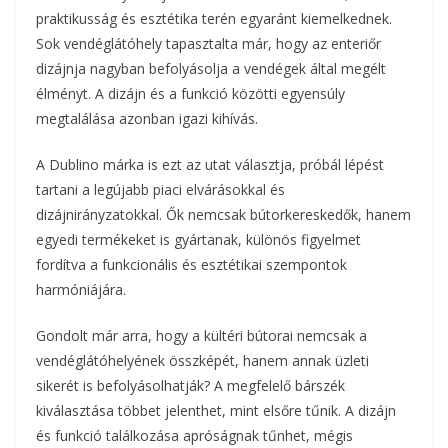
praktikusság és esztétika terén egyaránt kiemelkednek.
Sok vendéglátóhely tapasztalta már, hogy az enteriőr
dizájnja nagyban befolyásolja a vendégek által megélt
élményt. A dizájn és a funkció közötti egyensúly
megtalálása azonban igazi kihívás.
A Dublino márka is ezt az utat választja, próbál lépést
tartani a legújabb piaci elvárásokkal és
dizájnirányzatokkal. Ők nemcsak bútorkereskedők, hanem
egyedi termékeket is gyártanak, különös figyelmet
fordítva a funkcionális és esztétikai szempontok
harmóniájára.
Gondolt már arra, hogy a kültéri bútorai nemcsak a
vendéglátóhelyének összképét, hanem annak üzleti
sikerét is befolyásolhatják? A megfelelő bárszék
kiválasztása többet jelenthet, mint elsőre tűnik. A dizájn
és funkció találkozása apróságnak tűnhet, mégis