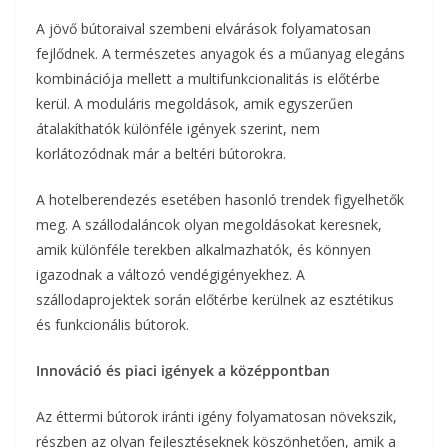
A jövő bútoraival szembeni elvárások folyamatosan
fejlődnek. A természetes anyagok és a műanyag elegáns
kombinációja mellett a multifunkcionalitás is előtérbe
kerül. A moduláris megoldások, amik egyszerűen
átalakíthatók különféle igények szerint, nem
korlátozódnak már a beltéri bútorokra.
A hotelberendezés esetében hasonló trendek figyelhetők
meg. A szállodaláncok olyan megoldásokat keresnek,
amik különféle terekben alkalmazhatók, és könnyen
igazodnak a változó vendégigényekhez. A
szállodaprojektek során előtérbe kerülnek az esztétikus
és funkcionális bútorok.
Innováció és piaci igények a középpontban
Az éttermi bútorok iránti igény folyamatosan növekszik,
részben az olyan fejlesztéseknek köszönhetően, amik a