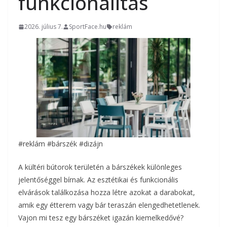
funkcionalitás
2026. július 7.
SportFace.hu
reklám
#reklám #bárszék #dizájn
A kültéri bútorok területén a bárszékek különleges
jelentőséggel bírnak. Az esztétikai és funkcionális
elvárások találkozása hozza létre azokat a darabokat,
amik egy étterem vagy bár teraszán elengedhetetlenek.
Vajon mi tesz egy bárszéket igazán kiemelkedővé?