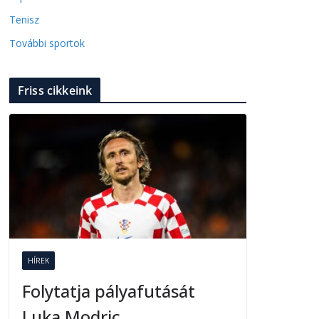
Tenisz
További sportok
Friss cikkeink
HÍREK
Folytatja pályafutását
Luka Modric