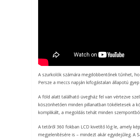
A szurkolók számára megdöbbentőnek tűnhet, hogy
Persze a meccs napján kifogástalan állapotú gyep
A föld alatt található üvegház fel van vértezve szel
köszönhetően minden pillanatban tökéletesek a k
komplikált, a megoldás tehát minden szempontból
A tetőről 360 fokban LCD kivetítő lóg le, amely ké
megjelenítésére is – mindezt akár egyidejűleg. A 