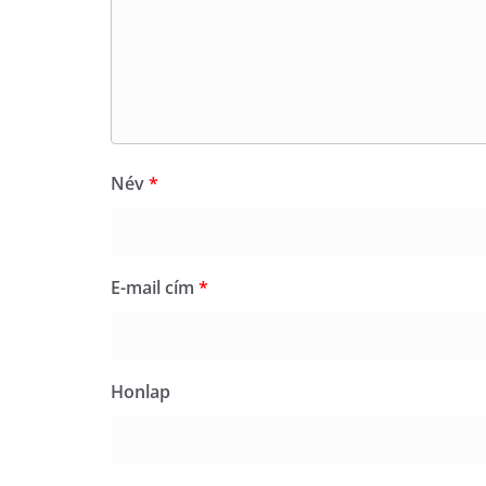
Név
*
E-mail cím
*
Honlap