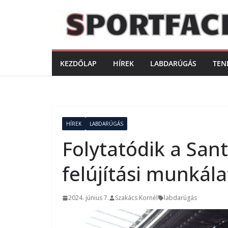
Skip
to
content
KEZDŐLAP
HÍREK
LABDARÚGÁS
TEN
HÍREK
LABDARÚGÁS
Folytatódik a San
felújítási munkála
2024. június 7.
Szakács Kornél
labdarúgás