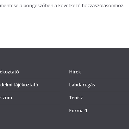
m mentése a böngészőben a következő hozzászólásomhoz.
jékoztató
Hírek
delmi tájékoztató
Labdarúgás
sszum
Tenisz
Forma-1