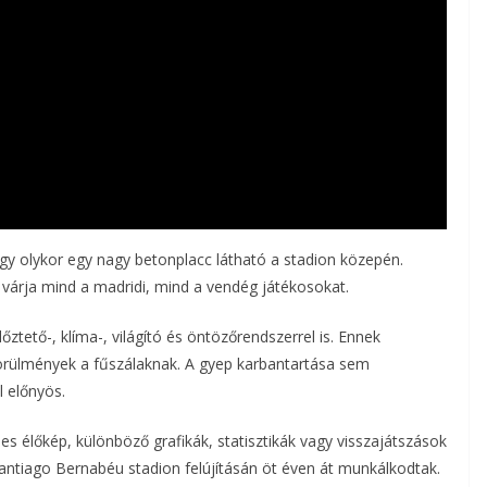
 olykor egy nagy betonplacc látható a stadion közepén.
 várja mind a madridi, mind a vendég játékosokat.
lőztető-, klíma-, világító és öntözőrendszerrel is. Ennek
örülmények a fűszálaknak. A gyep karbantartása sem
 előnyös.
pes élőkép, különböző grafikák, statisztikák vagy visszajátszások
Santiago Bernabéu stadion felújításán öt éven át munkálkodtak.