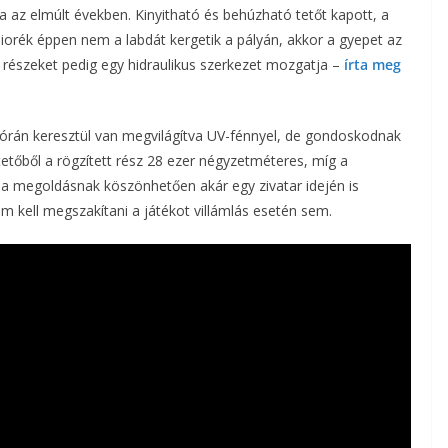
a az elmúlt években. Kinyitható és behúzható tetőt kapott, a
úniorék éppen nem a labdát kergetik a pályán, akkor a gyepet az
 részeket pedig egy hidraulikus szerkezet mozgatja –
írta meg
4 órán keresztül van megvilágítva UV-fénnyel, de gondoskodnak
tetőből a rögzített rész 28 ezer négyzetméteres, míg a
a megoldásnak köszönhetően akár egy zivatar idején is
em kell megszakítani a játékot villámlás esetén sem.