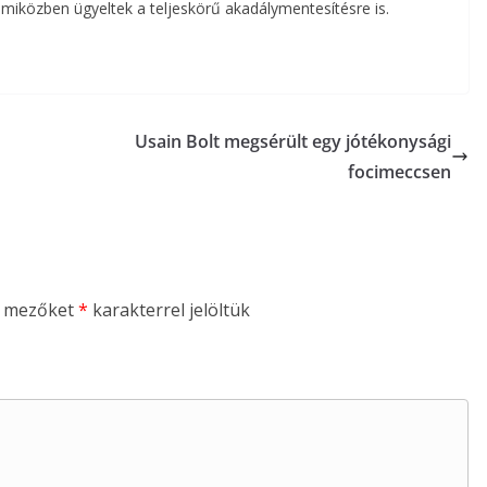
miközben ügyeltek a teljeskörű akadálymentesítésre is.
Usain Bolt megsérült egy jótékonysági
focimeccsen
ő mezőket
*
karakterrel jelöltük