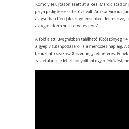
Komoly felújításon esett át a Real Mardid stadionj
pálya pedig leereszthetővé vált. Amikor Vinícius J
alagsorban tárolják szegmensenként leeresztve, a
az Agroinform.hu internetes portál.
A föld alatti üvegházban található fűtőszőnyeg 1
a gyep vízutánpótlásáról is a mérkőzés napjáig. A 
behúzható szakasz 8 ezer négyzetméteres. Ennek 
zavartalanul le lehet bonyolítani egy mérkőzést, n