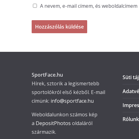
A nevem, e-mail címem, és weboldalcíme
SportFace.hu
Süti tá
Hírek, sztorik a legismertebb
Adatvé
sportolókról első kézből. E-mail
címünk:
info@sportface.hu
Impre
Weboldalunkon számos kép
Rólunk
a
DepositPhotos
oldaláról
származik.