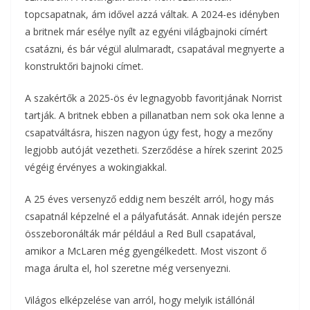
topcsapatnak, ám idővel azzá váltak. A 2024-es idényben
a britnek már esélye nyílt az egyéni világbajnoki címért
csatázni, és bár végül alulmaradt, csapatával megnyerte a
konstruktőri bajnoki címet.
A szakértők a 2025-ös év legnagyobb favoritjának Norrist
tartják. A britnek ebben a pillanatban nem sok oka lenne a
csapatváltásra, hiszen nagyon úgy fest, hogy a mezőny
legjobb autóját vezetheti. Szerződése a hírek szerint 2025
végéig érvényes a wokingiakkal.
A 25 éves versenyző eddig nem beszélt arról, hogy más
csapatnál képzelné el a pályafutását. Annak idején persze
összeboronálták már például a Red Bull csapatával,
amikor a McLaren még gyengélkedett. Most viszont ő
maga árulta el, hol szeretne még versenyezni.
Világos elképzelése van arról, hogy melyik istállónál