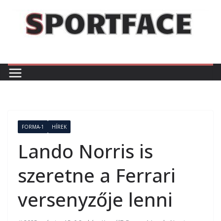
Skip
to
content
FORMA-1
HÍREK
Lando Norris is
szeretne a Ferrari
versenyzője lenni