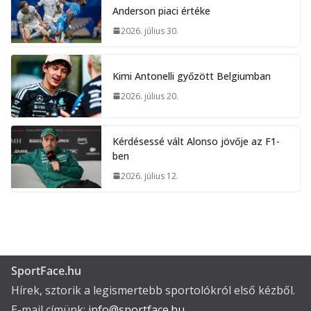
Anderson piaci értéke
2026. július 30.
Kimi Antonelli győzött Belgiumban
2026. július 20.
Kérdésessé vált Alonso jövője az F1-
ben
2026. július 12.
SportFace.hu
Hírek, sztorik a legismertebb sportolókról első kézből.
E-mail címünk:
info@sportface.hu