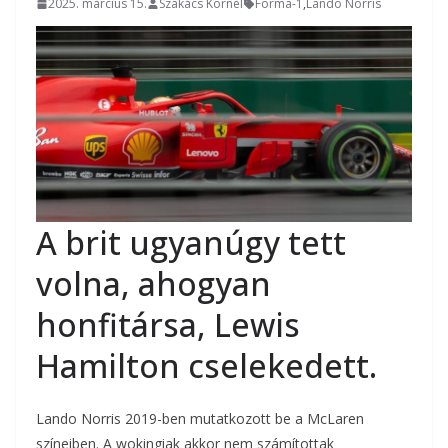
2025. március 15.
Szakács Kornél
Forma-1
,
Lando Norris
A brit ugyanúgy tett
volna, ahogyan
honfitársa, Lewis
Hamilton cselekedett.
Lando Norris 2019-ben mutatkozott be a McLaren
színeiben. A wokingiak akkor nem számítottak