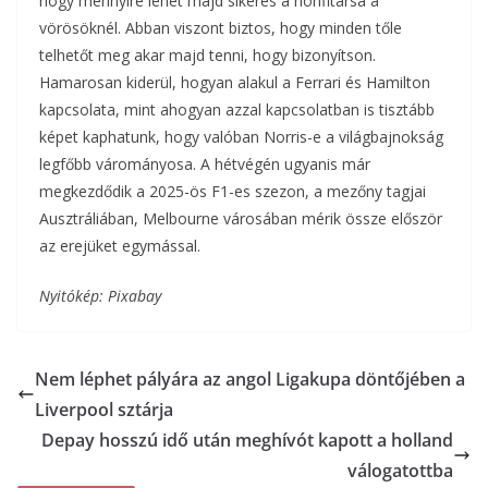
hogy mennyire lehet majd sikeres a honfitársa a
vörösöknél. Abban viszont biztos, hogy minden tőle
telhetőt meg akar majd tenni, hogy bizonyítson.
Hamarosan kiderül, hogyan alakul a Ferrari és Hamilton
kapcsolata, mint ahogyan azzal kapcsolatban is tisztább
képet kaphatunk, hogy valóban Norris-e a világbajnokság
legfőbb várományosa. A hétvégén ugyanis már
megkezdődik a 2025-ös F1-es szezon, a mezőny tagjai
Ausztráliában, Melbourne városában mérik össze először
az erejüket egymással.
Nyitókép: Pixabay
Nem léphet pályára az angol Ligakupa döntőjében a
Liverpool sztárja
Depay hosszú idő után meghívót kapott a holland
válogatottba