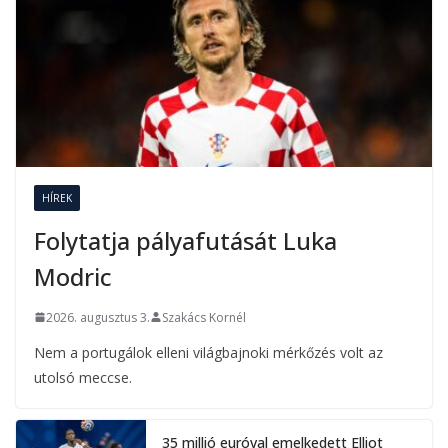
HÍREK
Folytatja pályafutását Luka
Modric
2026. augusztus 3.
Szakács Kornél
Nem a portugálok elleni világbajnoki mérkőzés volt az
utolsó meccse.
35 millió euróval emelkedett Elliot