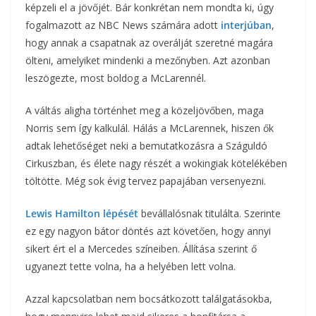
képzeli el a jövőjét. Bár konkrétan nem mondta ki, úgy
fogalmazott az NBC News számára adott
interjúban
,
hogy annak a csapatnak az overálját szeretné magára
ölteni, amelyiket mindenki a mezőnyben. Azt azonban
leszögezte, most boldog a McLarennél.
A váltás aligha történhet meg a közeljövőben, maga
Norris sem így kalkulál. Hálás a McLarennek, hiszen ők
adtak lehetőséget neki a bemutatkozásra a Száguldó
Cirkuszban, és élete nagy részét a wokingiak kötelékében
töltötte. Még sok évig tervez papajában versenyezni.
Lewis Hamilton lépését
bevállalósnak titulálta. Szerinte
ez egy nagyon bátor döntés azt követően, hogy annyi
sikert ért el a Mercedes színeiben. Állítása szerint ő
ugyanezt tette volna, ha a helyében lett volna.
Azzal kapcsolatban nem bocsátkozott találgatásokba,