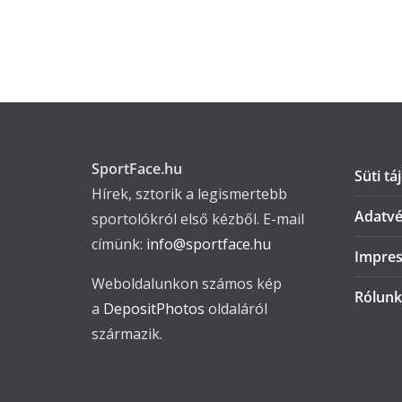
SportFace.hu
Süti tá
Hírek, sztorik a legismertebb
Adatvé
sportolókról első kézből. E-mail
címünk:
info@sportface.hu
Impre
Weboldalunkon számos kép
Rólunk
a
DepositPhotos
oldaláról
származik.