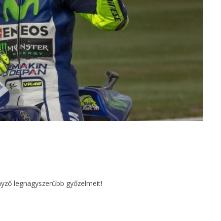
nyző legnagyszerűbb győzelmeit!