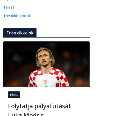
Tenisz
További sportok
Friss cikkeink
HÍREK
Folytatja pályafutását
Luka Modric