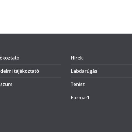
jékoztató
Hírek
delmi tájékoztató
Labdarúgás
sszum
Tenisz
Forma-1