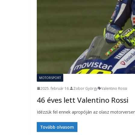
MOTORSPORT
2025. február 16.
Zobor György
Valentino Rossi
46 éves lett Valentino Rossi
Idézzük fel ennek apropóján az olasz motorverse
Tovább olvasom