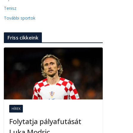
Tenisz
További sportok
Friss cikkeink
HÍREK
Folytatja pályafutását
Luka Modric