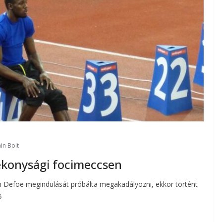
in Bolt
tékonysági focimeccsen
in Defoe megindulását próbálta megakadályozni, ekkor történt
ő