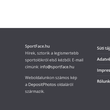
SportFace.hu
Süti tá
Hírek, sztorik a legismertebb
Adatvé
sportolókról első kézből. E-mail
címünk:
info@sportface.hu
Impre
Weboldalunkon számos kép
Rólunk
a
DepositPhotos
oldaláról
származik.