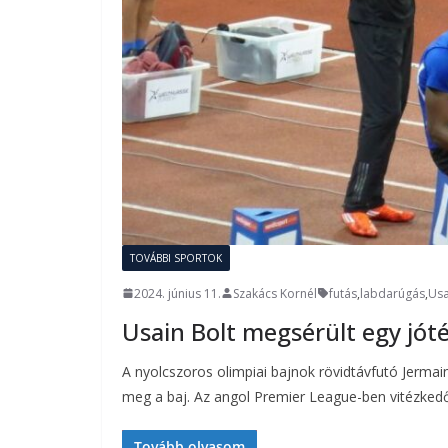
TOVÁBBI SPORTOK
2024. június 11.
Szakács Kornél
futás
,
labdarúgás
,
Usa
Usain Bolt megsérült egy jó
A nyolcszoros olimpiai bajnok rövidtávfutó Jerma
meg a baj. Az angol Premier League-ben vitézked
Tovább olvasom