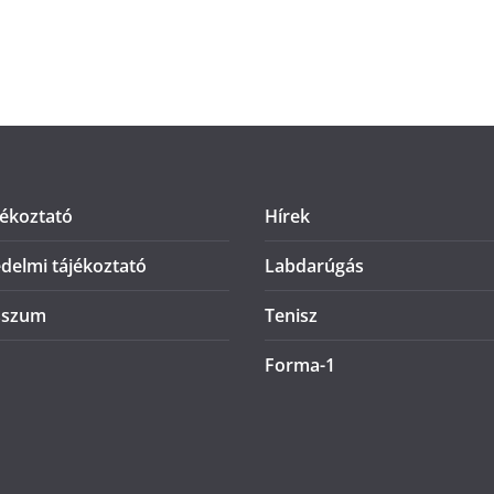
jékoztató
Hírek
delmi tájékoztató
Labdarúgás
sszum
Tenisz
Forma-1