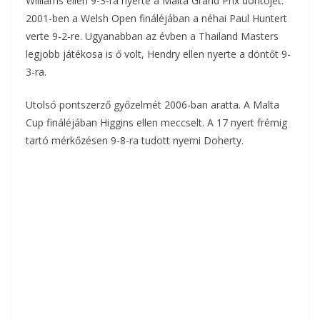
Williams ellen 9-3-ra nyerte a Malta Grand Prix döntőjét.
2001-ben a Welsh Open fináléjában a néhai Paul Huntert
verte 9-2-re. Ugyanabban az évben a Thailand Masters
legjobb játékosa is ő volt, Hendry ellen nyerte a döntőt 9-
3-ra.
Utolsó pontszerző győzelmét 2006-ban aratta. A Malta
Cup fináléjában Higgins ellen meccselt. A 17 nyert frémig
tartó mérkőzésen 9-8-ra tudott nyerni Doherty.