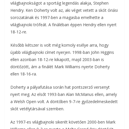
világbajnokságot a sportág legendás alakja, Stephen
Hendry. Ken Doherty volt az, aki véget vetett a skót óriási
sorozatának és 1997-ben a magasba emelhette a
világbajnoki trófeát. A fináléban éppen Hendry ellen nyert
18-12-re.
Később kétszer is volt még komoly esélye arra, hogy
újabb világbajnoki címet nyerjen. 1998-ban John Higgins
ellen azonban 18-12-re kikapott, majd 2003-ban is
döntőzött, ám a finálét Mark Williams nyerte Doherty
ellen 18-16-ra.
Doherty a pályafutása során hat pontszerző versenyt
nyert meg. Az elsőt 1993-ban Alan McManus ellen, amely
a Welsh Open volt. A döntőben 9-7-re győzedelmeskedett
skót vetélytársával szemben.
Az 1997-es világbajnoki sikerét követően 2000-ben Mark