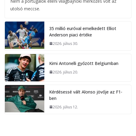
Nem a portugálok elleni világbajnoki mérkőzés volt az
utolsó meccse.
35 millió euróval emelkedett Elliot
Anderson piaci értéke
2026. július 30.
Kimi Antonelli győzött Belgiumban
2026. július 20.
Kérdésessé vált Alonso jövője az F1-
ben
2026. július 12.