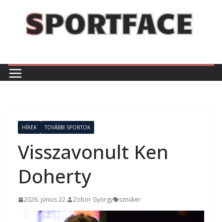
Skip
to
content
HÍREK
TOVÁBBI SPORTOK
Visszavonult Ken
Doherty
2026. június 22.
Zobor György
sznúker