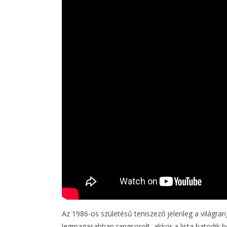
Az 1986-os születésű teniszező jelenleg a világran
legmagasabban rangsorolt, akkor a lista hatodik h