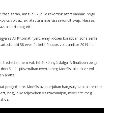
futása során, ám tudjuk jól: a rekordok azért vannak, hogy
cs volt az, aki átadta a már visszavonult svájci klasszis
 az, aki ezt megtette.
gyanis ATP-tornát nyert, ennyi idősen korábban soha senki
 tartotta, aki 38 éves és két hónapos volt, amikor 2019-ben
érettetést, nem volt tehát könnyű dolga. A fináléban belga
A döntőt két játszmában nyerte meg Monfils, akinek ez volt
n aratta..
kat pedig 6-4-re. Monfils az interjúban hangsúlyozta, a kor csak
azt, hogy a közeljövőben visszavonuljon, mivel érzi még
áshoz.