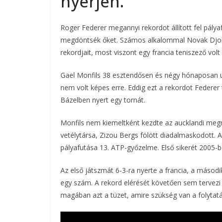
nyerjen.
Roger Federer megannyi rekordot állított fel pálya
megdöntsék őket. Számos alkalommal Novak Djokovi
rekordjait, most viszont egy francia teniszező volt
Gael Monfils 38 esztendősen és négy hónaposan u
nem volt képes erre. Eddig ezt a rekordot Federer
Bázelben nyert egy tornát.
Monfils nem kiemeltként kezdte az aucklandi megm
vetélytársa, Zizou Bergs fölött diadalmaskodott. 
pályafutása 13. ATP-győzelme. Első sikerét 2005-be
Az első játszmát 6-3-ra nyerte a francia, a másodi
egy szám. A rekord elérését követően sem tervezi 
magában azt a tüzet, amire szükség van a folytat