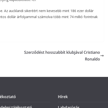
 be. Az aucklandi sikeréért nem kevesebb mint 186 ezer dollár
rintos dollár árfolyammal számolva több mint 74 millió forintnak
Szerződést hosszabbít klubjával Cristiano
Ronaldo
jékoztató
Hírek
delmi tájékoztató
Labdarúgás