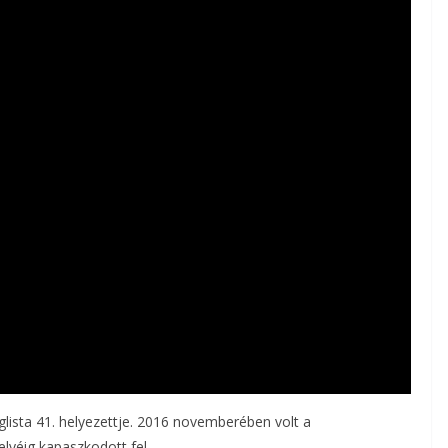
glista 41. helyezettje. 2016 novemberében volt a
elyéig kapaszkodott fel.