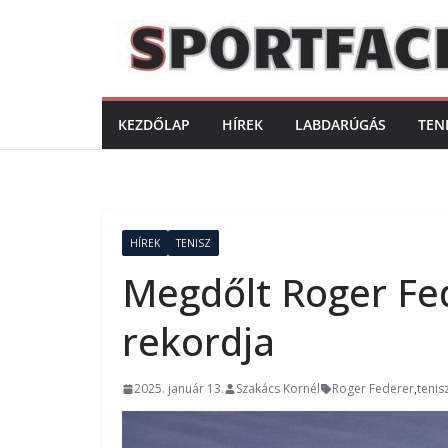
Skip
to
content
KEZDŐLAP
HÍREK
LABDARÚGÁS
TEN
HÍREK
TENISZ
Megdőlt Roger Fe
rekordja
2025. január 13.
Szakács Kornél
Roger Federer
,
tenis