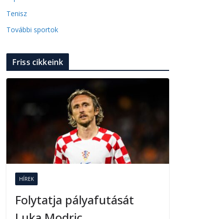
Tenisz
További sportok
Friss cikkeink
HÍREK
Folytatja pályafutását
Luka Modric