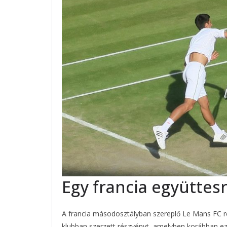
Egy francia együttesr
A francia másodosztályban szereplő Le Mans FC ré
klubban szerzett részvényt, amelyben korábban ez