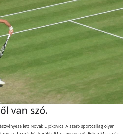
ől van szó.
szvényese lett Novak Djokovics. A szerb sportcsillag olyan
t megtette már két korábbi F1-es versenyző, Felipe Massa és