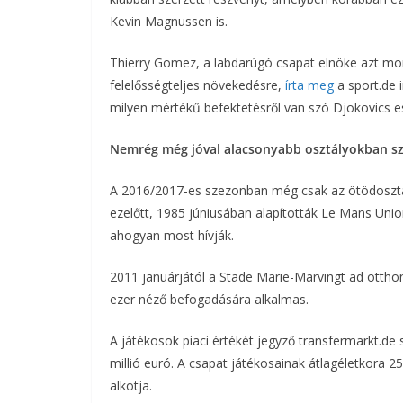
Kevin Magnussen is.
Thierry Gomez, a labdarúgó csapat elnöke azt mond
felelősségteljes növekedésre,
írta meg
a sport.de 
milyen mértékű befektetésről van szó Djokovics e
Nemrég még jóval alacsonyabb osztályokban sz
A 2016/2017-es szezonban még csak az ötödosztál
ezelőtt, 1985 júniusában alapították Le Mans Unio
ahogyan most hívják.
2011 januárjától a Stade Marie-Marvingt ad ottho
ezer néző befogadására alkalmas.
A játékosok piaci értékét jegyző transfermarkt.de
millió euró. A csapat játékosainak átlagéletkora 25,
alkotja.