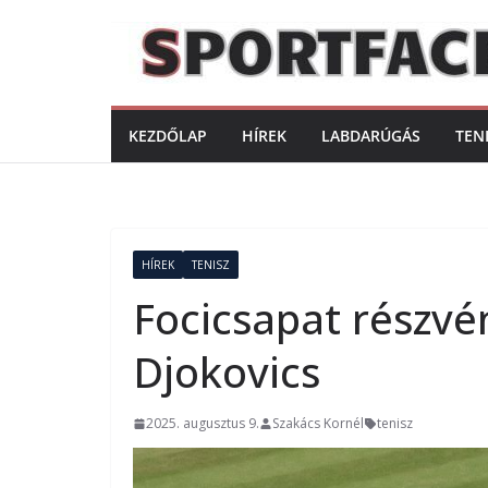
Skip
to
content
KEZDŐLAP
HÍREK
LABDARÚGÁS
TEN
HÍREK
TENISZ
Focicsapat részvé
Djokovics
2025. augusztus 9.
Szakács Kornél
tenisz