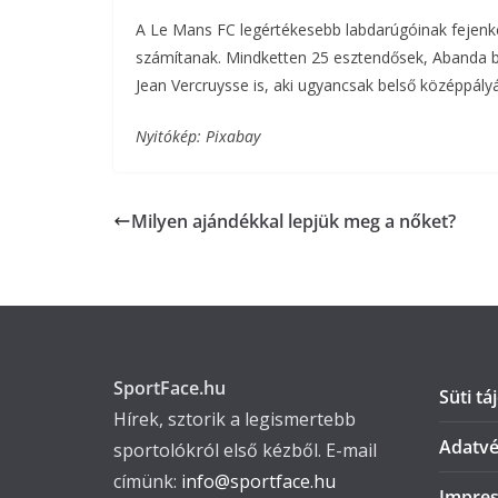
A Le Mans FC legértékesebb labdarúgóinak fejenké
számítanak. Mindketten 25 esztendősek, Abanda b
Jean Vercruysse is, aki ugyancsak belső középpályá
Nyitókép: Pixabay
Milyen ajándékkal lepjük meg a nőket?
SportFace.hu
Süti tá
Hírek, sztorik a legismertebb
Adatvé
sportolókról első kézből. E-mail
címünk:
info@sportface.hu
Impre