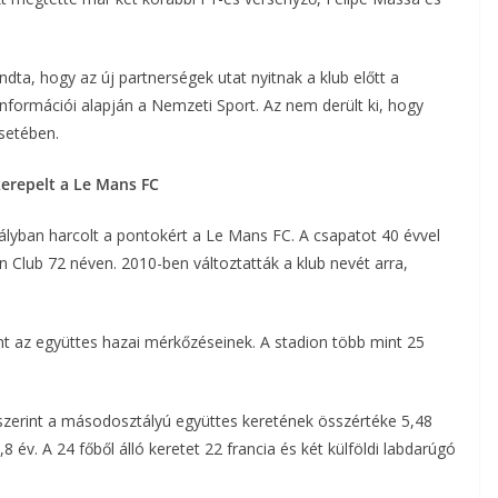
ta, hogy az új partnerségek utat nyitnak a klub előtt a
információi alapján a Nemzeti Sport. Az nem derült ki, hogy
setében.
erepelt a Le Mans FC
yban harcolt a pontokért a Le Mans FC. A csapatot 40 évvel
n Club 72 néven. 2010-ben változtatták a klub nevét arra,
nt az együttes hazai mérkőzéseinek. A stadion több mint 25
 szerint a másodosztályú együttes keretének összértéke 5,48
8 év. A 24 főből álló keretet 22 francia és két külföldi labdarúgó