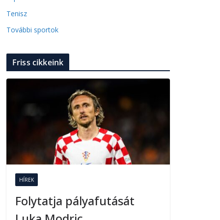
Tenisz
További sportok
Friss cikkeink
HÍREK
Folytatja pályafutását
Luka Modric