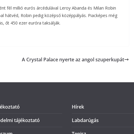
nt fél millió eurós árcédulával Leroy Abanda és Milan Robin
al hátvéd, Robin pedig középső középpályás. Piacképes még
s, őt 450 ezer euróra taksálják.
A Crystal Palace nyerte az angol szuperkupát
jékoztató
Hírek
delmi tájékoztató
Labdarúgás
sszum
Tenisz