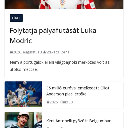
HÍREK
Folytatja pályafutását Luka
Modric
2026. augusztus 3.
Szakács Kornél
Nem a portugálok elleni világbajnoki mérkőzés volt az
utolsó meccse.
35 millió euróval emelkedett Elliot
Anderson piaci értéke
2026. július 30.
Kimi Antonelli győzött Belgiumban