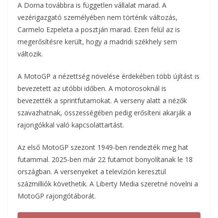
A Dorna továbbra is független vállalat marad. A
vezérigazgató személyében nem történik változás,
Carmelo Ezpeleta a posztján marad. Ezen felül az is
megerősítésre került, hogy a madridi székhely sem
változik.
A MotoGP a nézettség növelése érdekében több újítást is
bevezetett az utóbbi időben. A motorosoknál is
bevezették a sprintfutamokat. A verseny alatt a nézők
szavazhatnak, összességében pedig erősíteni akarják a
rajongókkal való kapcsolattartást.
Az első MotoGP szezont 1949-ben rendezték meg hat
futammal. 2025-ben már 22 futamot bonyolítanak le 18
országban. A versenyeket a televízión keresztül
százmilliók követhetik. A Liberty Media szeretné növelni a
MotoGP rajongótáborát.