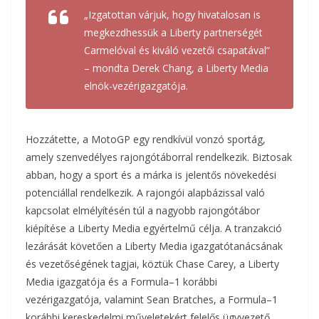
„Izgatottan várjuk, hogy hivatalosan is
megkezdhessük a Liberty partnerségét
Carmelóval és kiváló vezetői csapatával”
– mondta Derek Chang, a Liberty Media
elnök-vezérigazgatója.
Hozzátette, a MotoGP egy rendkívül vonzó sportág,
amely szenvedélyes rajongótáborral rendelkezik. Biztosak
abban, hogy a sport és a márka is jelentős növekedési
potenciállal rendelkezik. A rajongói alapbázissal való
kapcsolat elmélyítésén túl a nagyobb rajongótábor
kiépítése a Liberty Media egyértelmű célja. A tranzakció
lezárását követően a Liberty Media igazgatótanácsának
és vezetőségének tagjai, köztük Chase Carey, a Liberty
Media igazgatója és a Formula–1 korábbi
vezérigazgatója, valamint Sean Bratches, a Formula–1
korábbi kereskedelmi műveletekért felelős ügyvezető