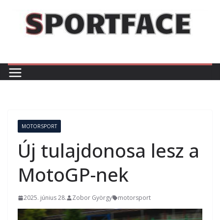
Skip
to
content
MOTORSPORT
Új tulajdonosa lesz a
MotoGP-nek
2025. június 28.
Zobor György
motorsport