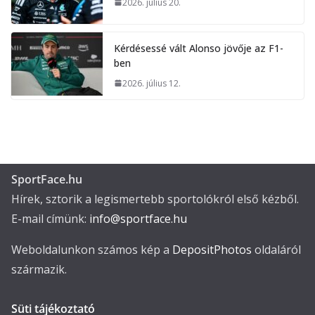
2026. július 20.
Kérdésessé vált Alonso jövője az F1-
ben
2026. július 12.
SportFace.hu
Hírek, sztorik a legismertebb sportolókról első kézből.
E-mail címünk:
info@sportface.hu
Weboldalunkon számos kép a
DepositPhotos
oldaláról
származik.
Süti tájékoztató