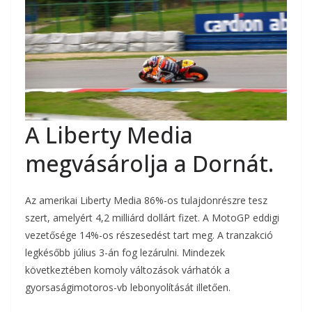
A Liberty Media
megvásárolja a Dornát.
Az amerikai Liberty Media 86%-os tulajdonrészre tesz
szert, amelyért 4,2 milliárd dollárt fizet. A MotoGP eddigi
vezetősége 14%-os részesedést tart meg. A tranzakció
legkésőbb július 3-án fog lezárulni. Mindezek
következtében komoly változások várhatók a
gyorsaságimotoros-vb lebonyolítását illetően.