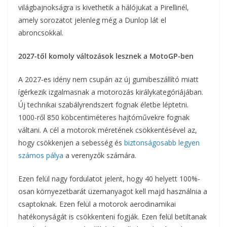
világbajnokságra is kivethetik a hálójukat a Pirellinél,
amely sorozatot jelenleg még a Dunlop lát el
abroncsokkal.
2027-től komoly változások lesznek a MotoGP-ben
A 2027-es idény nem csupán az új gumibeszállító miatt
ígérkezik izgalmasnak a motorozás királykategóriájában.
Új technikai szabályrendszert fognak életbe léptetni.
1000-ről 850 köbcentiméteres hajtóművekre fognak
váltani. A cél a motorok méretének csökkentésével az,
hogy csökkenjen a sebesség és
biztonságosabb legyen
számos pálya
a verenyzők számára.
Ezen felül nagy fordulatot jelent, hogy 40 helyett 100%-
osan környezetbarát üzemanyagot kell majd használnia a
csaptoknak. Ezen felül a motorok aerodinamikai
hatékonyságát is csökkenteni fogják. Ezen felül betiltanak