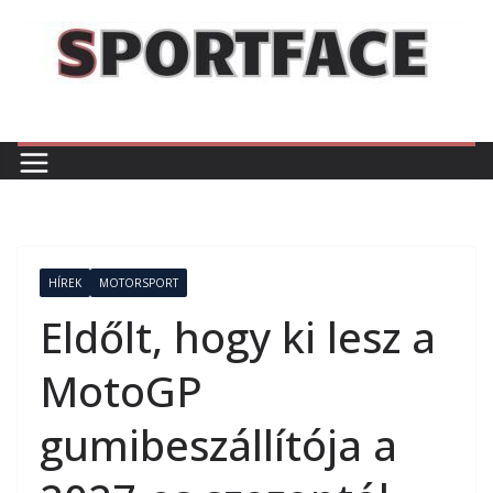
Skip
to
content
HÍREK
MOTORSPORT
Eldőlt, hogy ki lesz a
MotoGP
gumibeszállítója a