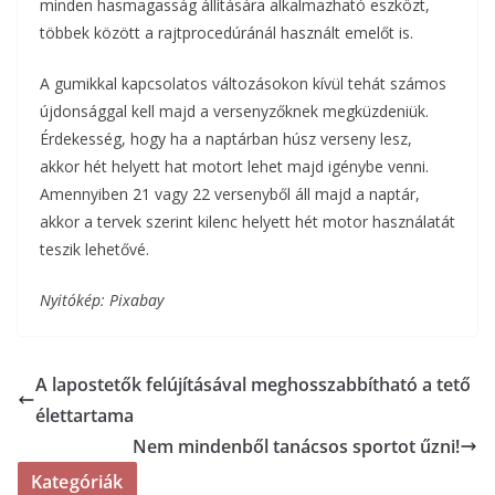
minden hasmagasság állítására alkalmazható eszközt,
többek között a rajtprocedúránál használt emelőt is.
A gumikkal kapcsolatos változásokon kívül tehát számos
újdonsággal kell majd a versenyzőknek megküzdeniük.
Érdekesség, hogy ha a naptárban húsz verseny lesz,
akkor hét helyett hat motort lehet majd igénybe venni.
Amennyiben 21 vagy 22 versenyből áll majd a naptár,
akkor a tervek szerint kilenc helyett hét motor használatát
teszik lehetővé.
Nyitókép: Pixabay
A lapostetők felújításával meghosszabbítható a tető
élettartama
Nem mindenből tanácsos sportot űzni!
Kategóriák