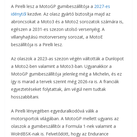
A Pirelli lesz a MotoGP gumibeszállítója a
2027-es
idénytől
kezdve. Az olasz gyártó biztosítja majd az
abroncsokat a Moto3 és a Moto2 sorozatok számára is,
egészen a 2031-es szezon utolsó versenyéig. A
villanyhajtású motorverseny sorozat, a MotoE
beszállítója is a Pirelli lesz.
Az olaszok a 2023-as szezon végén váltották a Dunlopot
a Moto2-ben valamint a Moto3-ban. Ugyanakkor a
MotoGP gumibeszállítója jelenleg még a Michelin, és ez
így is marad a tervek szerint még 2026-ra is. A franciák
egyeztetéseket folytattak, ám végül nem tudtak
hosszabbítani.
A Pirelli lényegében egyeduralkodóvá válik a
motorsportok világában. A MotoGP mellett ugyanis az
olaszok a gumibeszállítói a Formula 1-nek valamint a
WolrdBSK-nak is. Felvetődött, hogy az Endurance