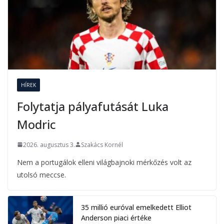
HÍREK
Folytatja pályafutását Luka
Modric
2026. augusztus 3.
Szakács Kornél
Nem a portugálok elleni világbajnoki mérkőzés volt az
utolsó meccse.
35 millió euróval emelkedett Elliot
Anderson piaci értéke