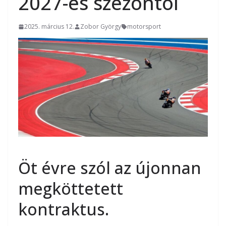
2027-es szezontól
2025. március 12.
Zobor György
motorsport
Öt évre szól az újonnan
megköttetett
kontraktus.