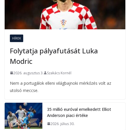
HÍREK
Folytatja pályafutását Luka
Modric
2026. augusztus 3.
Szakács Kornél
Nem a portugálok elleni világbajnoki mérkőzés volt az
utolsó meccse.
35 millió euróval emelkedett Elliot
Anderson piaci értéke
2026. július 30.