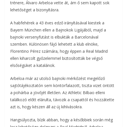
trénere, Álvaro Arbeloa vette át, ám ő sem kapott sok
lehetőséget a bizonyításra.
A habfehérek a 43 éves edző irányításával kiestek a
Bayern München ellen a Bajnokok Ligájából, majd a
bajnoki versenyfutást is elbukták a Barcelonával
szemben. Különösen fájó lehetett a klub elnöke,
Florentino Pérez számára, hogy éppen a Real Madrid
ellen kiharcolt győzelemmel biztosították be végső
elsőségüket a katalánok.
Arbeloa már az utolsó bajnoki mérkőzést megelőző
sajtótájékoztatón sem köntörfalazott, tiszta vizet öntött
a pohárba a jövőjét illetően. Az Athletic Bilbao elleni
találkozó előtt elárulta, távozik a csapattól és hozzátette
azt is, hogy készen áll az új kihívásokra.
Hangsúlyozta, bízik abban, hogy a későbbiek során még
lesz lehetősége dolgozni a Real Madridnál. Arbeloa