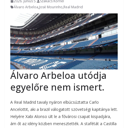
2026. június 5.
Szakács Kornél
Álvaro Arbeloa
,
José Mourinho
,
Real Madrid
Álvaro Arbeloa utódja
egyelőre nem ismert.
A Real Madrid tavaly nyáron elbúcsúztatta Carlo
Ancelottit, aki a brazil válogatott szövetségi kapitánya lett.
Helyére Xabi Alonso ült le a fővárosi csapat kispadjára,
ám őt az idény közben menesztették. A stafétát a Castilla