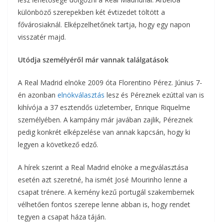
különböző szerepekben két évtizedet töltött a
fővárosiaknál. Elképzelhetőnek tartja, hogy egy napon
visszatér majd.
Utódja személyéről már vannak találgatások
A Real Madrid elnöke 2009 óta Florentino Pérez. Június 7-
én azonban
elnökválasztás
lesz és Péreznek ezúttal van is
kihívója a 37 esztendős üzletember, Enrique Riquelme
személyében. A kampány már javában zajlik, Péreznek
pedig konkrét elképzelése van annak kapcsán, hogy ki
legyen a következő edző.
A hírek szerint a Real Madrid elnöke a megválasztása
esetén azt szeretné, ha ismét José Mourinho lenne a
csapat trénere. A kemény kezű portugál szakembernek
vélhetően fontos szerepe lenne abban is, hogy rendet
tegyen a csapat háza táján.