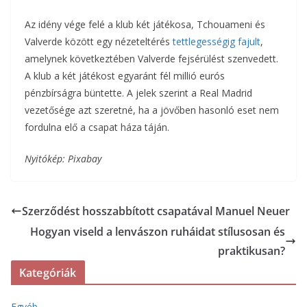
Az idény vége felé a klub két játékosa, Tchouameni és
Valverde között egy nézeteltérés
tettlegességig fajult
,
amelynek következtében Valverde fejsérülést szenvedett.
A klub a két játékost egyaránt fél millió eurós
pénzbírságra büntette. A jelek szerint a Real Madrid
vezetősége azt szeretné, ha a jövőben hasonló eset nem
fordulna elő a csapat háza táján.
Nyitókép: Pixabay
Szerződést hosszabbított csapatával Manuel Neuer
Hogyan viseld a lenvászon ruháidat stílusosan és
praktikusan?
Kategóriák
Egyéb