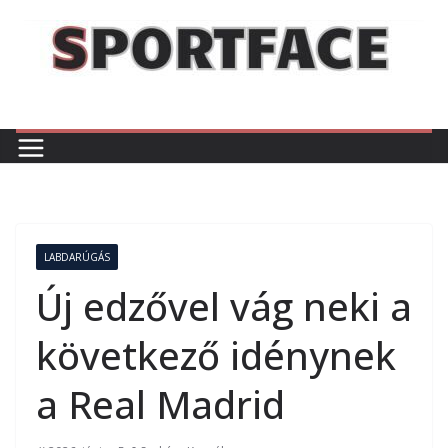
Skip
to
content
LABDARÚGÁS
Új edzővel vág neki a
következő idénynek
a Real Madrid