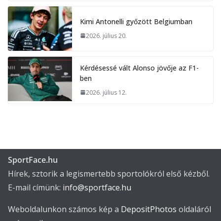
Kimi Antonelli győzött Belgiumban
2026. július 20.
Kérdésessé vált Alonso jövője az F1-
ben
2026. július 12.
SportFace.hu
Hírek, sztorik a legismertebb sportolókról első kézből.
E-mail címünk:
info@sportface.hu
Weboldalunkon számos kép a
DepositPhotos
oldaláról