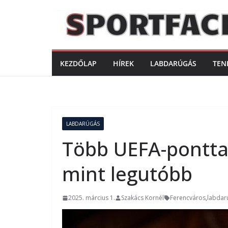
Skip
to
content
KEZDŐLAP
HÍREK
LABDARÚGÁS
TEN
LABDARÚGÁS
Több UEFA-ponttal
mint legutóbb
2025. március 1.
Szakács Kornél
Ferencváros
,
labdar