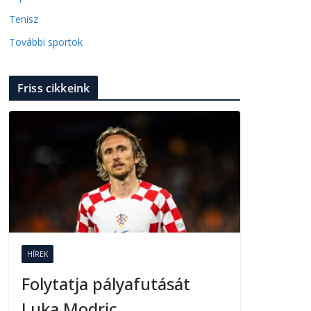
Tenisz
További sportok
Friss cikkeink
HÍREK
Folytatja pályafutását
Luka Modric