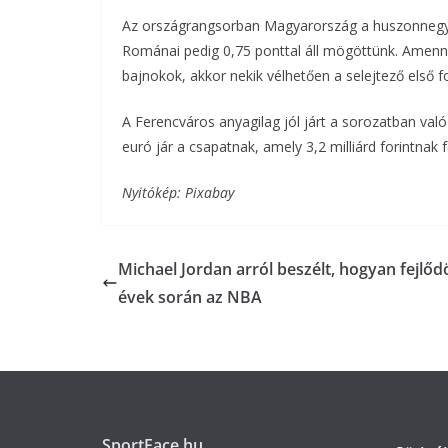
Az országrangsorban Magyarország a huszonnegyed
Románai pedig 0,75 ponttal áll mögöttünk. Amenn
bajnokok, akkor nekik vélhetően a selejtező első f
A Ferencváros anyagilag jól járt a sorozatban való
euró jár a csapatnak, amely 3,2 milliárd forintnak 
Nyitókép: Pixabay
Michael Jordan arról beszélt, hogyan fejlőd
évek során az NBA
SportFace.hu