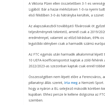
A Viktoria Plzen ellen összetettben 3-1-es veresé
Ligából. Bár a hazai mérkőzésen 1-0-ra nyerni tud
első félidőben 3-0-ás hátrányba kerültek, a szünet
Az alapszakaszból továbbjutó fővárosiak öt győze
teljesítménynek tekintető, aminél csak a 2019/20
eredménnyel, valamint az előző kiírásban, 69%-os t
legutóbbi idényben csak a harmadik számú európai
Az FTC egymás után harmadik alkalommal lépett tú
10 UEFA-koefficienspontot kaptak a zöld-fehérek a
2022/2023-as szezonban kaptak csak ennél többet,
Összességében nem lépett előre a Ferencváros, amel
pillanatnyi állás szerint,
írta meg
a Nemzeti Sport.
hogy a nyáron a BL-selejtező második körében k
kupában. Ehhez persze le kellene dolgoznia az F
szemben.