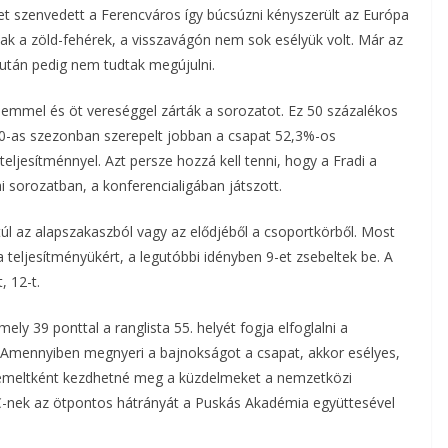
get szenvedett a Ferencváros így búcsúzni kényszerült az Európa
tak a zöld-fehérek, a visszavágón nem sok esélyük volt. Már az
 után pedig nem tudtak megújulni.
lemmel és öt vereséggel zárták a sorozatot. Ez 50 százalékos
20-as szezonban szerepelt jobban a csapat 52,3%-os
eljesítménnyel. Azt persze hozzá kell tenni, hogy a Fradi a
 sorozatban, a konferencialigában játszott.
l az alapszakaszból vagy az elődjéből a csoportkörből. Most
 teljesítményükért, a legutóbbi idényben 9-et zsebeltek be. A
 12-t.
y 39 ponttal a ranglista 55. helyét fogja elfoglalni a
 Amennyiben megnyeri a bajnokságot a csapat, akkor esélyes,
iemeltként kezdhetné meg a küzdelmeket a nemzetközi
TC-nek az ötpontos hátrányát a Puskás Akadémia együttesével