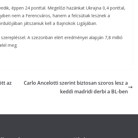
ik, éppen 24 ponttal. Megelőzi hazánkat Ukrajna 0,4 ponttal,
yiben nem a Ferencváros, hanem a felcsútiak lesznek a
ordulójában játszaniuk kell a Bajnokok Ligájában.
 szerepléssel. A szezonban elért eredményei alapján 7,8 millió
felel meg.
ött az
Carlo Ancelotti szerint biztosan szoros lesz a
keddi madridi derbi a BL-ben