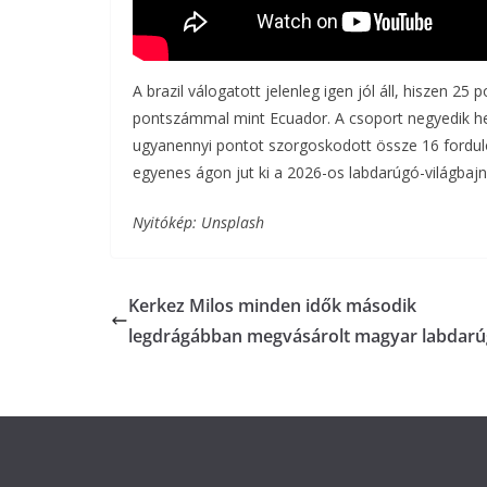
A brazil válogatott jelenleg igen jól áll, hiszen 25
pontszámmal mint Ecuador. A csoport negyedik hel
ugyanennyi pontot szorgoskodott össze 16 forduló
egyenes ágon jut ki a 2026-os labdarúgó-világbajn
Nyitókép: Unsplash
Kerkez Milos minden idők második
legdrágábban megvásárolt magyar labdarú