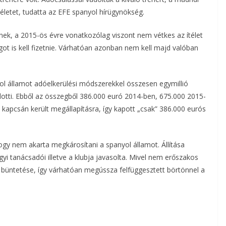
életet, tudatta az EFE spanyol hírügynökség.
nek, a 2015-ös évre vonatkozólag viszont nem vétkes az ítélet
ot is kell fizetnie. Várhatóan azonban nem kell majd valóban
ol államot adóelkerülési módszerekkel összesen egymillió
otti. Ebből az összegből 386.000 euró 2014-ben, 675.000 2015-
kapcsán került megállapításra, így kapott „csak” 386.000 eurós
hogy nem akarta megkárosítani a spanyol államot. Állítása
yi tanácsadói illetve a klubja javasolta. Mivel nem erőszakos
 büntetése, így várhatóan megússza felfüggesztett börtönnel a