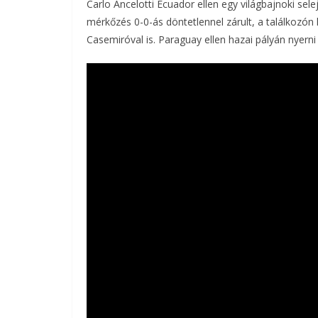
Carlo Ancelotti Ecuador ellen egy világbajnoki se
mérkőzés 0-0-ás döntetlennel zárult, a találkozón 
Casemiróval is. Paraguay ellen hazai pályán nyerni 