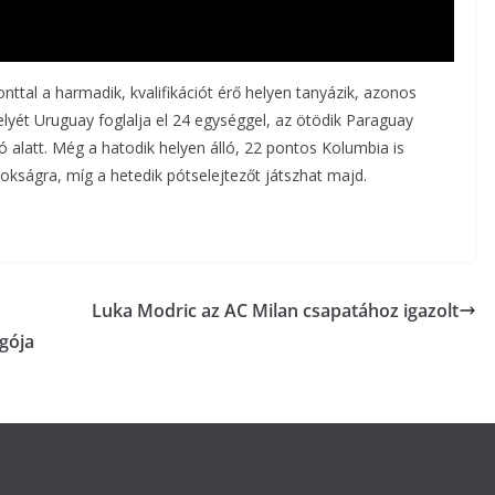
 ponttal a harmadik, kvalifikációt érő helyen tanyázik, azonos
yét Uruguay foglalja el 24 egységgel, az ötödik Paraguay
 alatt. Még a hatodik helyen álló, 22 pontos Kolumbia is
okságra, míg a hetedik pótselejtezőt játszhat majd.
Luka Modric az AC Milan csapatához igazolt
gója