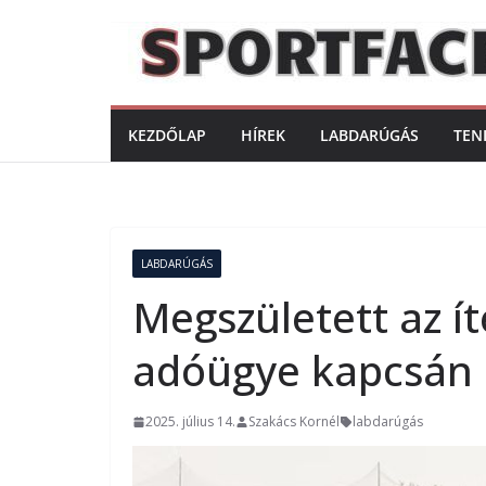
Skip
to
content
KEZDŐLAP
HÍREK
LABDARÚGÁS
TEN
LABDARÚGÁS
Megszületett az ít
adóügye kapcsán
2025. július 14.
Szakács Kornél
labdarúgás