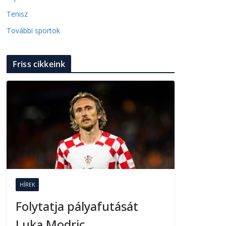
Tenisz
További sportok
Friss cikkeink
HÍREK
Folytatja pályafutását
Luka Modric