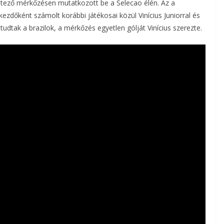
lejtező mérkőzésen mutatkozott be a Selecao élén. Az a
kezdőként számolt korábbi játékosai közül Vinícius Juniorral és
tudtak a brazilok, a mérkőzés egyetlen gólját Vinícius szerezte.