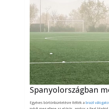
Spanyolországban me
Egyéves börtönbüntetésre ítélték a
brazil válogato
indult meg ellene az eljárás, amikor a Real Madrid 