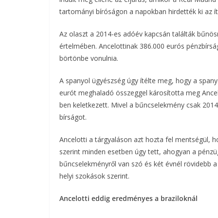
tartományi bíróságon a napokban hirdették ki az ít
Az olaszt a 2014-es adóév kapcsán találták bűnös
értelmében. Ancelottinak 386.000 eurós pénzbírság
börtönbe vonulnia.
A spanyol ügyészség úgy ítélte meg, hogy a spany
eurót meghaladó összeggel károsította meg Ancel
ben keletkezett. Mivel a bűncselekmény csak 2014 
bírságot.
Ancelotti a tárgyaláson azt hozta fel mentségül, 
szerint minden esetben úgy tett, ahogyan a pénzüg
bűncselekményről van szó és két évnél rövidebb a
helyi szokások szerint.
Ancelotti eddig eredményes a braziloknál