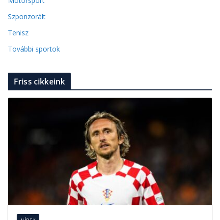
Motorsport
Szponzorált
Tenisz
További sportok
Friss cikkeink