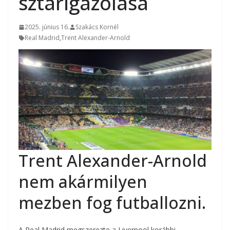
sztárigazolása
2025. június 16.
Szakács Kornél
Real Madrid
,
Trent Alexander-Arnold
Trent Alexander-Arnold
nem akármilyen
mezben fog futballozni.
A Real Madrid megszerezte a Liverpool korábbi