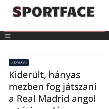
Skip
to
content
LABDARÚGÁS
Kiderült, hányas
mezben fog játszani
a Real Madrid angol