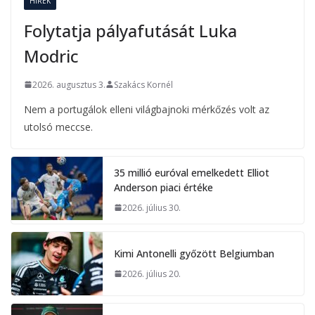
HÍREK
Folytatja pályafutását Luka
Modric
2026. augusztus 3.
Szakács Kornél
Nem a portugálok elleni világbajnoki mérkőzés volt az
utolsó meccse.
35 millió euróval emelkedett Elliot
Anderson piaci értéke
2026. július 30.
Kimi Antonelli győzött Belgiumban
2026. július 20.