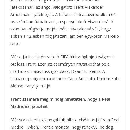
játékosának, az angol válogatott Trent Alexander-
Arnoldnak a játékjogát. A fiatal szélső a Liverpoolban 66-
os számban futballozott, a spanyoloknál viszont másik
számban rúghatja majd a bőrt. Hivatalossá vált, hogy
abban a 12-esben fog játszani, amiben egykoron Marcelo
tette.
Már a június 14-én rajtoló FIFA-klubvilágbajnokságon is
ott lesz Trent. Ezen az eseményen mutatkozhat be a
madridiak másik friss igazolása, Dean Huijsen is. A
csapatot pedig immáron nem Carlo Ancelotti, hanem Xabi
Alonso irányítja majd.
Trent számára még mindig hihetetlen, hogy a Real
Madridnál játszhat
Már sor is került az angol futballista első interjújára a Real
Madrid TV-ben. Trent elmondta, hogy rendkívül boldog,