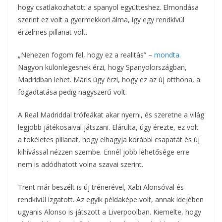
hogy csatlakozhatott a spanyol együtteshez. Elmondása
szerint ez volt a gyermekkori álma, így egy rendkívül
érzelmes pillanat volt.
„Nehezen fogom fel, hogy ez a realitás” –
mondta
.
Nagyon különlegesnek érzi, hogy Spanyolországban,
Madridban lehet. Máris úgy érzi, hogy ez az új otthona, a
fogadtatása pedig nagyszerű volt.
A Real Madriddal trófeákat akar nyerni, és szeretne a világ
legjobb játékosaival játszani. Elárulta, úgy érezte, ez volt
a tökéletes pillanat, hogy elhagyja korábbi csapatát és új
kihívással nézzen szembe. Ennél jobb lehetősége erre
nem is adódhatott volna szavai szerint.
Trent már beszélt is új trénerével, Xabi Alonsóval és
rendkívül izgatott. Az egyik példaképe volt, annak idejében
ugyanis Alonso is játszott a Liverpoolban. Kiemelte, hogy