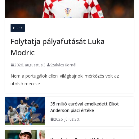
HÍREK
Folytatja pályafutását Luka
Modric
2026. augusztus 3.
Szakács Kornél
Nem a portugálok elleni világbajnoki mérkőzés volt az
utolsó meccse.
35 millió euróval emelkedett Elliot
Anderson piaci értéke
2026. július 30.