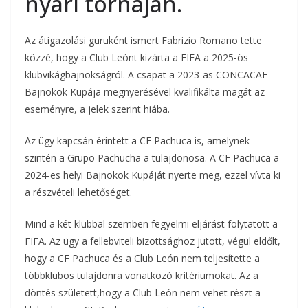
nyári tornáján.
Az átigazolási guruként ismert Fabrizio Romano tette
közzé, hogy a Club Leónt kizárta a FIFA a 2025-ös
klubvikágbajnokságról. A csapat a 2023-as CONCACAF
Bajnokok Kupája megnyerésével kvalifikálta magát az
eseményre, a jelek szerint hiába.
Az ügy kapcsán érintett a CF Pachuca is, amelynek
szintén a Grupo Pachucha a tulajdonosa. A CF Pachuca a
2024-es helyi Bajnokok Kupáját nyerte meg, ezzel vívta ki
a részvételi lehetőséget.
Mind a két klubbal szemben fegyelmi eljárást folytatott a
FIFA. Az ügy a fellebviteli bizottsághoz jutott, végül eldőlt,
hogy a CF Pachuca és a Club León nem teljesítette a
többklubos tulajdonra vonatkozó kritériumokat. Az a
döntés született,hogy a Club León nem vehet részt a