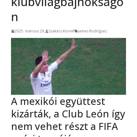
klubvilágbajnokságo
n
2025. március 29.
Szakács Kornél
James Rodríguez
A mexikói együttest
kizárták, a Club León így
nem vehet részt a FIFA