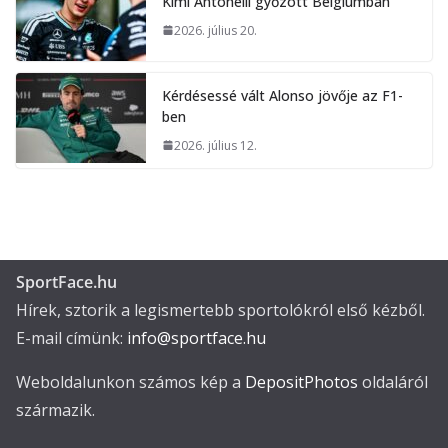
Kimi Antonelli győzött Belgiumban
2026. július 20.
Kérdésessé vált Alonso jövője az F1-
ben
2026. július 12.
SportFace.hu
Hírek, sztorik a legismertebb sportolókról első kézből.
E-mail címünk:
info@sportface.hu
Weboldalunkon számos kép a
DepositPhotos
oldaláról
származik.