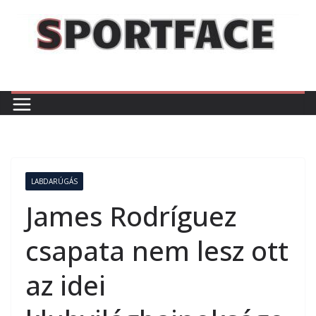
Skip
to
content
LABDARÚGÁS
James Rodríguez
csapata nem lesz ott
az idei