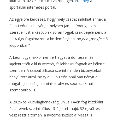
klub-vb-n, az CF Pachuca viszont igen,
írta meg
a
sportal.hu internetes portál.
Az egyelőre kérdéses, hogy mely csapat indulhat annak a
Club Leónnak helyén, amelyben James Rodríguez is
szerepel. Ezt a későbbiek során fogják csak bejelenteni, a
FIFA úgy fogalmazott a közleményben, hogy a „megfelelő
időpontban”.
A León ugyanakkor nem ért egyet a döntéssel, és
kijelentették a klub vezetői, fellebbezni fognak az ítélettel
szemben. A csapat állítása szerint minden bizonyítékot
benyújtott arról, hogy a Club León önállóan irányítja
magát gazdasági, adminisztratív és sportszakmai
szempontból is.
A 2025-ös klubvilágbanokság június 14-én fog kezdődni
és a tervek szerint július 13-áig tart majd. 32 együttes
vesz részt a tornán, a nyitómérkőzést a Messit is