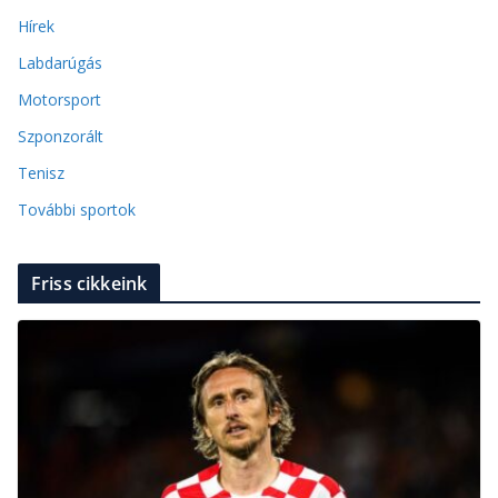
Hírek
Labdarúgás
Motorsport
Szponzorált
Tenisz
További sportok
Friss cikkeink