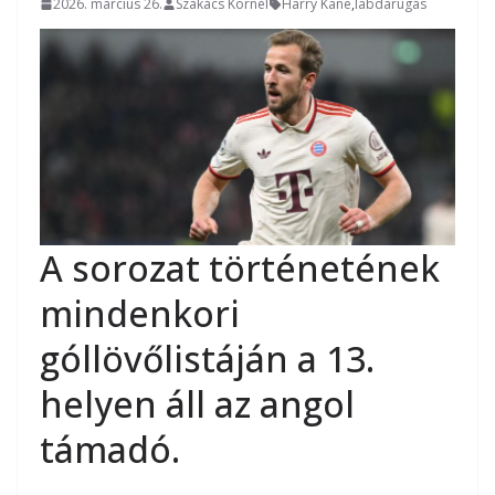
2026. március 26.
Szakács Kornél
Harry Kane
,
labdarúgás
A sorozat történetének
mindenkori
góllövőlistáján a 13.
helyen áll az angol
támadó.