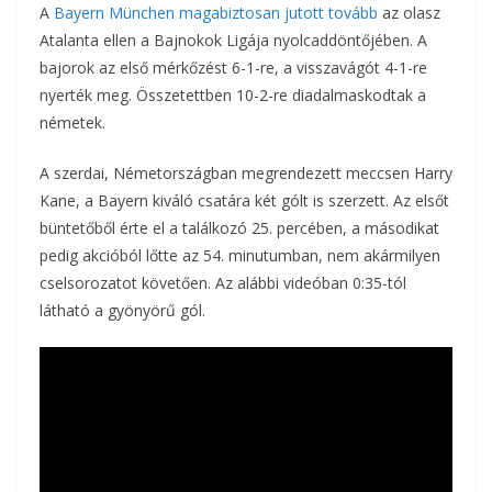
A
Bayern München magabiztosan jutott tovább
az olasz
Atalanta ellen a Bajnokok Ligája nyolcaddöntőjében. A
bajorok az első mérkőzést 6-1-re, a visszavágót 4-1-re
nyerték meg. Összetettben 10-2-re diadalmaskodtak a
németek.
A szerdai, Németországban megrendezett meccsen Harry
Kane, a Bayern kiváló csatára két gólt is szerzett. Az elsőt
büntetőből érte el a találkozó 25. percében, a másodikat
pedig akcióból lőtte az 54. minutumban, nem akármilyen
cselsorozatot követően. Az alábbi videóban 0:35-tól
látható a gyönyörű gól.