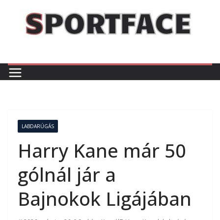
Skip
to
content
LABDARÚGÁS
Harry Kane már 50
gólnál jár a
Bajnokok Ligájában