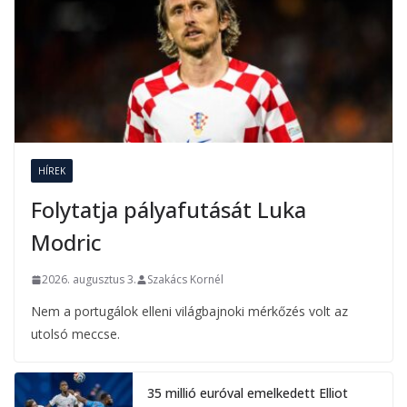
HÍREK
Folytatja pályafutását Luka
Modric
2026. augusztus 3.
Szakács Kornél
Nem a portugálok elleni világbajnoki mérkőzés volt az
utolsó meccse.
35 millió euróval emelkedett Elliot