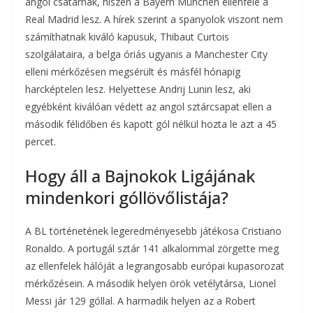
angol csatárnak, hiszen a Bayern München ellenfele a
Real Madrid lesz. A hírek szerint a spanyolok viszont nem
számíthatnak kiváló kapusuk, Thibaut Curtois
szolgálataira, a belga óriás ugyanis a Manchester City
elleni mérkőzésen megsérült és másfél hónapig
harcképtelen lesz. Helyettese Andrij Lunin lesz, aki
egyébként kiválóan védett az angol sztárcsapat ellen a
második félidőben és kapott gól nélkül hozta le azt a 45
percet.
Hogy áll a Bajnokok Ligájának
mindenkori góllövőlistája?
A BL történetének legeredményesebb játékosa Cristiano
Ronaldo. A portugál sztár 141 alkalommal zörgette meg
az ellenfelek hálóját a legrangosabb európai kupasorozat
mérkőzésein. A második helyen örök vetélytársa, Lionel
Messi jár 129 góllal. A harmadik helyen az a Robert